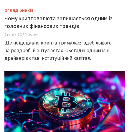
Огляд ринків
Чому криптовалюта залишається одним із
головних фінансових трендів
Статті • БОРГ-review
Ще нещодавно крипта трималася здебільшого
на роздробі й ентузіастах. Сьогодні одним із її
драйверів став інституційний капітал.