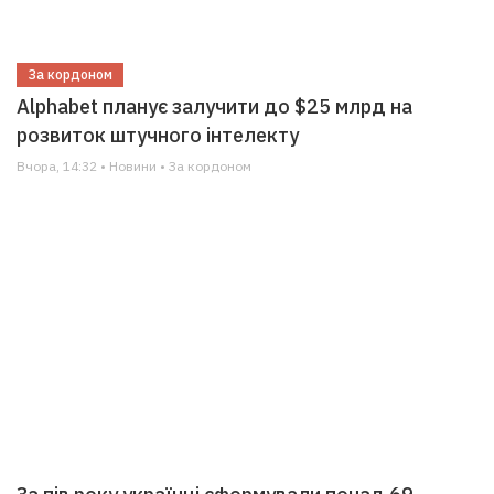
За кордоном
Alphabet планує залучити до $25 млрд на
розвиток штучного інтелекту
Вчора, 14:32 • Новини • За кордоном