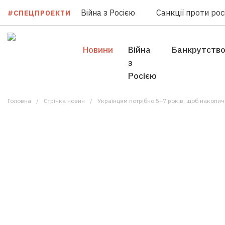
Війна з Росією
Санкції проти росі
#СПЕЦПРОЕКТИ
Новини
Війна
Банкрутств
з
Росією
Головна
Стрічка новин
Українцям потрібно 5–7 років, щоб накопич