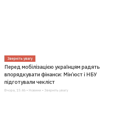
Зверніть увагу
Перед мобілізацією українцям радять
впорядкувати фінанси: Мін’юст і НБУ
підготували чекліст
Вчора, 15:46 • Новини • Зверніть увагу