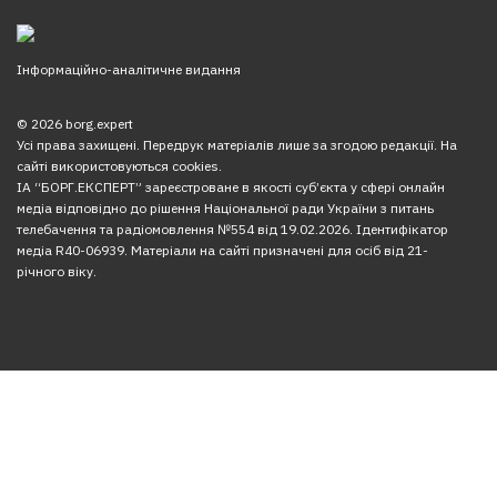
Інформаційно-аналітичне видання
© 2026 borg.expert
Усі права захищені. Передрук матеріалів лише за згодою редакції. На
сайті використовуються cookies.
ІА “БОРГ.ЕКСПЕРТ” зареєстроване в якості суб’єкта у сфері онлайн
медіа відповідно до рішення Національної ради України з питань
телебачення та радіомовлення №554 від 19.02.2026. Ідентифікатор
медіа R40-06939. Матеріали на сайті призначені для осіб від 21-
річного віку.