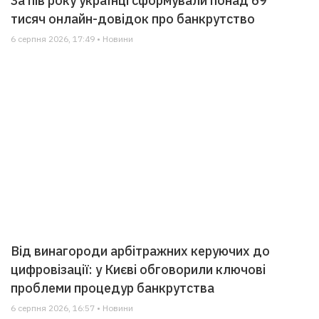
За пів року українці сформували понад 69
тисяч онлайн-довідок про банкрутство
6 серпня 2026, 17:49 • Новини
Від винагороди арбітражних керуючих до
цифровізації: у Києві обговорили ключові
проблеми процедур банкрутства
6 серпня 2026, 16:57 • Новини