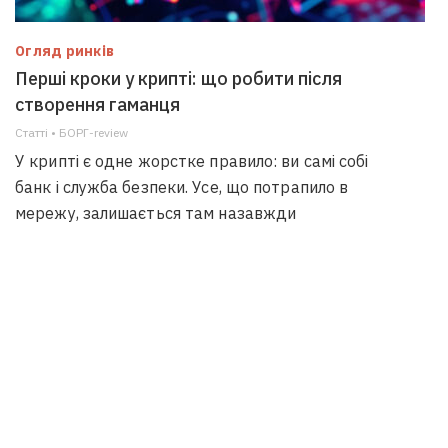
Огляд ринків
Перші кроки у крипті: що робити після
створення гаманця
Статті • БОРГ-review
У крипті є одне жорстке правило: ви самі собі
банк і служба безпеки. Усе, що потрапило в
мережу, залишається там назавжди