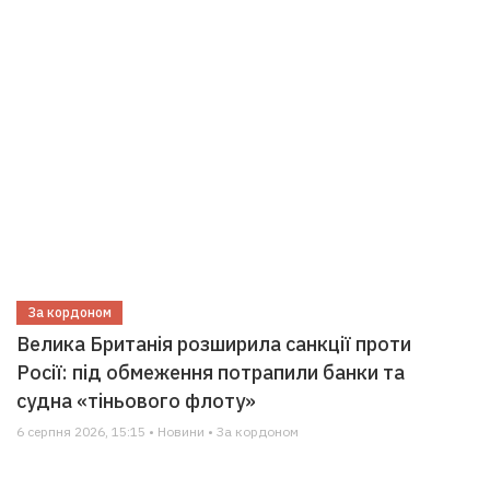
За кордоном
Велика Британія розширила санкції проти
Росії: під обмеження потрапили банки та
судна «тіньового флоту»
6 серпня 2026, 15:15 • Новини • За кордоном