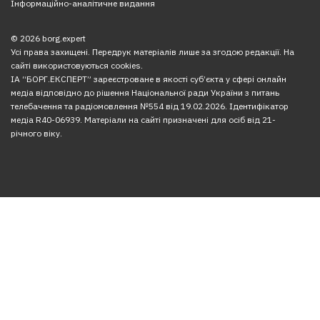
Інформаційно-аналітичне видання
© 2026 borg.expert
Усі права захищені. Передрук матеріалів лише за згодою редакції. На
сайті використовуються cookies.
ІА “БОРГ.ЕКСПЕРТ” зареєстроване в якості суб’єкта у сфері онлайн
медіа відповідно до рішення Національної ради України з питань
телебачення та радіомовлення №554 від 19.02.2026. Ідентифікатор
медіа R40-06939. Матеріали на сайті призначені для осіб від 21-
річного віку.