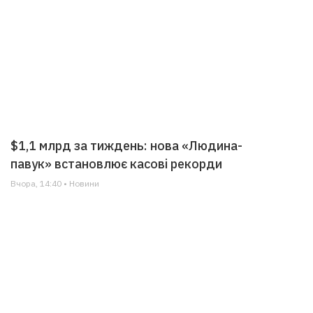
$1,1 млрд за тиждень: нова «Людина-
павук» встановлює касові рекорди
Вчора, 14:40 • Новини