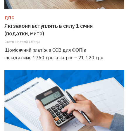
ДПС
Які закони вступлять в силу 1 січня
(податки, мита)
Статті • Влада i люди
Щомісячний платіж з ЄСВ для ФОПів
складатиме 1760 грн, а за рік — 21 120 грн