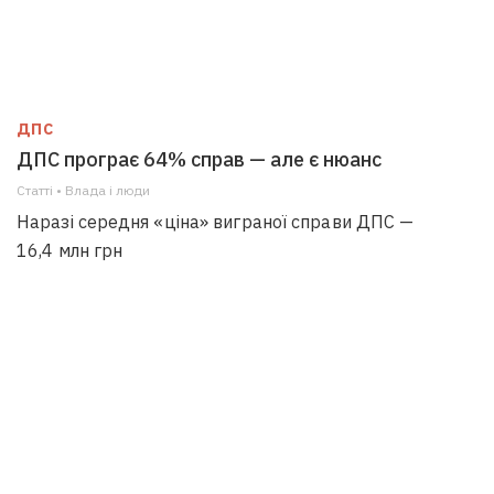
ДПС
ДПС програє 64% справ — але є нюанс
Статті • Влада i люди
Наразі середня «ціна» виграної справи ДПС —
16,4 млн грн