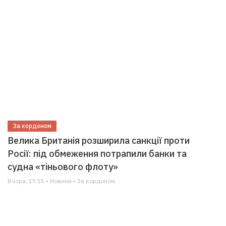
За кордоном
Велика Британія розширила санкції проти
Росії: під обмеження потрапили банки та
судна «тіньового флоту»
Вчора, 15:15 • Новини • За кордоном