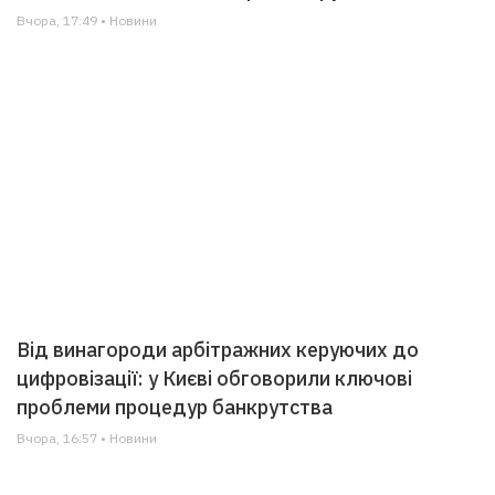
Вчора, 17:49 • Новини
Від винагороди арбітражних керуючих до
цифровізації: у Києві обговорили ключові
проблеми процедур банкрутства
Вчора, 16:57 • Новини