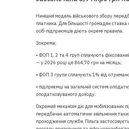
Нинішня модель військового збору передба
платника. Для більшості громадян ставка
осіб-підприємців діють окремі правила.
Зокрема:
• ФОП 1, 2 та 4 груп сплачують фіксований
— у 2026 році це 864,70 грн на місяць;
• ФОП 3 групи сплачують 1% від отриман
• підприємці на загальній системі опода
оподатковуваного доходу.
Окремий механізм діє для мобілізованих п
передбачає автоматичне звільнення таких 
проходження служби. Пільга застосовуєть
реєстру призовників та військовозобов’яз