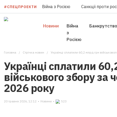
Війна з Росією
Санкції проти росі
#СПЕЦПРОЕКТИ
Новини
Війна
Банкрутств
з
Росією
Головна
Стрічка новин
Українці сплатили 60,2 млрд грн військовог
Українці сплатили 60,
військового збору за 
2026 року
20 травня 2026, 12:12
•
Новини
•
523