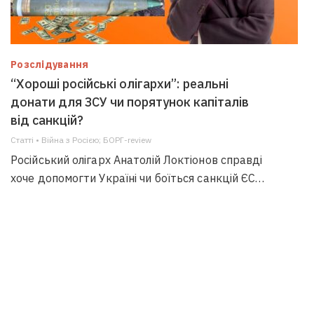
Розслідування
“Хороші російські олігархи”: реальні
донати для ЗСУ чи порятунок капіталів
від санкцій?
Статті • Війна з Росією; БОРГ-review
Російський олігарх Анатолій Локтіонов справді
хоче допомогти Україні чи боїться санкцій ЄС…