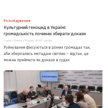
Розслідування
Культурний геноцид в Україні:
громадськість починає збирати докази
Статті • Війна з Росією; БОРГ-review
Руйнування фіксуються в різних громадах так,
аби зберігались метадані світлин – відтак, це
можна приймати як докази в судах