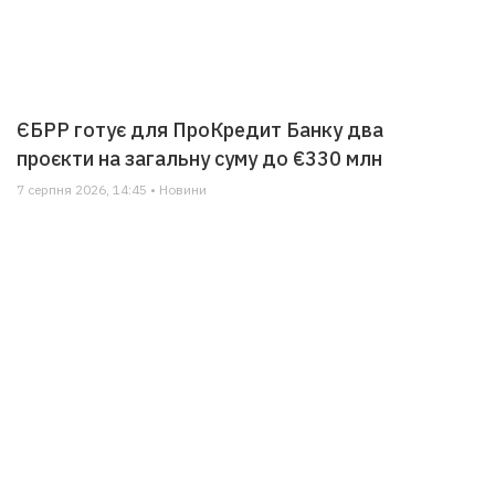
ЄБРР готує для ПроКредит Банку два
проєкти на загальну суму до €330 млн
7 серпня 2026, 14:45 • Новини