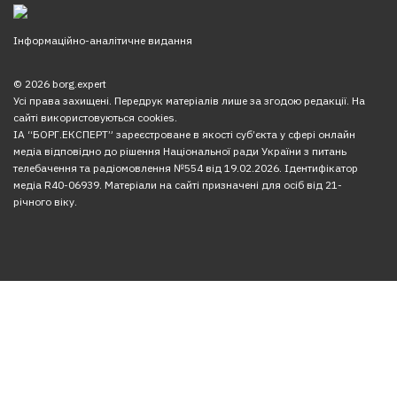
Інформаційно-аналітичне видання
© 2026 borg.expert
Усі права захищені. Передрук матеріалів лише за згодою редакції. На
сайті використовуються cookies.
ІА “БОРГ.ЕКСПЕРТ” зареєстроване в якості суб’єкта у сфері онлайн
медіа відповідно до рішення Національної ради України з питань
телебачення та радіомовлення №554 від 19.02.2026. Ідентифікатор
медіа R40-06939. Матеріали на сайті призначені для осіб від 21-
річного віку.