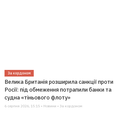
За кордоном
Велика Британія розширила санкції проти
Росії: під обмеження потрапили банки та
судна «тіньового флоту»
6 серпня 2026, 15:15 • Новини • За кордоном