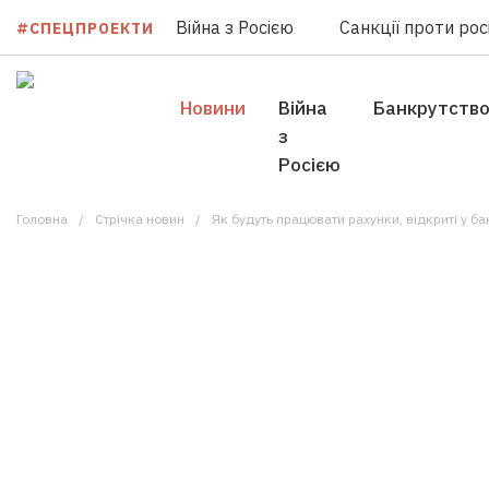
Війна з Росією
Санкції проти росі
#СПЕЦПРОЕКТИ
Новини
Війна
Банкрутств
з
Росією
Головна
Стрічка новин
Як будуть працювати рахунки, відкриті у банківс