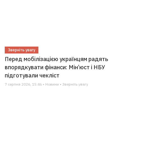
Зверніть увагу
Перед мобілізацією українцям радять
впорядкувати фінанси: Мін’юст і НБУ
підготували чекліст
7 серпня 2026, 15:46 • Новини • Зверніть увагу