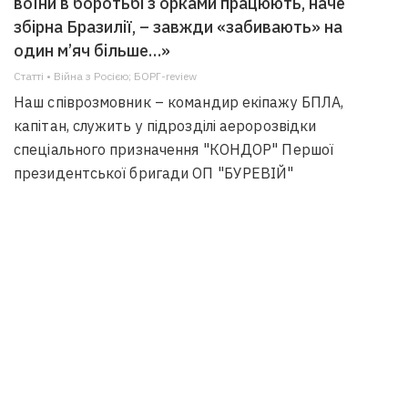
воїни в боротьбі з орками працюють, наче
збірна Бразилії, – завжди «забивають» на
один м’яч більше…»
Статті • Війна з Росією; БОРГ-review
Наш співрозмовник – командир екіпажу БПЛА,
капітан, служить у підрозділі аеророзвідки
спеціального призначення "КОНДОР" Першої
президентської бригади ОП "БУРЕВІЙ"