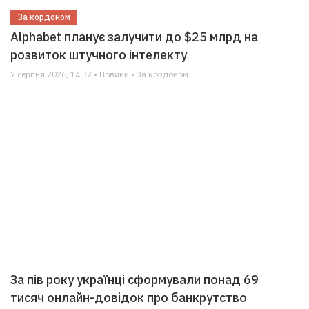
За кордоном
Alphabet планує залучити до $25 млрд на
розвиток штучного інтелекту
7 серпня 2026, 14:32 • Новини • За кордоном
За пів року українці сформували понад 69
тисяч онлайн-довідок про банкрутство