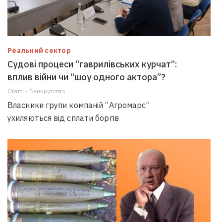
Реальний сектор
Судові процеси “гаврилівських курчат”:
вплив війни чи “шоу одного актора”?
Статті • Банкрутство
Власники групи компаній “Агромарс”
ухиляються від сплати боргів