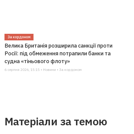
За кордоном
Велика Британія розширила санкції проти
Росії: під обмеження потрапили банки та
судна «тіньового флоту»
6 серпня 2026, 15:15 • Новини • За кордоном
Матеріали за темою