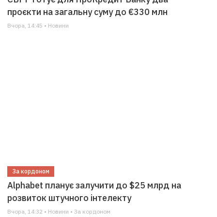
проєкти на загальну суму до €330 млн
Вчора, 14:45 • Новини
За кордоном
Alphabet планує залучити до $25 млрд на
розвиток штучного інтелекту
Вчора, 14:32 • Новини • За кордоном