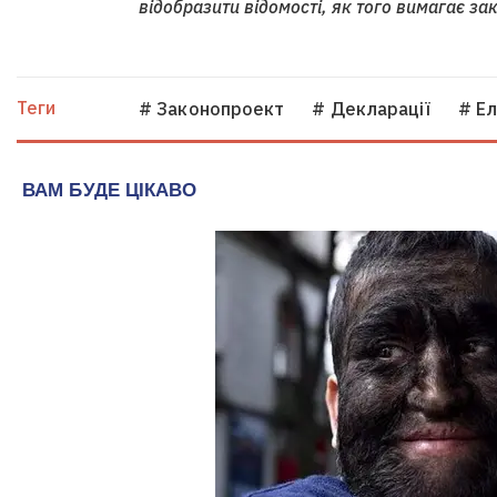
відобразити відомості, як того вимагає за
Теги
# Законопроект
# Декларації
# Е