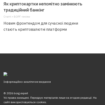
Як криптокартки непомітно замінюють
традиційний банкінг
Статті • БОРГ-review
Новим фронтендом для сучасної людини
стають криптовалютні платформи
Інформаційно-аналітичне видання
© 2026 borg.expert
Усі права захищені. Передрук матеріалів лише за згодою редакції. На
сайті використовуються cookies.