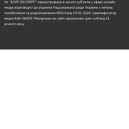
ІА “БОРГ.ЕКСПЕРТ” зареєстроване в якості суб’єкта у сфері онлайн
медіа відповідно до рішення Національної ради України з питань
телебачення та радіомовлення №554 від 19.02.2026. Ідентифікатор
медіа R40-06939. Матеріали на сайті призначені для осіб від 21-
річного віку.