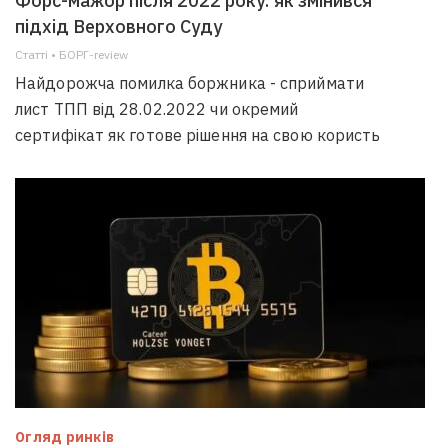
Форс-мажор після 2022 року: як змінився
підхід Верховного Суду
Статті • БОРГ-review
Найдорожча помилка боржника - сприймати
лист ТПП від 28.02.2022 чи окремий
сертифікат як готове рішення на свою користь
Огляд ринків