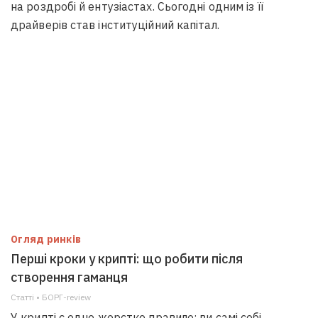
на роздробі й ентузіастах. Сьогодні одним із її
драйверів став інституційний капітал.
Огляд ринків
Перші кроки у крипті: що робити після
створення гаманця
Статті • БОРГ-review
У крипті є одне жорстке правило: ви самі собі