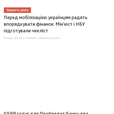
Зверніть увагу
Перед мобілізацією українцям радять
впорядкувати фінанси: Мін’юст і НБУ
підготували чекліст
Вчора, 15:46 • Новини • Зверніть увагу
ЄБРР готує для ПроКредит Банку два