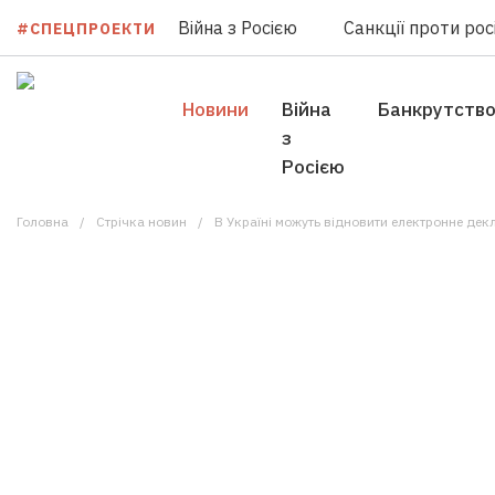
Війна з Росією
Санкції проти росі
#СПЕЦПРОЕКТИ
Новини
Війна
Банкрутств
з
Росією
Головна
Стрічка новин
В Україні можуть відновити електронне де