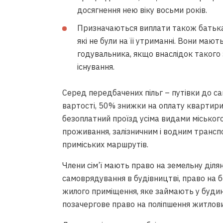
досягнення нею віку восьми років.
Призначаються виплати також батькам 
які не були на її утриманні. Вони мают
годувальника, якщо внаслідок такого
існування.
Серед передбачених пільг – путівки до с
вартості, 50% знижки на оплату квартири 
безоплатний проїзд усіма видами міськог
проживання, залізничним і водним трансп
приміських маршрутів.
Члени сім’ї мають право на земельну ділян
самоврядування в будівництві, право на 
жилого приміщення, яке займають у буди
позачергове право на поліпшення житлови