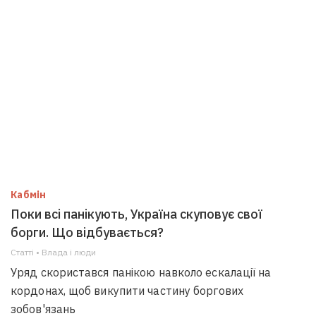
Кабмін
Поки всі панікують, Україна скуповує свої
борги. Що відбувається?
Статті • Влада i люди
Уряд скористався панікою навколо ескалації на
кордонах, щоб викупити частину боргових
зобов'язань