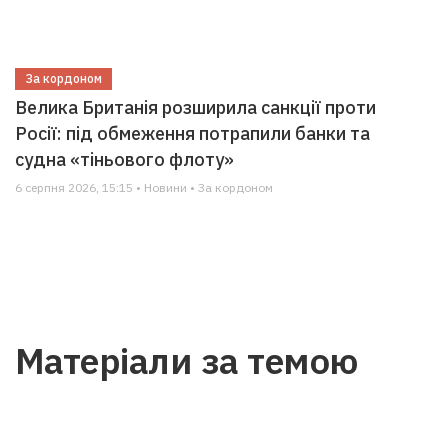
За кордоном
Велика Британія розширила санкції проти
Росії: під обмеження потрапили банки та
судна «тіньового флоту»
6 серпня 2026, 15:15 • Новини • За кордоном
Матеріали за темою