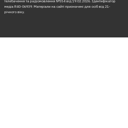
телебачення та радіомовлення №554 від 19.02.2026. Ідентифікатор
медіа R40-06939. Матеріали на сайті призначені для осіб від 21-
річного віку.