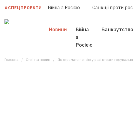
Війна з Росією
Санкції проти росі
#СПЕЦПРОЕКТИ
Новини
Війна
Банкрутств
з
Росією
Головна
Стрічка новин
Як отримати пенсію у разі втрати годувальни