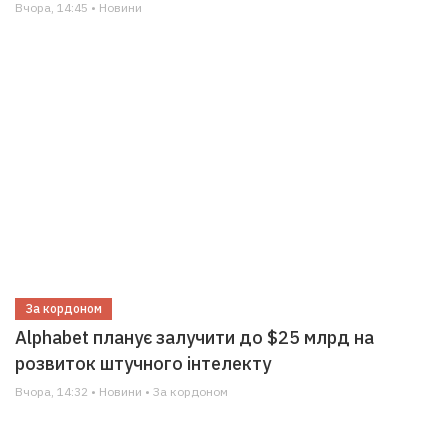
Вчора, 14:45 • Новини
За кордоном
Alphabet планує залучити до $25 млрд на
розвиток штучного інтелекту
Вчора, 14:32 • Новини • За кордоном