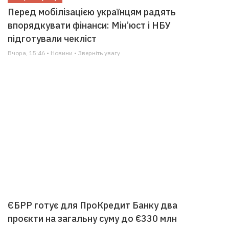
Перед мобілізацією українцям радять
впорядкувати фінанси: Мін’юст і НБУ
підготували чекліст
Вчора, 15:46 • Новини • Зверніть увагу
ЄБРР готує для ПроКредит Банку два
проєкти на загальну суму до €330 млн