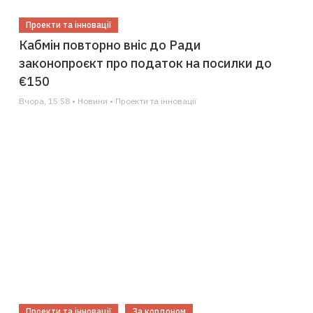
Проекти та інновації
Кабмін повторно вніс до Ради
законопроєкт про податок на посилки до
€150
Вчора, 15:58 • Новини • Проекти та інновації
Проекти та інновації
За кордоном