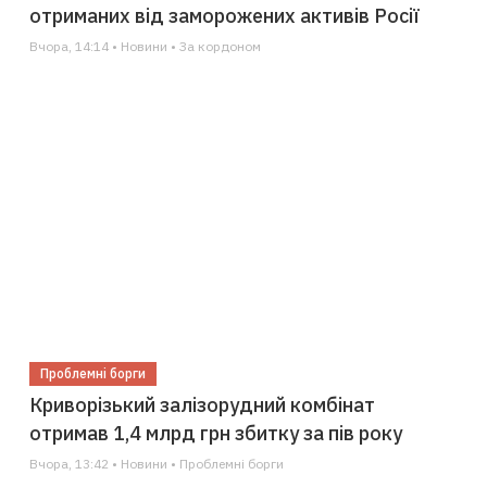
отриманих від заморожених активів Росії
Вчора, 14:14 • Новини • За кордоном
Проблемні борги
Криворізький залізорудний комбінат
отримав 1,4 млрд грн збитку за пів року
Вчора, 13:42 • Новини • Проблемні борги