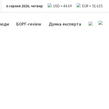
6 серпня 2026, четвер
USD = 44.69
EUR = 51.625
люди
БОРГ-review
Думка експерта