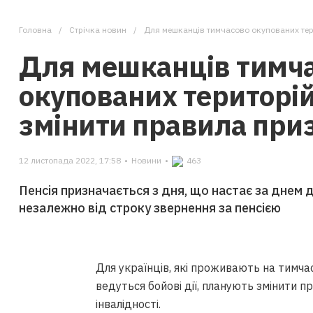
Головна
Стрічка новин
Для мешканців тимчасово окупованих тер
Для мешканців тимч
окупованих територі
змінити правила при
12 листопада 2022, 17:58
•
Новини
•
463
Пенсія призначається з дня, що настає за днем 
незалежно від строку звернення за пенсією
Для українців, які проживають на тимчас
ведуться бойові дії, планують змінити п
інвалідності.