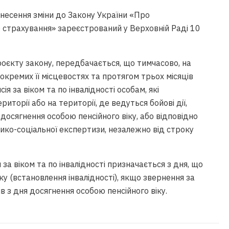
несення зміни до Закону України «Про
 страхування» зареєстрований у Верховній Раді 10
оєкту закону, передбачається, що тимчасово, на
в окремих її місцевостях та протягом трьох місяців
ія за віком та по інвалідності особам, які
торії або на території, де ведуться бойові дії,
досягнення особою пенсійного віку, або відповідно
ико-соціальної експертизи, незалежно від строку
я за віком та по інвалідності призначається з дня, що
ку (встановлення інвалідності), якщо звернення за
ів з дня досягнення особою пенсійного віку.