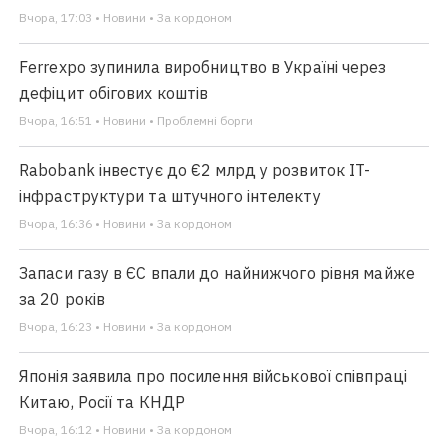
Вчора, 17:03 • Новини • За кордоном
Ferrexpo зупинила виробництво в Україні через
дефіцит обігових коштів
Вчора, 16:51 • Новини • Проблемні борги
Rabobank інвестує до €2 млрд у розвиток IT-
інфраструктури та штучного інтелекту
Вчора, 16:36 • Новини • За кордоном
Запаси газу в ЄС впали до найнижчого рівня майже
за 20 років
Вчора, 16:23 • Новини • За кордоном
Японія заявила про посилення військової співпраці
Китаю, Росії та КНДР
Вчора, 16:12 • Новини • За кордоном