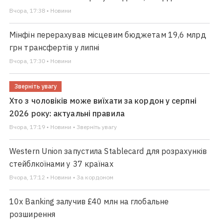
Вчора, 17:38 • Новини
Мінфін перерахував місцевим бюджетам 19,6 млрд
грн трансфертів у липні
Вчора, 17:30 • Новини
Зверніть увагу
Хто з чоловіків може виїхати за кордон у серпні
2026 року: актуальні правила
Вчора, 17:19 • Новини • Зверніть увагу
Western Union запустила Stablecard для розрахунків
стейблкоїнами у 37 країнах
Вчора, 17:12 • Новини • За кордоном
10x Banking залучив £40 млн на глобальне
розширення