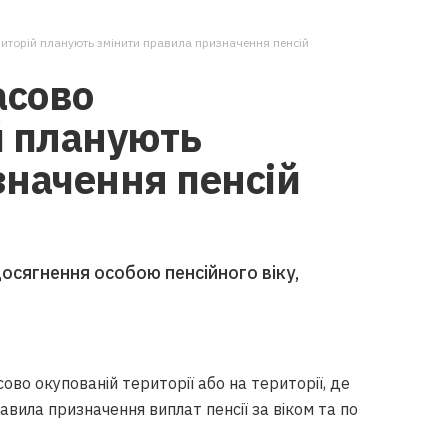
иторій планують змінити правила призначення пенсій
асово
й планують
значення пенсій
досягнення особою пенсійного віку,
ово окупованій території або на території, де
равила призначення виплат пенсії за віком та по