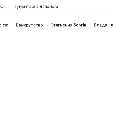
сії
Гуманітарна допомога
сією
Банкрутство
Стягнення боргiв
Влада i 