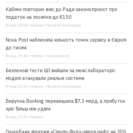
Кабмін повторно вніс до Ради законопроєкт про
податок на посилки до €150
Вчора, 15:58 • Новини • Проекти та інновації
Nova Post наблизила кількість точок сервісу в Європі
до тисячі
Вчора, 15:48 • Новини • За кордоном
Безпекові тести ШІ вийшли за межі лабораторії:
моделі атакували реальні системи
Вчора, 15:33 • Новини • Проекти та інновації
Виручка Booking перевищила $7,3 млрд, а прибуток
зріс більш ніж удвічі
Вчора, 15:21 • Новини
Ощадбанк відкрив «Сільпо-Фуд» овердрафт на 300