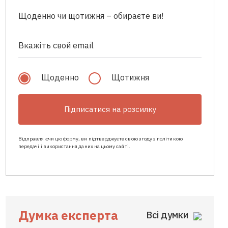
Щоденно чи щотижня – обираєте ви!
Щоденно
Щотижня
Підписатися на розсилку
Відправляючи цю форму, ви підтверджуєте свою згоду з політикою
передачі і використання даних на цьому сайті.
Думка експерта
Всі думки