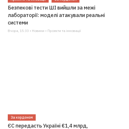
Безпекові тести ШІ вийшли за межі
лабораторії: моделі атакували реальні
системи
Вчора, 15:33 • Новини • Проекти та інновації
За кордоном
ЄС передасть Україні €1,4 млрд,