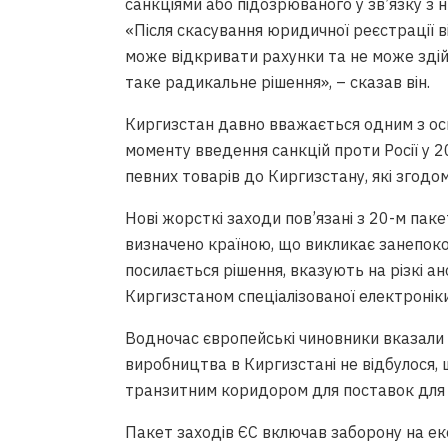
санкціями або підозрюваного у зв’язку з
«Після скасування юридичної реєстрації в
може відкривати рахунки та не може здій
таке радикальне рішення», – сказав він.
Киргизстан давно вважається одним з осно
моменту введення санкцій проти Росії у 2
певних товарів до Киргизстану, які згодо
Нові жорсткі заходи пов’язані з 20-м пак
визначено країною, що викликає занепокоє
посилається рішення, вказують на різкі ан
Киргизстаном спеціалізованої електроніки
Водночас європейські чиновники вказали 
виробництва в Киргизстані не відбулося,
транзитним коридором для поставок для 
Пакет заходів ЄС включав заборону на ек