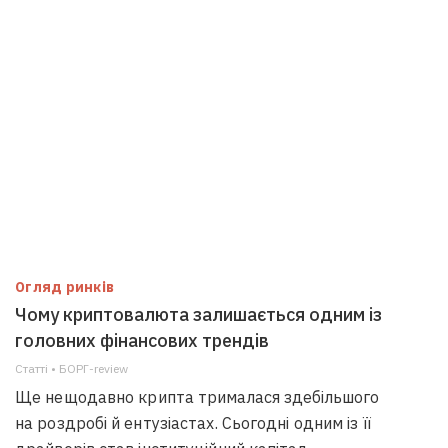
Огляд ринків
Чому криптовалюта залишається одним із
головних фінансових трендів
Статті • БОРГ-review
Ще нещодавно крипта трималася здебільшого
на роздробі й ентузіастах. Сьогодні одним із її