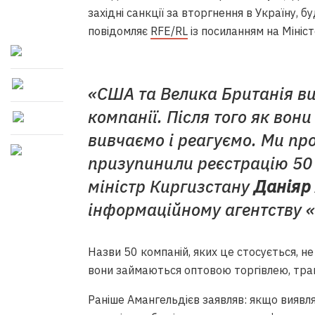
західні санкції за вторгнення в Україну, 
повідомляє
RFE/RL
із посиланням на Мініс
«США та Велика Британія в
компанії. Після того як вон
вивчаємо і реагуємо. Ми про
призупинили реєстрацію 50 
міністр Киргизстану
Даніяр
інформаційному агентству 
Назви 50 компаній, яких це стосується, н
вони займаються оптовою торгівлею, тран
Раніше Амангельдієв заявляв: якщо виявля