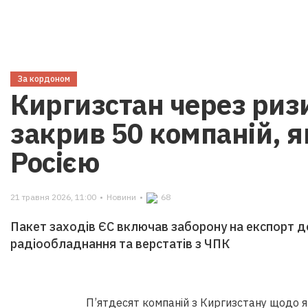
За кордоном
Киргизстан через риз
закрив 50 компаній, я
Росією
21 травня 2026, 11:00
•
Новини
•
68
Пакет заходів ЄС включав заборону на експорт до
радіообладнання та верстатів з ЧПК
П’ятдесят компаній з Киргизстану щодо я