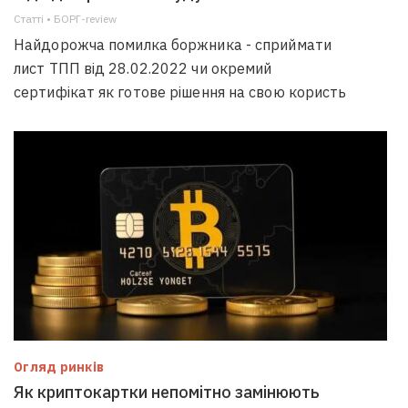
Статті • БОРГ-review
Найдорожча помилка боржника - сприймати
лист ТПП від 28.02.2022 чи окремий
сертифікат як готове рішення на свою користь
Огляд ринків
Як криптокартки непомітно замінюють