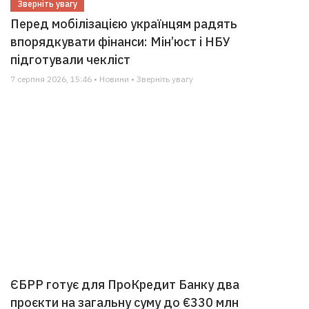
Зверніть увагу
Перед мобілізацією українцям радять
впорядкувати фінанси: Мін’юст і НБУ
підготували чекліст
7 серпня 2026, 15:46 • Новини • Зверніть увагу
ЄБРР готує для ПроКредит Банку два
проєкти на загальну суму до €330 млн