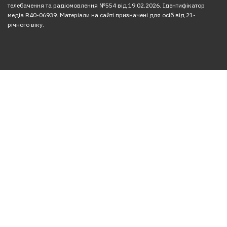
телебачення та радіомовлення №554 від 19.02.2026. Ідентифікатор
медіа R40-06939. Матеріали на сайті призначені для осіб від 21-
річного віку.