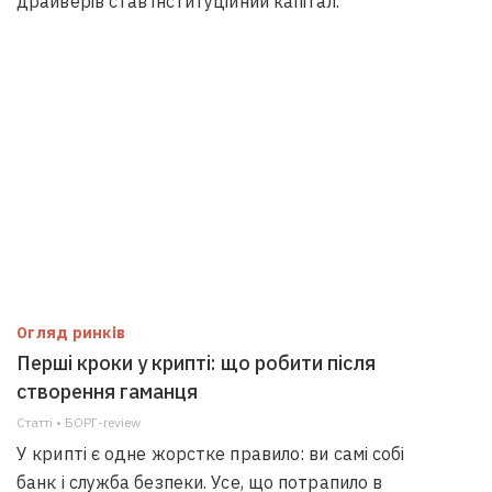
драйверів став інституційний капітал.
Огляд ринків
Перші кроки у крипті: що робити після
створення гаманця
Статті • БОРГ-review
У крипті є одне жорстке правило: ви самі собі
банк і служба безпеки. Усе, що потрапило в