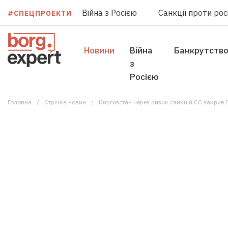
Війна з Росією
Санкції проти росі
#СПЕЦПРОЕКТИ
Новини
Війна
Банкрутств
з
Росією
Головна
Стрічка новин
Киргизстан через ризик санкцій ЄС закрив 5