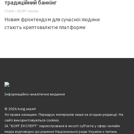
традиційний банкінг
Статті • БОРГ-review
Новим фронтендом для сучасної людини
стають криптовалютні платформи
Інформаційно-аналітичне видання
© 2026 borg.expert
Усі права захищені. Передрук матеріалів лише за згодою редакції. На
сайті використовуються cookies.
ІА “БОРГ.ЕКСПЕРТ” зареєстроване в якості суб’єкта у сфері онлайн
медіа відповідно до рішення Національної ради України з питань