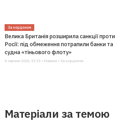
За кордоном
Велика Британія розширила санкції проти
Росії: під обмеження потрапили банки та
судна «тіньового флоту»
6 серпня 2026, 15:15 • Новини • За кордоном
Матеріали за темою