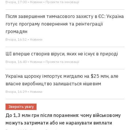
Вчора, 17:00 • Новини • Проекти та інновації
Після завершення тимчасового захисту в ЄС: Україна
готує програму повернення та реінтеграції
громадян
Вчора, 16:52 • Новини
ШІ вперше створив віруси, яких не існує в природі
Вчора, 16:40 • Новини • Проекти та інновації
Україна щороку імпортує мигдалю на $25 млн, але
власне виробництво залишається нішевим
Вчора, 16:29 • Новини
Зверніть увагу
До 1,3 млн грн після поранення: чому військовому
можуть затримати або не нарахувати виплати