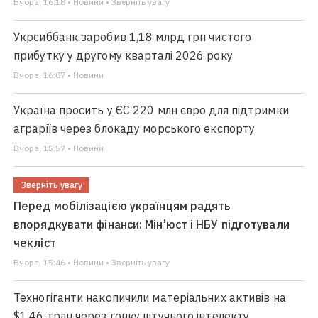
Вчора, 16:18 • Новини • Зверніть увагу
Укрсиббанк заробив 1,18 млрд грн чистого
прибутку у другому кварталі 2026 року
Вчора, 16:07 • Новини
Україна просить у ЄС 220 млн євро для підтримки
аграріїв через блокаду морського експорту
Вчора, 15:57 • Новини
Зверніть увагу
Перед мобілізацією українцям радять
впорядкувати фінанси: Мін’юст і НБУ підготували
чекліст
Вчора, 15:46 • Новини • Зверніть увагу
Техногіганти накопичили матеріальних активів на
$1,46 трлн через гонку штучного інтелекту