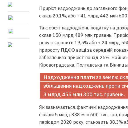
Приріст надходжень до загального фонд
склав 20,1%, або + 41 млрд 442 млн 600
Так, обсяг надходжень податку на доход
склав 150 млрд 489 млн гривень. Прир
року становить 19,5% або + 24 млрд 550
приросту ПДФО вищі за середній показни
забезпечила приріст понад 25%. Найни
Кіровоградська, Полтавська та Вінницьк
Надходження плати за землю скла
збільшення надходжень проти січ
3 млрд 455 млн 300 тис. гривень.
Як зазначається, фактичні надходження
склали 5 млрд 838 млн 600 тис. грн, пр
періодом 2020 року, становить 38,3% аб