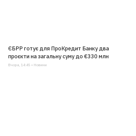
ЄБРР готує для ПроКредит Банку два
проєкти на загальну суму до €330 млн
Вчора, 14:45 • Новини