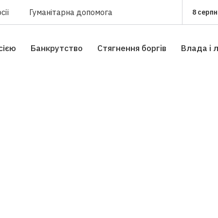
сії
Гуманітарна допомога
8 серпн
сією
Банкрутство
Стягнення боргiв
Влада i 