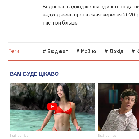
Водночас надходження єдиного податку 
надходжень проти січня-вересня 2020 р
тис. грн більше.
Теги
# Бюджет
# Майно
# Дохід
# 