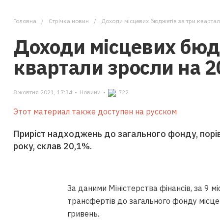
Головна
Стрічка новин
Доходи місцевих бюджетів за три кварта
Доходи місцевих бюд
квартали зросли на 
8 жовтня 2021, 17:34
•
Новини
•
722
Этот материал также доступен на русском
Приріст надходжень до загального фонду, порі
року, склав 20,1%.
За даними Міністерства фінансів, за 9 
трансфертів до загального фонду місце
гривень.