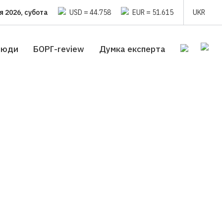
я 2026, субота
USD = 44.758
EUR = 51.615
UKR
люди
БОРГ-review
Думка експерта