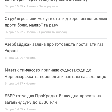
Вчора, 15:35 • Новини • За кордоном
Отруйні рослини можуть стати джерелом нових ліків
проти болю, малярії та раку
Вчора, 15:22 • Новини • Проекти та інновації
Азербайджан заявив про готовність постачати газ
Україні
Вчора, 15:09 • Новини
Maersk тимчасово припиняє суднозаходи до
Чорноморська та переводить вантажі на залізницю
Вчора, 14:57 • Новини
ЄБРР готує для ПроКредит Банку два проєкти на
загальну суму до €330 млн
Вчора, 14:45 • Новини