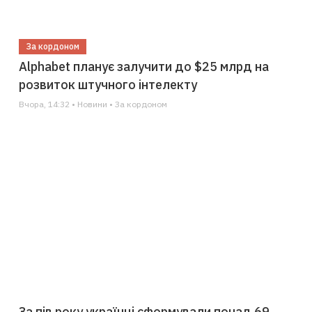
За кордоном
Alphabet планує залучити до $25 млрд на
розвиток штучного інтелекту
Вчора, 14:32 • Новини • За кордоном
За пів року українці сформували понад 69