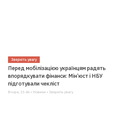
Зверніть увагу
Перед мобілізацією українцям радять
впорядкувати фінанси: Мін’юст і НБУ
підготували чекліст
Вчора, 15:46 • Новини • Зверніть увагу