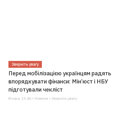
Зверніть увагу
Перед мобілізацією українцям радять
впорядкувати фінанси: Мін’юст і НБУ
підготували чекліст
Вчора, 15:46 • Новини • Зверніть увагу