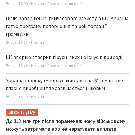
Вчора, 17:00 • Новини • Проекти та інновації
Після завершення тимчасового захисту в ЄС: Україна
готує програму повернення та реінтеграції
громадян
Вчора, 16:52 • Новини
ШІ вперше створив віруси, яких не існує в природі
Вчора, 16:40 • Новини • Проекти та інновації
Україна щороку імпортує мигдалю на $25 млн, але
власне виробництво залишається нішевим
Вчора, 16:29 • Новини
Зверніть увагу
До 1,3 млн грн після поранення: чому військовому
можуть затримати або не нарахувати виплати