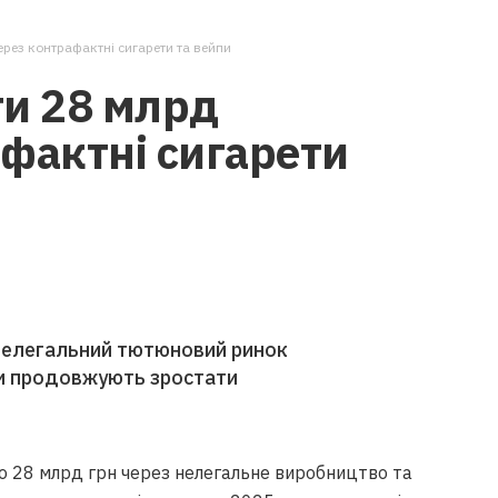
ерез контрафактні сигарети та вейпи
ти 28 млрд
фактні сигарети
 нелегальний тютюновий ринок
ти продовжують зростати
до 28 млрд грн через нелегальне виробництво та