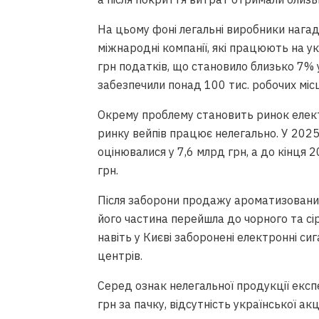
На цьому фоні легальні виробники нага
міжнародні компанії, які працюють на у
грн податків, що становило близько 7%
забезпечили понад 100 тис. робочих міс
Окрему проблему становить ринок елект
ринку вейпів працює нелегально. У 202
оцінювалися у 7,6 млрд грн, а до кінця
грн.
Після заборони продажу ароматизованих 
його частина перейшла до чорного та сір
навіть у Києві заборонені електронні с
центрів.
Серед ознак нелегальної продукції експ
грн за пачку, відсутність української а