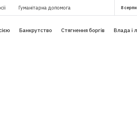
сії
Гуманітарна допомога
8 серпн
сією
Банкрутство
Стягнення боргiв
Влада i 