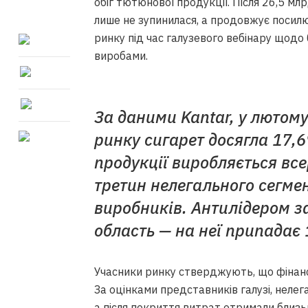
обіг тютюнової продукції. Після 26,5 м
лише не зупинилася, а продовжує посил
ринку під час галузевого вебінару щод
виробами.
За даними Kantar, у лютом
ринку сигарет досягла 17,6
продукції виробляється все
третин нелегального сегме
виробників. Антилідером 
область — на неї припадає 
Учасники ринку стверджують, що фінан
За оцінками представників галузі, неле
а після покриття витрат отримали близь