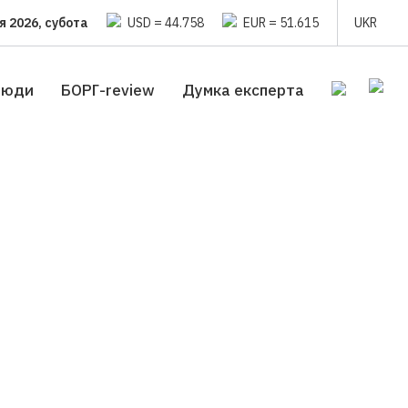
я 2026, субота
USD = 44.758
EUR = 51.615
UKR
люди
БОРГ-review
Думка експерта