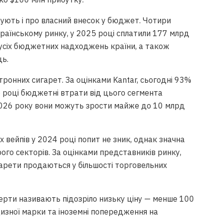
дують і про власний внесок у бюджет. Чотири
країнському ринку, у 2025 році сплатили 177 млрд
 усіх бюджетних надходжень країни, а також
ць.
ронних сигарет. За оцінками Kantar, сьогодні 93%
5 році бюджетні втрати від цього сегмента
 2026 року вони можуть зрости майже до 10 млрд
вейпів у 2024 році попит не зник, однак значна
ого секторів. За оцінками представників ринку,
игарети продаються у більшості торговельних
ерти називають підозріло низьку ціну — менше 100
кцизної марки та іноземні попередження на