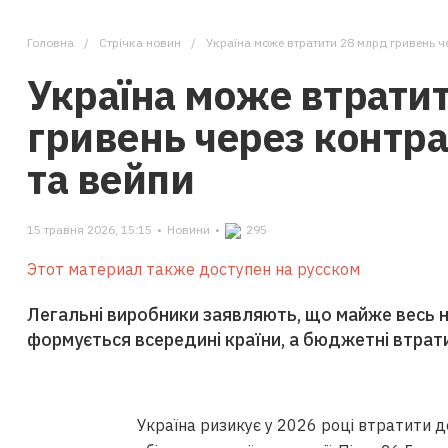
Головна
Стрічка новин
Україна може втратити 28 млрд гривень ч
Україна може втрати
гривень через контра
та вейпи
15 травня 2026, 15:15
•
Новини
•
295
Этот материал также доступен на русском
Легальні виробники заявляють, що майже весь
формується всередині країни, а бюджетні втра
Україна ризикує у 2026 році втратити 