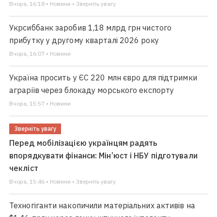
Вчора, 16:18 • Новини • Зверніть увагу
Укрсиббанк заробив 1,18 млрд грн чистого
прибутку у другому кварталі 2026 року
Вчора, 16:07 • Новини
Україна просить у ЄС 220 млн євро для підтримки
аграріїв через блокаду морського експорту
Вчора, 15:57 • Новини
Зверніть увагу
Перед мобілізацією українцям радять
впорядкувати фінанси: Мін’юст і НБУ підготували
чекліст
Вчора, 15:46 • Новини • Зверніть увагу
Техногіганти накопичили матеріальних активів на