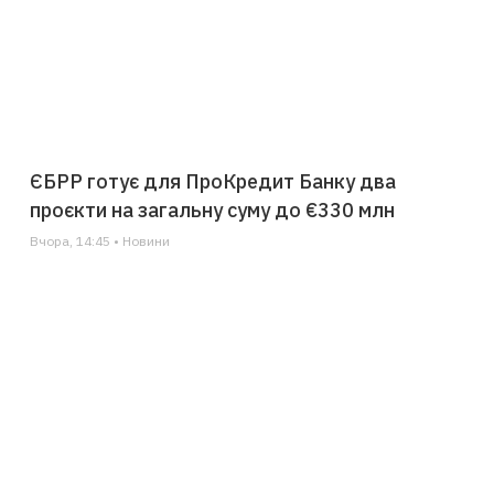
ЄБРР готує для ПроКредит Банку два
проєкти на загальну суму до €330 млн
Вчора, 14:45 • Новини