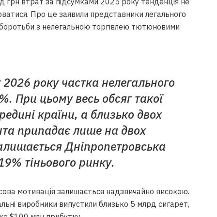
лрд грн втрат за підсумками 2025 року тенденція не
юватися. Про це заявили представники легального
о боротьби з нелегальною торгівлею тютюновими
у 2026 року частка нелегального
%. При цьому весь обсяг такої
редині країни, а близько двох
нта припадає лише на двох
залишається Дніпропетровська
19% тіньового ринку.
сова мотивація залишається надзвичайно високою.
гальні виробники випустили близько 5 млрд сигарет,
ко $100 млн прибутку.