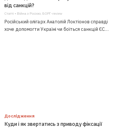
від санкцій?
Статті • Війна з Росією; БОРГ-review
Російський олігарх Анатолій Локтіонов справді
хоче допомогти Україні чи боїться санкцій ЄС…
Дослідження
Куди і як звертатись з приводу фіксації