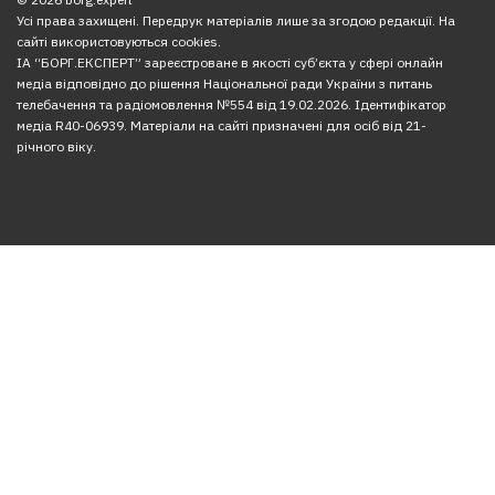
Усі права захищені. Передрук матеріалів лише за згодою редакції. На
сайті використовуються cookies.
ІА “БОРГ.ЕКСПЕРТ” зареєстроване в якості суб’єкта у сфері онлайн
медіа відповідно до рішення Національної ради України з питань
телебачення та радіомовлення №554 від 19.02.2026. Ідентифікатор
медіа R40-06939. Матеріали на сайті призначені для осіб від 21-
річного віку.