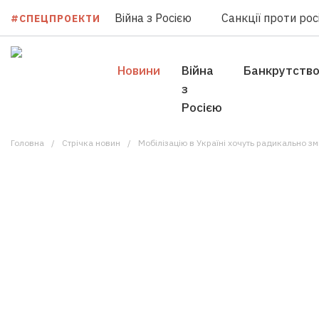
Війна з Росією
Санкції проти росі
#СПЕЦПРОЕКТИ
Новини
Війна
Банкрутств
з
Росією
Головна
Стрічка новин
Мобілізацію в Україні хочуть радикально змінити: щ