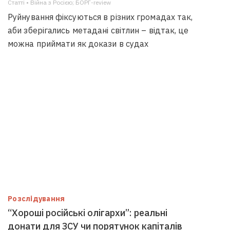
Статті • Війна з Росією; БОРГ-review
Руйнування фіксуються в різних громадах так,
аби зберігались метадані світлин – відтак, це
можна приймати як докази в судах
Розслідування
“Хороші російські олігархи”: реальні
донати для ЗСУ чи порятунок капіталів