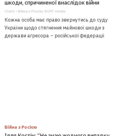
шкоди, спричиненої внаслідок війни
Статті • Війна з Росією; БОРГ-review
Кожна особа має право звернутись до суду
України щодо стягнення майнової шкоди з
держави агресора – російської федерації
Війна з Росією
Ілля Костін: “Не знаю жодного випадку,