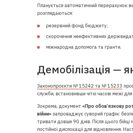
Планується автоматичний перерахунок в
розглядаються:
резервний фонд бюджету;
скорочення неефективних держвидат
міжнародна допомога та гранти.
Демобілізація — я
Законопроєкти № 15242 та № 15233
проп
служби, встановивши чіткі часові межі для
Зокрема, документ
«Про обов’язкову рот
війни»
запроваджує суворий графік: безпе
тривати довше 90 днів. Після цього бійці
постійної дислокації для відновлення. На