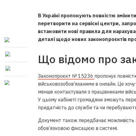
В Україні пропонують повністю змінит
перетворити на сервісні центри, запр
встановити нові правила для нарахува
деталі щодо нових законопроєктів про 
Що відомо про за
Законопроєкт № 15236
пропонує повніст
військовозобов’язаними в онлайн. Це хоч
менше контактували з працівниками військ
У цьому кабінеті громадяни зможуть переві
придатність до служби та чи перебувають
Документ також передбачає можливість в
обов’язковою фіксацією в системі.