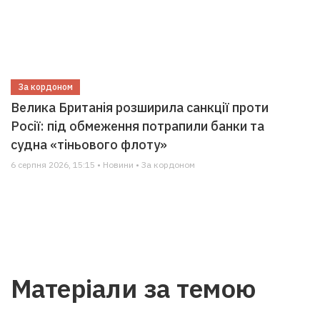
За кордоном
Велика Британія розширила санкції проти
Росії: під обмеження потрапили банки та
судна «тіньового флоту»
6 серпня 2026, 15:15 • Новини • За кордоном
Матеріали за темою