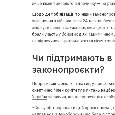
лише після тривалого відпочинку — не ран
Щодо
демобілізації
, то інший законопр
звільнення з війська після 24 місяців бе
зможуть лише ті захисники, які з цього 
брали участь у бойових діях. Таким чино
на відпочинок і цивільне життя після три
Чи підтримають в У
законопроєкти?
Попри масштабність ініціатив, у профільн
скептично. Член комітету з питань нацбе
Україна
зазначив, що ці пропозиції є особ
«Сенсу обговорювати цей проєкт немає, оск
напрацьовує Міноборони і що буде підтр