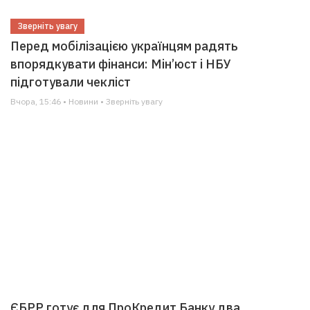
Зверніть увагу
Перед мобілізацією українцям радять
впорядкувати фінанси: Мін’юст і НБУ
підготували чекліст
Вчора, 15:46 • Новини • Зверніть увагу
ЄБРР готує для ПроКредит Банку два