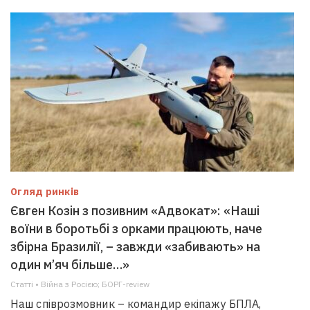
Огляд ринків
Євген Козін з позивним «Адвокат»: «Наші
воїни в боротьбі з орками працюють, наче
збірна Бразилії, – завжди «забивають» на
один м’яч більше…»
Статті • Війна з Росією; БОРГ-review
Наш співрозмовник – командир екіпажу БПЛА,