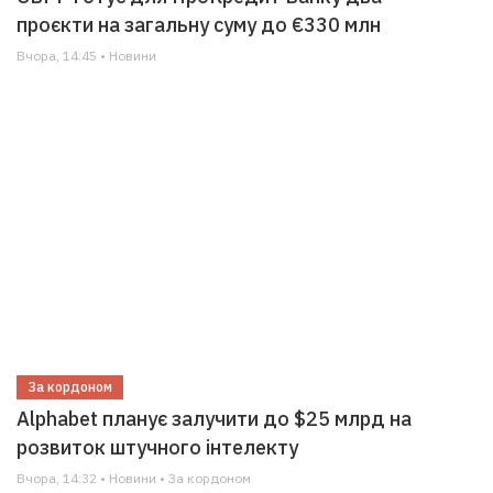
проєкти на загальну суму до €330 млн
Вчора, 14:45 • Новини
За кордоном
Alphabet планує залучити до $25 млрд на
розвиток штучного інтелекту
Вчора, 14:32 • Новини • За кордоном