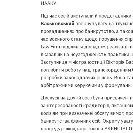
НААКУ.
Під час сесій виступали й представники
Васьковський
звернув увагу на тлумаче
провадженнях про банкрутство, а тако
час воєнного стану щодо порушення спр
Law Firm поділився досвідом реалізації 
вказавши на неузгодженість практики щ
Заступниця міністра юстиції Вікторія Ва
поглибити роботу над транскордонним б
розробки законодавчих рішень. Вона так
арбітражними керуючими у формуванні пі
Дискусії на другій сесії були присвячен
заінтересованості кредиторів, питання
колізіям при визначенні обсягу вимог, п
банкрутства фізичних осіб. Окрему увагу
процедурі ліквідації. Голова УКРНОІВІ
О