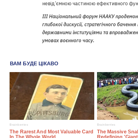
невід’ємною частиною ефективного фун
ІІІ Національний форум НААКУ продемонс
глибокої дискусії, стратегічного бачення 
державними інституціями та впровадженн
умовах воєнного часу.