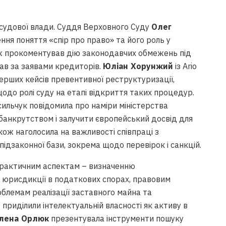
 судової влади. Суддя Верховного Суду
Олег
ння поняття «спір про право» та його роль у
ж прокоментував дію законодавчих обмежень під
ав за заявами кредиторів.
Юліан Хорунжий
із Ario
перших кейсів превентивної реструктуризації,
одо ролі суду на етапі відкриття таких процедур.
сильчук повідомила про наміри міністерства
анкрутством і залучити європейський досвід для
ож наголосила на важливості співпраці з
дзаконної бази, зокрема щодо перевірок і санкцій.
і практичним аспектам – визначенню
м юрисдикції в податкових спорах, правовим
роблемам реалізації заставного майна та
 приділили інтелектуальній власності як активу в
лена Орлюк
презентувала інструменти пошуку