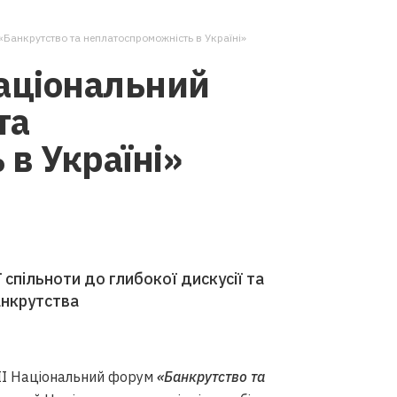
«Банкрутство та неплатоспроможність в Україні»
Національний
та
в Україні»
спільноти до глибокої дискусії та
анкрутства
ІІІ Національний форум
«Банкрутство та