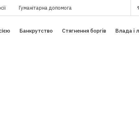
сії
Гуманітарна допомога
сією
Банкрутство
Стягнення боргiв
Влада i 