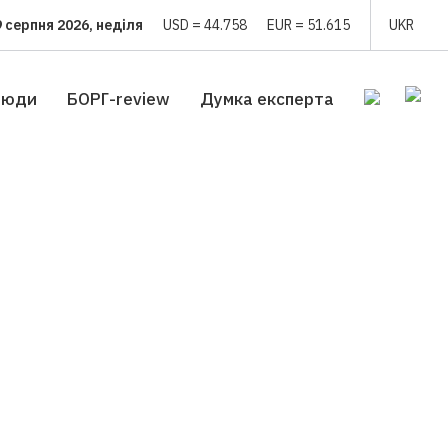
9 серпня 2026, неділя
USD = 44.758
EUR = 51.615
UKR
люди
БОРГ-review
Думка експерта