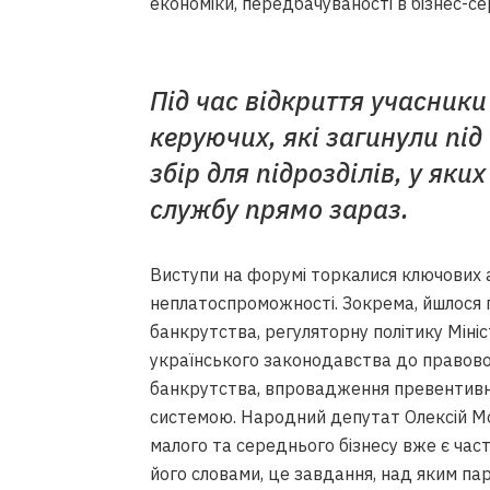
економіки, передбачуваності в бізнес-с
Під час відкриття учасник
керуючих, які загинули під
збір для підрозділів, у як
службу прямо зараз.
Виступи на форумі торкалися ключових 
неплатоспроможності. Зокрема, йшлося
банкрутства, регуляторну політику Мініс
українського законодавства до правово
банкрутства, впровадження превентивно
системою. Народний депутат Олексій М
малого та середнього бізнесу вже є част
його словами, це завдання, над яким па