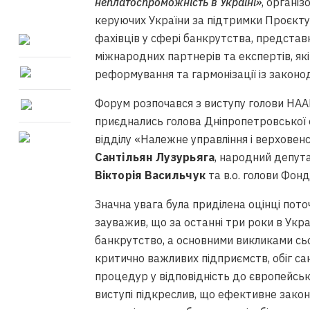
неплатоспроможність в Україні»
, органі
керуючих України за підтримки Проєкту 
фахівців у сфері банкрутства, представн
міжнародних партнерів та експертів, які 
реформування та гармонізації із закон
Форум розпочався з виступу голови НА
приєднались голова Дніпропетровської
відділу «Належне управління і верхове
Сантільян Лузурьяга
, народний депут
Вікторія Васильчук
та в.о. голови Фо
Значна увага була приділена оцінці пото
зауважив, що за останні три роки в Укр
банкрутство, а основними викликами сь
критично важливих підприємств, обіг са
процедур у відповідність до європейськ
виступі підкреслив, що ефективне закон