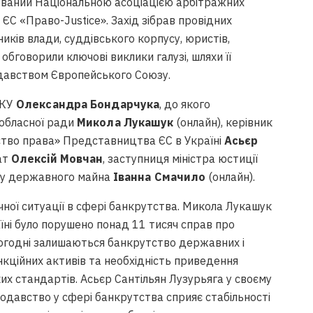
зований Національною асоціацією арбітражних
ЄС «Право-Justice». Захід зібрав провідних
иків влади, суддівського корпусу, юристів,
обговорили ключові виклики галузі, шляхи її
одавством Європейського Союзу.
АКУ
Олександра Бондарчука
, до якого
 обласної ради
Микола Лукашук
(онлайн), керівник
нство права» Представництва ЄС в Україні
Асьєр
ат
Олексій Мовчан
, заступниця міністра юстиції
нду державного майна
Іванна Смачило
(онлайн).
чної ситуації в сфері банкрутства. Микола Лукашук
аїні було порушено понад 11 тисяч справ про
огодні залишаються банкрутство державних і
нкційних активів та необхідність приведення
их стандартів. Асьєр Сантільян Лузурьяга у своєму
одавство у сфері банкрутства сприяє стабільності