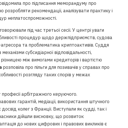
 повідомила про підписання меморандуму про
о розробляти рекомендації, аналізувати практику і
дур неплатоспроможності.
оворювали під час третьої сесії. У центрі уваги
собливості процедур щодо держпідприємств, судова
-агресора та проблематика криптоактивів. Суддя
механізми субсидіарної відповідальності,
я різницею між вимогами кредиторів і вартістю
а
розповіла про пільги для позивачів у справах про
собливості розгляду таких спорів у межах
 професії арбітражного керуючого.
вових гарантій, медіації, використання штучного
 досвід колег з Франції. Виступали як судді, так і
часники дійшли висновку, що розвиток
птація до нових цифрових і правових викликів є