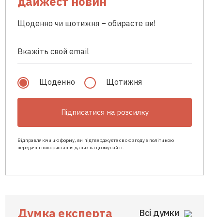
дайжест новин
Щоденно чи щотижня – обираєте ви!
Щоденно
Щотижня
Підписатися на розсилку
Відправляючи цю форму, ви підтверджуєте свою згоду з політикою
передачі і використання даних на цьому сайті.
Думка експерта
Всі думки