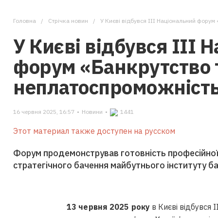
Головна
Стрічка новин
У Києві відбувся ІІІ Національний форум 
У Києві відбувся ІІІ 
форум «Банкрутство 
неплатоспроможність 
16 червня 2025, 16:57
•
Новини
•
1441
Этот материал также доступен на русском
Форум продемонстрував готовність професійної 
стратегічного бачення майбутнього інституту б
13 червня 2025 року
в Києві відбувся 