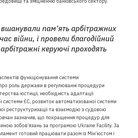
ередовищі та зміцненню банківського сектору.
и вшанували пам’ять арбітражних
 час війни, і провели благодійний
их арбітражні керуючі проходять
аспектів функціонування системи
 про роль держави в регулюванні процедури
терства юстиції, необхідність адаптації
ї системи ЄС, розвиток автоматизованої системи
ї реструктуризації та взаємодію з судовою
овчан зазначив, що покращення процедур для
иною зобов’язань за програмою Ukraine Facility. За
рламент готовий працювати разом із Мін’юстом і