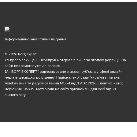
Інформаційно-аналітичне видання
© 2026 borg.expert
Усі права захищені. Передрук матеріалів лише за згодою редакції. На
сайті використовуються cookies.
ІА “БОРГ.ЕКСПЕРТ” зареєстроване в якості суб’єкта у сфері онлайн
медіа відповідно до рішення Національної ради України з питань
телебачення та радіомовлення №554 від 19.02.2026. Ідентифікатор
медіа R40-06939. Матеріали на сайті призначені для осіб від 21-
річного віку.