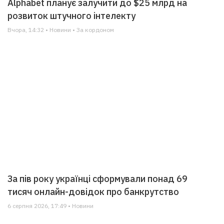
Alphabet планує залучити до $25 млрд на
розвиток штучного інтелекту
Вчора, 14:32 • Новини • За кордоном
За пів року українці сформували понад 69
тисяч онлайн-довідок про банкрутство
6 серпня 2026, 17:49 • Новини