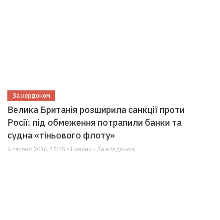
За кордоном
Велика Британія розширила санкції проти
Росії: під обмеження потрапили банки та
судна «тіньового флоту»
6 серпня 2026, 15:15 • Новини • За кордоном