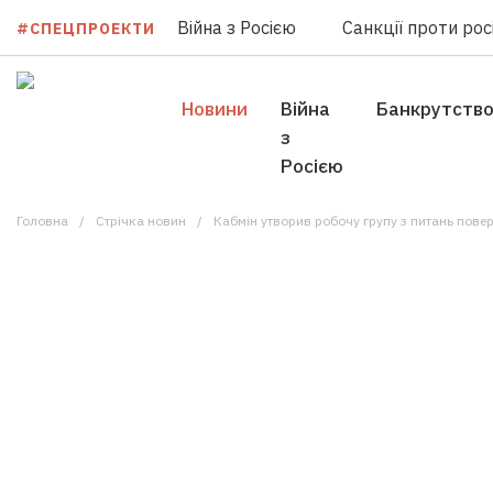
Війна з Росією
Санкції проти росі
#СПЕЦПРОЕКТИ
Новини
Війна
Банкрутств
з
Росією
Головна
Стрічка новин
Кабмін утворив робочу групу з питань пове