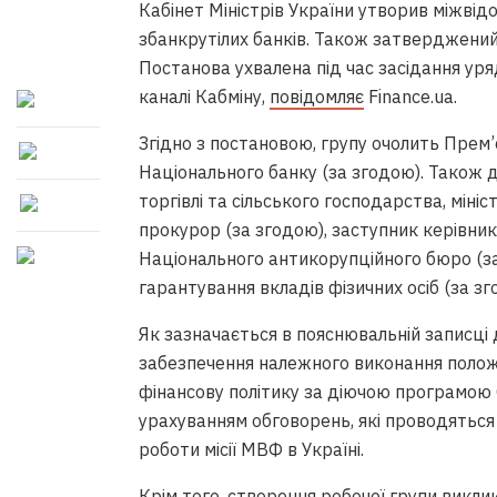
Кабінет Міністрів України утворив міжвід
збанкрутілих банків. Також затверджений
Постанова ухвалена під час засідання уря
каналі Кабміну,
повідомляє
Finance.ua.
Згідно з постановою, групу очолить Прем’
Національного банку (за згодою). Також д
торгівлі та сільського господарства, міні
прокурор (за згодою), заступник керівни
Національного антикорупційного бюро (з
гарантування вкладів фізичних осіб (за зг
Як зазначається в пояснювальній записці
забезпечення належного виконання полож
фінансову політику за діючою програмою
урахуванням обговорень, які проводятьс
роботи місії
МВФ
в Україні.
Крім того, створення робочої групи викл