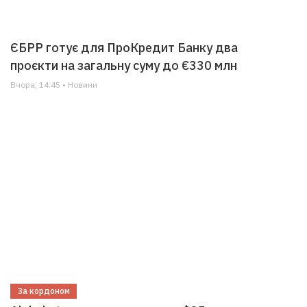
ЄБРР готує для ПроКредит Банку два
проєкти на загальну суму до €330 млн
Вчора, 14:45 • Новини
За кордоном