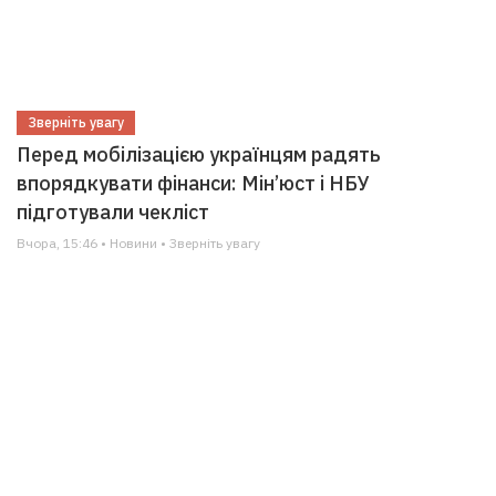
Зверніть увагу
Перед мобілізацією українцям радять
впорядкувати фінанси: Мін’юст і НБУ
підготували чекліст
Вчора, 15:46 • Новини • Зверніть увагу