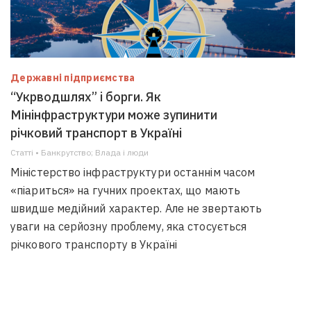
Державні підприємства
“Укрводшлях” і борги. Як
Мінінфраструктури може зупинити
річковий транспорт в Україні
Статті • Банкрутство; Влада i люди
Міністерство інфраструктури останнім часом
«піариться» на гучних проектах, що мають
швидше медійний характер. Але не звертають
уваги на серйозну проблему, яка стосується
річкового транспорту в Україні