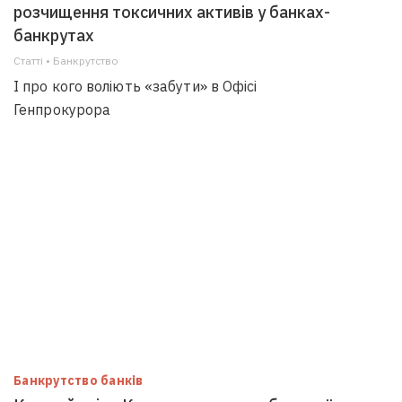
розчищення токсичних активів у банках-
банкрутах
Статті • Банкрутство
І про кого воліють «забути» в Офісі
Генпрокурора
Банкрутство банків