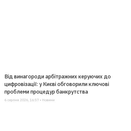
Від винагороди арбітражних керуючих до
цифровізації: у Києві обговорили ключові
проблеми процедур банкрутства
6 серпня 2026, 16:57 • Новини