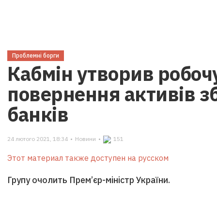
Проблемні борги
Кабмін утворив робочу
повернення активів з
банків
24 лютого 2021, 18:34
•
Новини
•
151
Этот материал также доступен на русском
Групу очолить Прем’єр-міністр України.