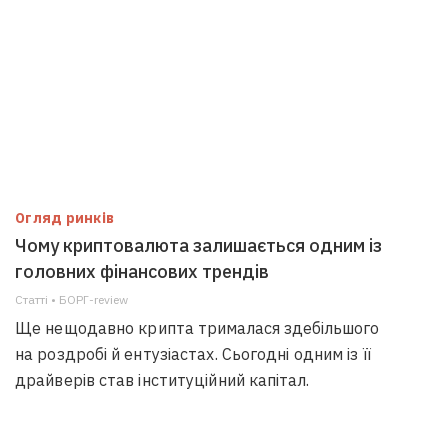
Огляд ринків
Чому криптовалюта залишається одним із
головних фінансових трендів
Статті • БОРГ-review
Ще нещодавно крипта трималася здебільшого
на роздробі й ентузіастах. Сьогодні одним із її
драйверів став інституційний капітал.