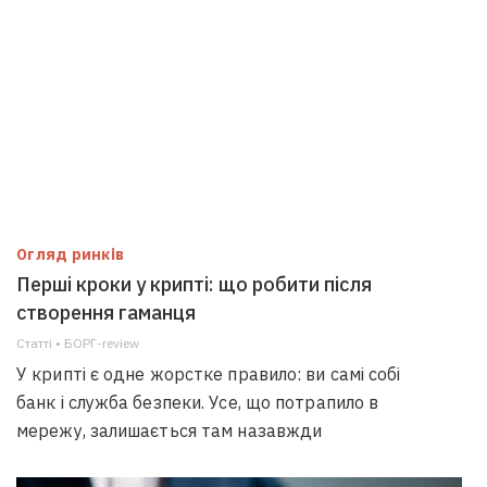
Огляд ринків
Перші кроки у крипті: що робити після
створення гаманця
Статті • БОРГ-review
У крипті є одне жорстке правило: ви самі собі
банк і служба безпеки. Усе, що потрапило в
мережу, залишається там назавжди