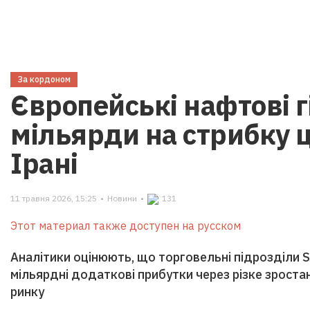
За кордоном
Європейські нафтові г
мільярди на стрибку ц
Ірані
11 травня 2026, 15:25
•
Новини
•
131
Этот материал также доступен на русском
Аналітики оцінюють, що торговельні підрозділи Sh
мільярдні додаткові прибутки через різке зрост
ринку