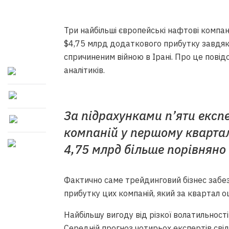
Три найбільші європейські нафтові компані
$4,75 млрд додаткового прибутку завдяки
спричиненим війною в Ірані. Про це повідо
аналітиків.
За підрахунками п’яти експе
компаній у першому квартал
4,75 млрд більше порівняно
Фактично саме трейдинговий бізнес забе
прибутку цих компаній, який за квартал о
Найбільшу вигоду від різкої волатильності
Середній прогноз чотирьох експертів свід