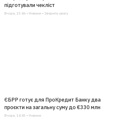
підготували чекліст
Вчора, 15:46 • Новини • Зверніть увагу
ЄБРР готує для ПроКредит Банку два
проєкти на загальну суму до €330 млн
Вчора, 14:45 • Новини