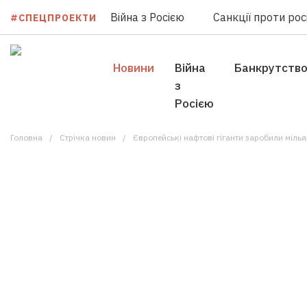
Війна з Росією
Санкції проти росі
#СПЕЦПРОЕКТИ
Новини
Війна
Банкрутств
з
Росією
Головна
Стрічка новин
Європейські нафтові гіганти заробили мільяр