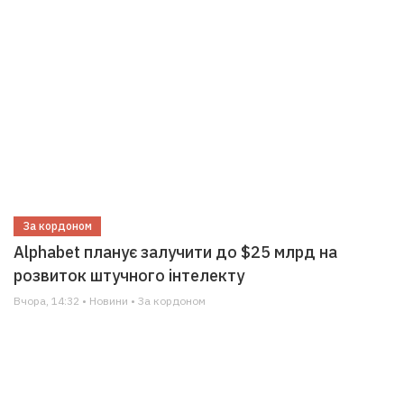
За кордоном
Alphabet планує залучити до $25 млрд на
розвиток штучного інтелекту
Вчора, 14:32 • Новини • За кордоном