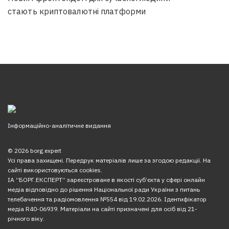
стають криптовалютні платформи
Інформаційно-аналітичне видання
© 2026 borg.expert
Усі права захищені. Передрук матеріалів лише за згодою редакції. На
сайті використовуються cookies.
ІА “БОРГ.ЕКСПЕРТ” зареєстроване в якості суб’єкта у сфері онлайн
медіа відповідно до рішення Національної ради України з питань
телебачення та радіомовлення №554 від 19.02.2026. Ідентифікатор
медіа R40-06939. Матеріали на сайті призначені для осіб від 21-
річного віку.