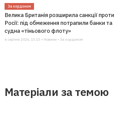
За кордоном
Велика Британія розширила санкції проти
Росії: під обмеження потрапили банки та
судна «тіньового флоту»
6 серпня 2026, 15:15 • Новини • За кордоном
Матеріали за темою