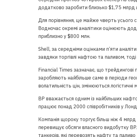
додатково заробити близько $1,75 млрд 
Для порівняння, це майже чверть усього с
Водночас окремі аналітики оцінюють дод
приблизно у $800 млн.
Shell, за середніми оцінками п’яти аналі
завдяки торгівлі нафтою та паливом, тоді
Financial Times зазначає, що трейдингові
заробляють найбільше саме в періоди геоп
волатильність цін, змінюються логістичні
BP вважається одним із найбільших нафтови
працює понад 2000 співробітників у Лондон
Компанія щороку торгує більш ніж 4 млрд 
перевищує обсяги власного видобутку BP.
танкерів, які перевозять нафту та паливо 