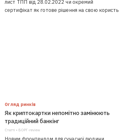
лист ТПП від 28.02.2022 чи окремий
сертифікат як готове рішення на свою користь
Огляд ринків
Як криптокартки непомітно замінюють
традиційний банкінг
Статті • БОРГ-review
Новим фронтендом для сучасної людини