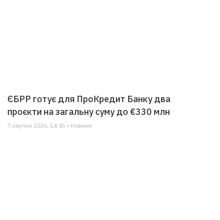
ЄБРР готує для ПроКредит Банку два
проєкти на загальну суму до €330 млн
7 серпня 2026, 14:45 • Новини