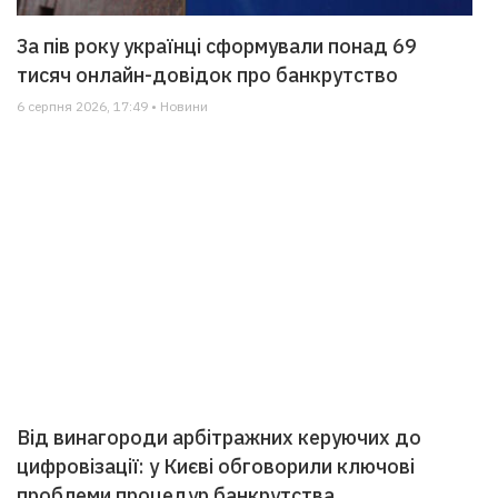
За пів року українці сформували понад 69
тисяч онлайн-довідок про банкрутство
6 серпня 2026, 17:49 • Новини
Від винагороди арбітражних керуючих до
цифровізації: у Києві обговорили ключові
проблеми процедур банкрутства