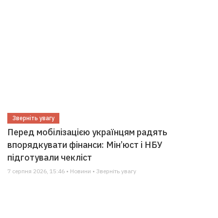
Зверніть увагу
Перед мобілізацією українцям радять
впорядкувати фінанси: Мін’юст і НБУ
підготували чекліст
7 серпня 2026, 15:46 • Новини • Зверніть увагу