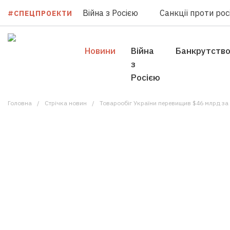
Війна з Росією
Санкції проти росі
#СПЕЦПРОЕКТИ
Новини
Війна
Банкрутств
з
Росією
Головна
Стрічка новин
Товарообіг України перевищив $46 млрд за 