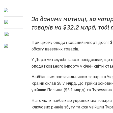
За даними митниці, за чоти
товарів на $32,2 млрд, тоді 
При цьому оподаткований імпорт досяг $
обсягу ввезених товарів.
У Держмитслужбі також повідомили, що 
оподаткованого імпорту у січні–квітні ста
Найбільшим постачальником товарів в Укра
країни склав $8,7 млрд. До трійки основ
увійшли Польща ($3,1 млрд) та Туреччина 
Натомість найбільше українських товарів
ключових ринків збуту також увійшли Туреч