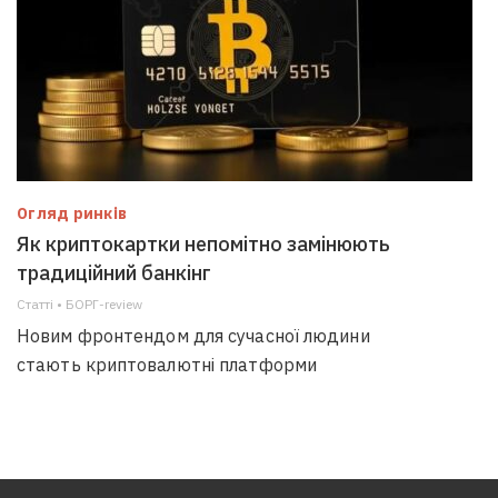
Огляд ринків
Як криптокартки непомітно замінюють
традиційний банкінг
Статті • БОРГ-review
Новим фронтендом для сучасної людини
стають криптовалютні платформи