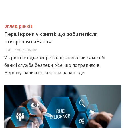
Огляд ринків
Перші кроки у крипті: що робити після
створення гаманця
Статті • БОРГ-review
У крипті є одне жорстке правило: ви самі собі
банк і служба безпеки. Усе, що потрапило в
мережу, залишається там назавжди