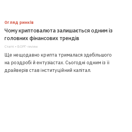
Огляд ринків
Чому криптовалюта залишається одним із
головних фінансових трендів
Статті • БОРГ-review
Ще нещодавно крипта трималася здебільшого
на роздробі й ентузіастах. Сьогодні одним із її
драйверів став інституційний капітал.