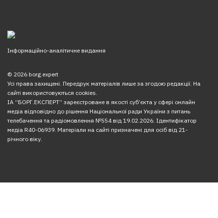
Інформаційно-аналітичне видання
© 2026 borg.expert
Усі права захищені. Передрук матеріалів лише за згодою редакції. На
сайті використовуються cookies.
ІА “БОРГ.ЕКСПЕРТ” зареєстроване в якості суб’єкта у сфері онлайн
медіа відповідно до рішення Національної ради України з питань
телебачення та радіомовлення №554 від 19.02.2026. Ідентифікатор
медіа R40-06939. Матеріали на сайті призначені для осіб від 21-
річного віку.