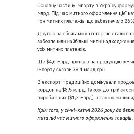
Основну частину імпорту в Україну форму
млрд. Під час митного оформлення цієї к
грн митних платежів, що забезпечило 26%
Другою за обсягами категорією стали пал
забезпечили найбільші митні надходження
усіх митних платежів.
Ще $4,6 млрд припало на продукцію хіміч
імпорту склали 38,4 млрд грн.
В експорті традиційно домінували продово
кордон на $8,5 млрд. Також до трійки ос
вироби з них ($1,3 млрд), а також машини
Крім того, у січні–квітні 2026 року до де
мита під час митного оформлення товарів,