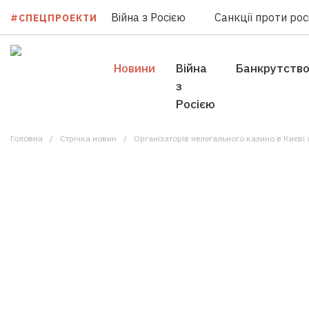
Війна з Росією
Санкції проти росі
#СПЕЦПРОЕКТИ
Новини
Війна
Банкрутств
з
Росією
Головна
Стрічка новин
Організаторів нелегального казино в Києві