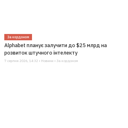
За кордоном
Alphabet планує залучити до $25 млрд на
розвиток штучного інтелекту
7 серпня 2026, 14:32 • Новини • За кордоном