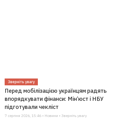
Зверніть увагу
Перед мобілізацією українцям радять
впорядкувати фінанси: Мін’юст і НБУ
підготували чекліст
7 серпня 2026, 15:46 • Новини • Зверніть увагу