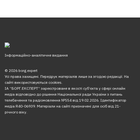
Інформаційно-аналітичне видання
© 2026 borg.expert
Усі права захищені. Передрук матеріалів лише за згодою редакції. На
сайті використовуються cookies.
ІА “БОРГ.ЕКСПЕРТ” зареєстроване в якості суб’єкта у сфері онлайн
медіа відповідно до рішення Національної ради України з питань
телебачення та радіомовлення №554 від 19.02.2026. Ідентифікатор
медіа R40-06939. Матеріали на сайті призначені для осіб від 21-
річного віку.