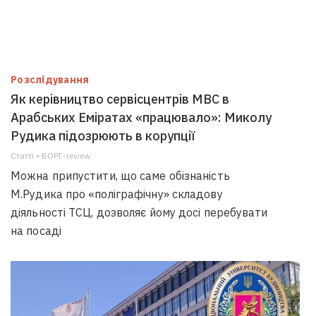
Розслідування
Як керівництво сервісцентрів МВС в
Арабських Еміратах «працювало»: Миколу
Рудика підозрюють в корупції
Статті • БОРГ-review
Можна припустити, що саме обізнаність
М.Рудика про «поліграфічну» складову
діяльності ТСЦ, дозволяє йому досі перебувати
на посаді