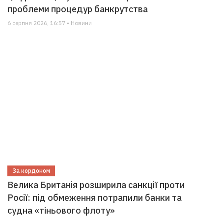
проблеми процедур банкрутства
6 серпня 2026, 16:57 • Новини
За кордоном
Велика Британія розширила санкції проти
Росії: під обмеження потрапили банки та
судна «тіньового флоту»