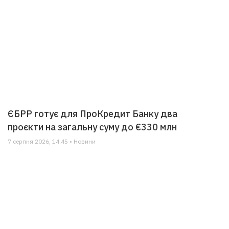
ЄБРР готує для ПроКредит Банку два
проєкти на загальну суму до €330 млн
7 серпня 2026, 14:45 • Новини