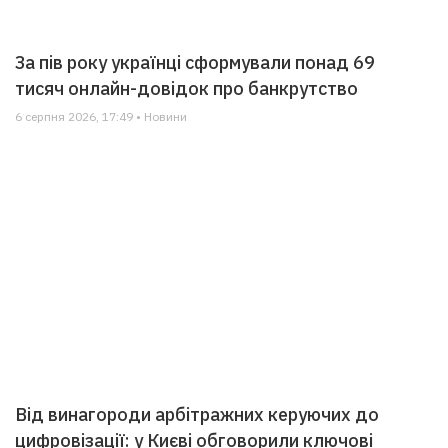
За пів року українці сформували понад 69
тисяч онлайн-довідок про банкрутство
6 серпня 2026, 17:49 • Новини
Від винагороди арбітражних керуючих до
цифровізації: у Києві обговорили ключові