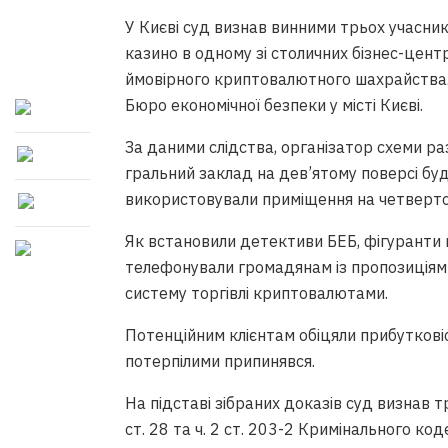
У Києві суд визнав винними трьох учасникі
казино в одному зі столичних бізнес-цент
ймовірного криптовалютного шахрайства.
Бюро економічної безпеки у місті Києві.
За даними слідства, організатор схеми ра
гральний заклад на дев’ятому поверсі буд
використовували приміщення на четвертом
Як встановили детективи БЕБ, фігуранти н
телефонували громадянам із пропозиціями
систему торгівлі криптовалютами.
Потенційним клієнтам обіцяли прибутковіс
потерпілими припинявся.
На підставі зібраних доказів суд визнав т
ст. 28 та ч. 2 ст. 203-2 Кримінального ко