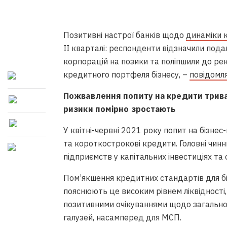
Позитивні настрої банків щодо
динаміки 
ІІ кварталі: респонденти відзначили под
корпорацій на позики та поліпшили до ре
кредитного портфеля бізнесу, –
повідомл
Пожвавлення попиту на кредити трив
ризики помірно зростають
У квітні-червні 2021 року попит на бізнес
та короткострокові кредити. Головні чин
підприємств у капітальних інвестиціях та 
Пом’якшення кредитних стандартів для біз
пояснюють це високим рівнем ліквідності,
позитивними очікуваннями щодо загальної
галузей, насамперед для МСП.