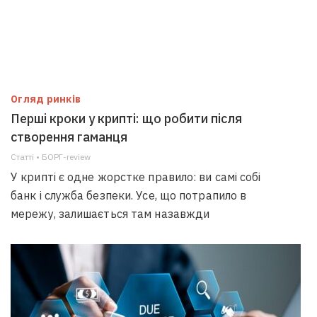
Огляд ринків
Перші кроки у крипті: що робити після
створення гаманця
Статті • БОРГ-review
У крипті є одне жорстке правило: ви самі собі
банк і служба безпеки. Усе, що потрапило в
мережу, залишається там назавжди