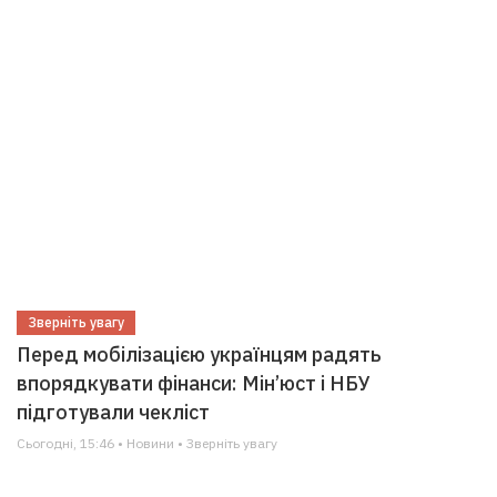
Зверніть увагу
Перед мобілізацією українцям радять
впорядкувати фінанси: Мін’юст і НБУ
підготували чекліст
Сьогодні, 15:46 • Новини • Зверніть увагу