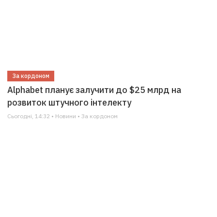
За кордоном
Alphabet планує залучити до $25 млрд на
розвиток штучного інтелекту
Сьогодні, 14:32 • Новини • За кордоном