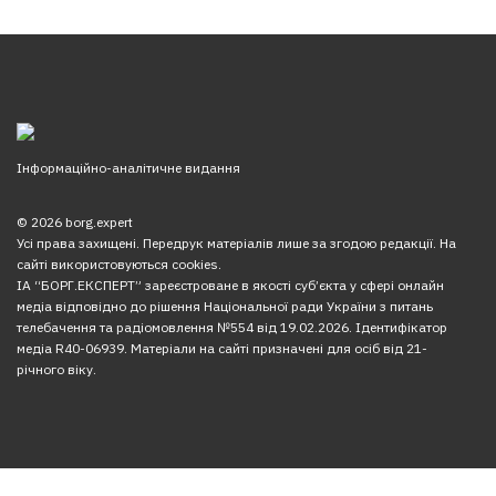
Інформаційно-аналітичне видання
© 2026 borg.expert
Усі права захищені. Передрук матеріалів лише за згодою редакції. На
сайті використовуються cookies.
ІА “БОРГ.ЕКСПЕРТ” зареєстроване в якості суб’єкта у сфері онлайн
медіа відповідно до рішення Національної ради України з питань
телебачення та радіомовлення №554 від 19.02.2026. Ідентифікатор
медіа R40-06939. Матеріали на сайті призначені для осіб від 21-
річного віку.