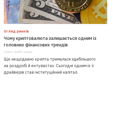
Огляд ринків
Чому криптовалюта залишається одним із
головних фінансових трендів
Статті • БОРГ-review
Ще нещодавно крипта трималася здебільшого
на роздробі й ентузіастах. Сьогодні одним із її
драйверів став інституційний капітал.