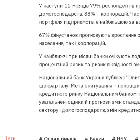
У наступні 12 місяців 79% респондентів
домогосподарств, 88% – корпорацій. Част
портфеля підприємств, є найбільшою за в
67% фінустанов прогнозують зростання об
населення, так і корпорацій.
У найближчі три місяці банки очікують п
процентний ризик та ризик ліквідності з
Національний банк України публікує “Опи
щокварталу. Мета опитування – покращит
кредитного ринку Національним банком та
узагальнені оцінки й прогнози змін стан
сектору і домогосподарств, змін кредитн
Теги
# Огляд ринків
# Банки
# НБУ
# 