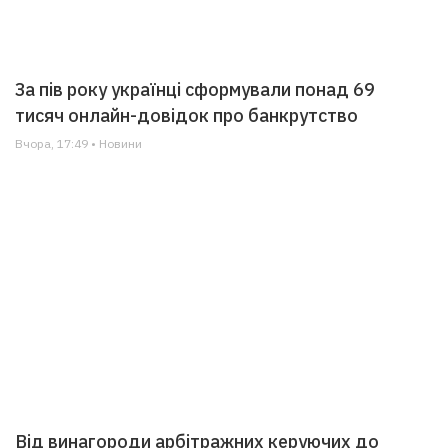
За пів року українці сформували понад 69
тисяч онлайн-довідок про банкрутство
Вчора, 17:49 • Новини
Від винагороди арбітражних керуючих до