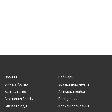
Новини
Вебінари
Війна з Росією
Зразки документів
Банкрутство
Актуальні кейси
Стягнення боргiв
Бази даних
Влада i люди
Корисні посилання