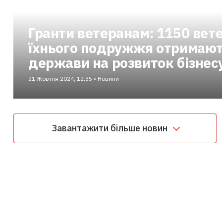
Гранти ветеранам: 1150 вете
їхнього подружжя отримают
держави на розвиток бізнес
21 Жовтня 2024, 12:35 • Новини
Завантажити більше новин