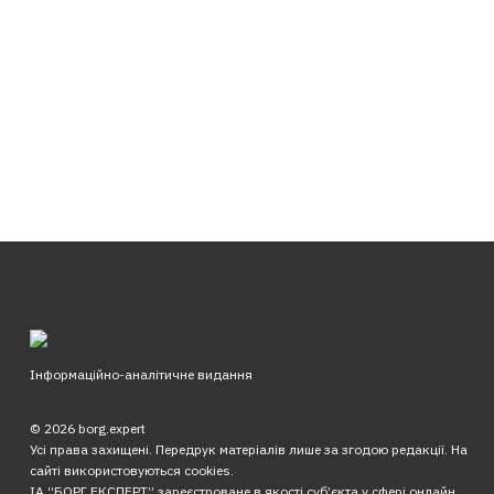
Інформаційно-аналітичне видання
© 2026 borg.expert
Усі права захищені. Передрук матеріалів лише за згодою редакції. На
сайті використовуються cookies.
ІА “БОРГ.ЕКСПЕРТ” зареєстроване в якості суб’єкта у сфері онлайн