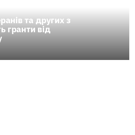
ранів та других з
ь гранти від
у