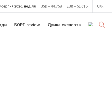
9 серпня 2026, неділя
USD = 44.758
EUR = 51.615
UKR
юди
БОРГ-review
Думка експерта