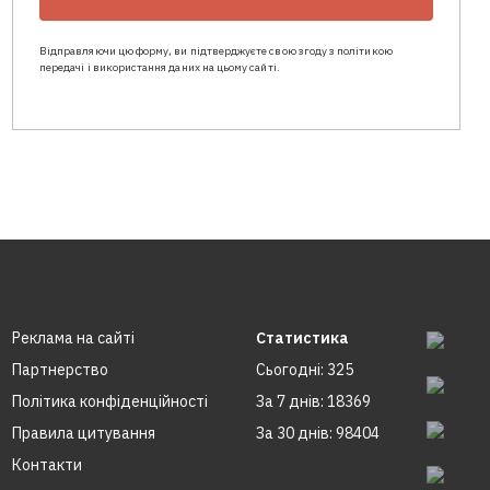
Відправляючи цю форму, ви підтверджуєте свою згоду з політикою
передачі і використання даних на цьому сайті.
Реклама на сайтi
Статистика
Партнерство
Сьогодні: 325
Політика конфіденційності
За 7 днів: 18369
Правила цитування
За 30 днів: 98404
Контакти