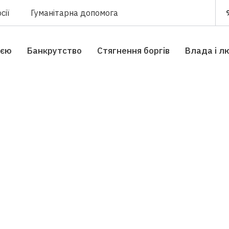
сії
Гуманітарна допомога
ією
Банкрутство
Стягнення боргiв
Влада i л