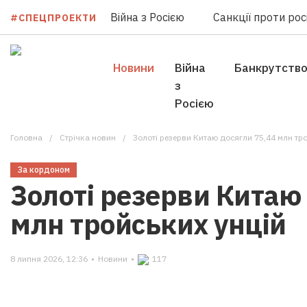
Війна з Росією
Санкції проти росі
#СПЕЦПРОЕКТИ
Новини
Війна
Банкрутств
з
Росією
Головна
Стрічка новин
Золоті резерви Китаю досягли 75,44 млн тр
За кордоном
Золоті резерви Китаю
млн тройських унцій
8 липня 2026, 12:36
•
Новини
•
117