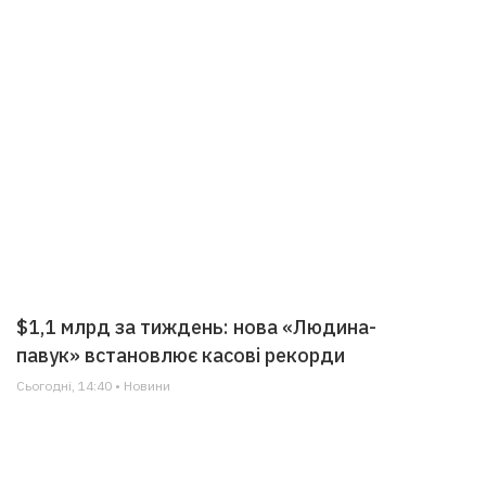
$1,1 млрд за тиждень: нова «Людина-
павук» встановлює касові рекорди
Сьогодні, 14:40 • Новини