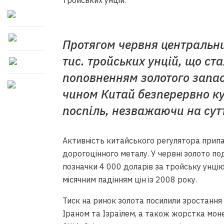
тройських унцій.
Протягом червня центральни
тис. тройських унцій, що с
поповненням золотого запас
чином Китай безперервно ку
поспіль, незважаючи на сутт
Активність китайського регулятора припа
дорогоцінного металу. У червні золото 
позначки 4 000 доларів за тройську унцію
місячним падінням цін із 2008 року.
Тиск на ринок золота посилили зростання і
Іраном та Ізраїлем, а також жорстка мон