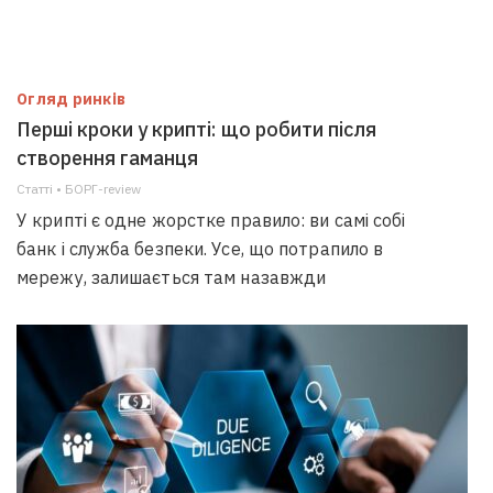
Огляд ринків
Перші кроки у крипті: що робити після
створення гаманця
Статті • БОРГ-review
У крипті є одне жорстке правило: ви самі собі
банк і служба безпеки. Усе, що потрапило в
мережу, залишається там назавжди