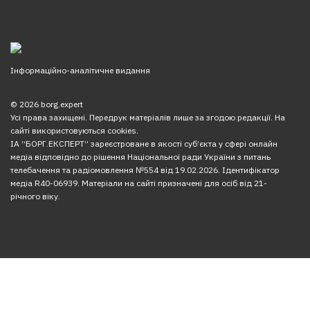
Інформаційно-аналітичне видання
© 2026 borg.expert
Усі права захищені. Передрук матеріалів лише за згодою редакції. На
сайті використовуються cookies.
ІА “БОРГ.ЕКСПЕРТ” зареєстроване в якості суб’єкта у сфері онлайн
медіа відповідно до рішення Національної ради України з питань
телебачення та радіомовлення №554 від 19.02.2026. Ідентифікатор
медіа R40-06939. Матеріали на сайті призначені для осіб від 21-
річного віку.