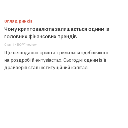
Огляд ринків
Чому криптовалюта залишається одним із
головних фінансових трендів
Статті • БОРГ-review
Ще нещодавно крипта трималася здебільшого
на роздробі й ентузіастах. Сьогодні одним із її
драйверів став інституційний капітал.