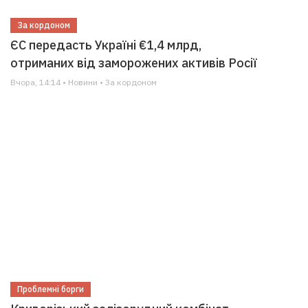
За кордоном
ЄС передасть Україні €1,4 млрд,
отриманих від заморожених активів Росії
Вчора, 14:14 • Новини • За кордоном
Проблемні борги