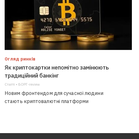
Огляд ринків
Як криптокартки непомітно замінюють
традиційний банкінг
Статті • БОРГ-review
Новим фронтендом для сучасної людини
стають криптовалютні платформи