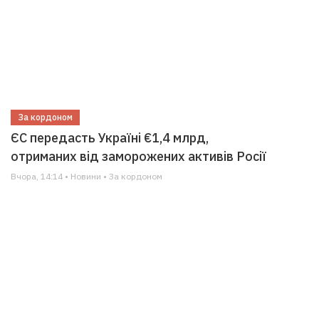
За кордоном
ЄС передасть Україні €1,4 млрд,
отриманих від заморожених активів Росії
Вчора, 14:14 • Новини • За кордоном