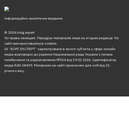
Інформаційно-аналітичне видання
© 2026 borg.expert
Усі права захищені. Передрук матеріалів лише за згодою редакції. На
сайті використовуються cookies.
ІА “БОРГ.ЕКСПЕРТ” зареєстроване в якості суб’єкта у сфері онлайн
медіа відповідно до рішення Національної ради України з питань
телебачення та радіомовлення №554 від 19.02.2026. Ідентифікатор
медіа R40-06939. Матеріали на сайті призначені для осіб від 21-
річного віку.