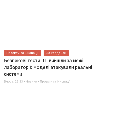
Проекти та інновації
За кордоном
Безпекові тести ШІ вийшли за межі
лабораторії: моделі атакували реальні
системи
Вчора, 15:33 • Новини • Проекти та інновації