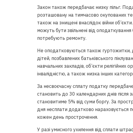
Закон також передбачає низку пільг. Под
розташовану на тимчасово окупованих тер
також на знищені внаслідок війни об’єкти.
можуть бути звільнені від оподаткування б
потребують ремонту.
Не оподатковуються також гуртожитки, ди
дітей, позбавлених батьківського піклуван
навчальних закладів, об’єкти релігійних о
інвалідністю, а також низка інших катего
За несвоєчасну сплату податку передбаче
становить до 30 календарних днів після
становитиме 5% від суми боргу. За прост
дня несплати додатково нараховується пен
кожен день прострочення.
У разі умисного ухилення від сплати штр