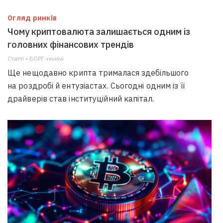
Огляд ринків
Чому криптовалюта залишається одним із
головних фінансових трендів
Статті • БОРГ-review
Ще нещодавно крипта трималася здебільшого
на роздробі й ентузіастах. Сьогодні одним із її
драйверів став інституційний капітал.