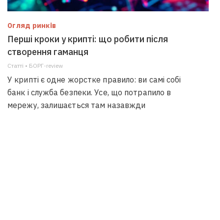
Огляд ринків
Перші кроки у крипті: що робити після
створення гаманця
Статті • БОРГ-review
У крипті є одне жорстке правило: ви самі собі
банк і служба безпеки. Усе, що потрапило в
мережу, залишається там назавжди