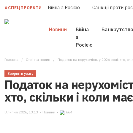
Війна з Росією
Санкції проти росі
#СПЕЦПРОЕКТИ
Новини
Війна
Банкрутств
з
Росією
Головна
Стрічка новин
Податок на нерухомість у 2026 році: хто, скі
Зверніть увагу
Податок на нерухоміст
хто, скільки і коли ма
8 липня 2026, 13:13
•
Новини
•
664