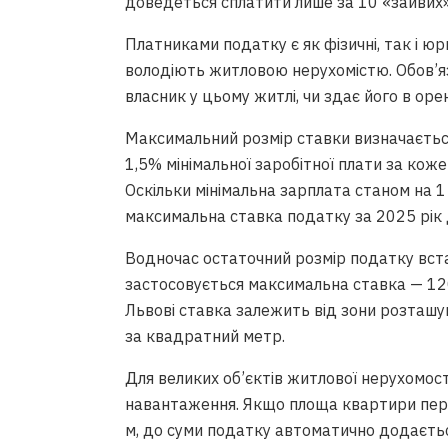
доведеться сплатити лише за 10 «зайвих»
Платниками податку є як фізичні, так і юр
володіють житловою нерухомістю. Обов’яз
власник у цьому житлі, чи здає його в ор
Максимальний розмір ставки визначаєть
1,5% мінімальної заробітної плати за ко
Оскільки мінімальна зарплата станом на 1
максимальна ставка податку за 2025 рік д
Водночас остаточний розмір податку вста
застосовується максимальна ставка — 12
Львові ставка залежить від зони розташу
за квадратний метр.
Для великих об’єктів житлової нерухомо
навантаження. Якщо площа квартири пере
м, до суми податку автоматично додається