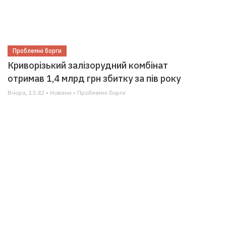
Проблемні борги
Криворізький залізорудний комбінат
отримав 1,4 млрд грн збитку за пів року
Вчора, 13:42 • Новини • Проблемні борги