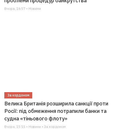
проблеми процедур банкрутства
Вчора, 16:57 • Новини
За кордоном
Велика Британія розширила санкції проти
Росії: під обмеження потрапили банки та
судна «тіньового флоту»
Вчора, 15:15 • Новини • За кордоном