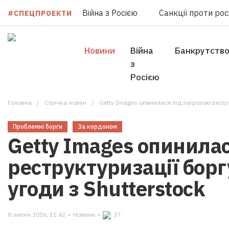
Війна з Росією
Санкції проти росі
#СПЕЦПРОЕКТИ
Новини
Війна
Банкрутств
з
Росією
Головна
Стрічка новин
Getty Images опинилася під загрозою рестру
Проблемні борги
За кордоном
Getty Images опинилас
реструктуризації борг
угоди з Shutterstock
8 липня 2026, 11:42
•
Новини
•
37