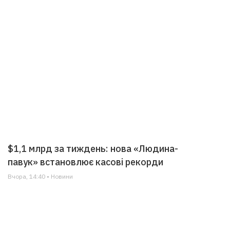
$1,1 млрд за тиждень: нова «Людина-
павук» встановлює касові рекорди
Вчора, 14:40 • Новини