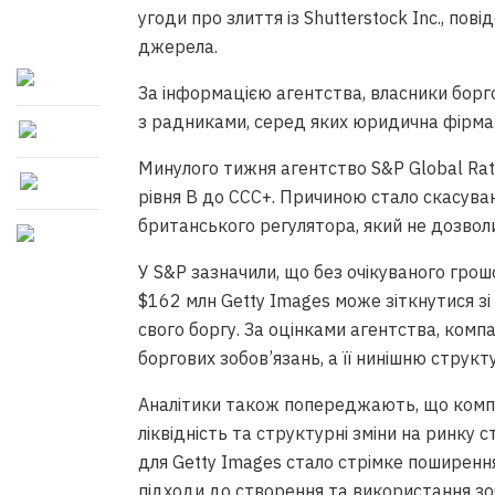
угоди про злиття із Shutterstock Inc., пов
джерела.
За інформацією агентства, власники борго
з радниками, серед яких юридична фірма 
Минулого тижня агентство S&P Global Rat
рівня B до CCC+. Причиною стало скасуванн
британського регулятора, який не дозвол
У S&P зазначили, що без очікуваного грошо
$162 млн Getty Images може зіткнутися з
свого боргу. За оцінками агентства, комп
боргових зобов’язань, а її нинішню структ
Аналітики також попереджають, що компа
ліквідність та структурні зміни на ринку 
для Getty Images стало стрімке поширенн
підходи до створення та використання з