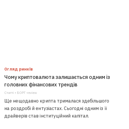
Огляд ринків
Чому криптовалюта залишається одним із
головних фінансових трендів
Статті • БОРГ-review
Ще нещодавно крипта трималася здебільшого
на роздробі й ентузіастах. Сьогодні одним із її
драйверів став інституційний капітал.