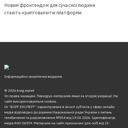
Новим фронтендом для сучасної людини
стають криптовалютні платформи
Інформаційно-аналітичне видання
© 2026 borg.expert
Усі права захищені. Передрук матеріалів лише за згодою редакції. На
сайті використовуються cookies.
ІА “БОРГ.ЕКСПЕРТ” зареєстроване в якості суб’єкта у сфері онлайн
медіа відповідно до рішення Національної ради України з питань
телебачення та радіомовлення №554 від 19.02.2026. Ідентифікатор
медіа R40-06939. Матеріали на сайті призначені для осіб від 21-