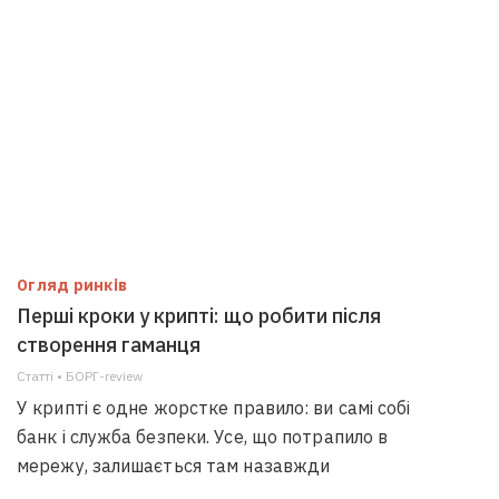
Огляд ринків
Перші кроки у крипті: що робити після
створення гаманця
Статті • БОРГ-review
У крипті є одне жорстке правило: ви самі собі
банк і служба безпеки. Усе, що потрапило в
мережу, залишається там назавжди