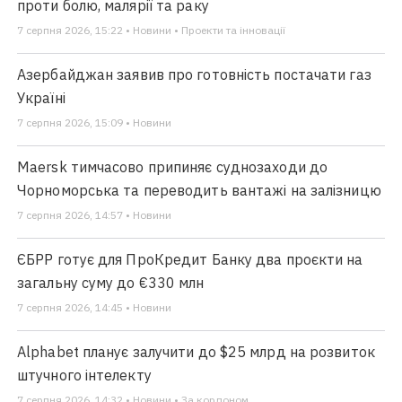
проти болю, малярії та раку
7 серпня 2026, 15:22 • Новини • Проекти та інновації
Азербайджан заявив про готовність постачати газ
Україні
7 серпня 2026, 15:09 • Новини
Maersk тимчасово припиняє суднозаходи до
Чорноморська та переводить вантажі на залізницю
7 серпня 2026, 14:57 • Новини
ЄБРР готує для ПроКредит Банку два проєкти на
загальну суму до €330 млн
7 серпня 2026, 14:45 • Новини
Alphabet планує залучити до $25 млрд на розвиток
штучного інтелекту
7 серпня 2026, 14:32 • Новини • За кордоном