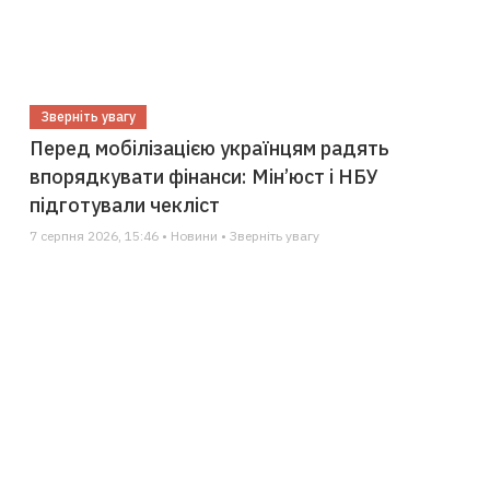
Зверніть увагу
Перед мобілізацією українцям радять
впорядкувати фінанси: Мін’юст і НБУ
підготували чекліст
7 серпня 2026, 15:46 • Новини • Зверніть увагу