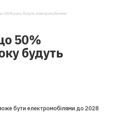
до 2028 року будуть електромобілями
 що 50%
оку будуть
 може бути електромобілями до 2028