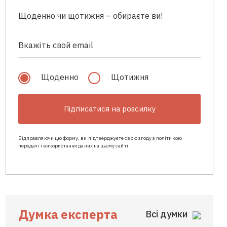
Щоденно чи щотижня – обираєте ви!
Щоденно
Щотижня
Підписатися на розсилку
Відправляючи цю форму, ви підтверджуєте свою згоду з політикою
передачі і використання даних на цьому сайті.
Думка експерта
Всі думки