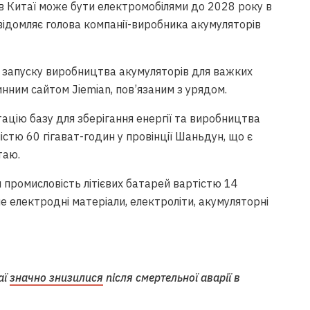
 Китаї може бути електромобілями до 2028 року в
овідомляє голова компанії-виробника акумуляторів
с запуску виробництва акумуляторів для важких
нним сайтом Jiemian, пов’язаним з урядом.
тацію базу для зберігання енергії та виробництва
стю 60 гігават-годин у провінції Шаньдун, що є
таю.
промисловість літієвих батарей вартістю 14
е електродні матеріали, електроліти, акумуляторні
аї
значно знизилися
після смертельної аварії в