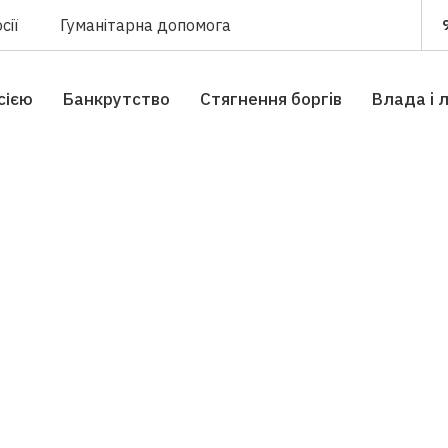
сії
Гуманітарна допомога
сією
Банкрутство
Стягнення боргiв
Влада i 