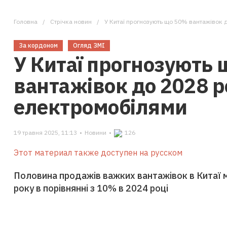
Головна
Стрічка новин
У Китаї прогнозують що 50% вантажівок 
За кордоном
Огляд ЗМІ
У Китаї прогнозують
вантажівок до 2028 р
електромобілями
19 травня 2025, 11:13
•
Новини
•
126
Этот материал также доступен на русском
Половина продажів важких вантажівок в Китаї
року в порівнянні з 10% в 2024 році