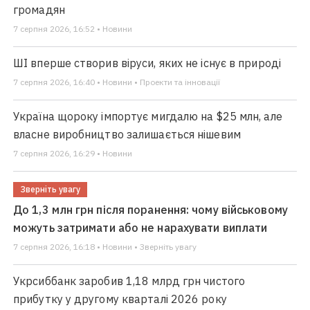
громадян
7 серпня 2026, 16:52 • Новини
ШІ вперше створив віруси, яких не існує в природі
7 серпня 2026, 16:40 • Новини • Проекти та інновації
Україна щороку імпортує мигдалю на $25 млн, але
власне виробництво залишається нішевим
7 серпня 2026, 16:29 • Новини
Зверніть увагу
До 1,3 млн грн після поранення: чому військовому
можуть затримати або не нарахувати виплати
7 серпня 2026, 16:18 • Новини • Зверніть увагу
Укрсиббанк заробив 1,18 млрд грн чистого
прибутку у другому кварталі 2026 року