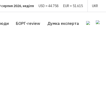
9 серпня 2026, неділя
USD = 44.758
EUR = 51.615
UKR
люди
БОРГ-review
Думка експерта