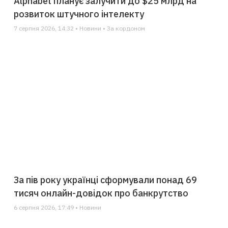
Alphabet планує залучити до $25 млрд на
розвиток штучного інтелекту
7 серпня 2026, 14:32 • Новини • За кордоном
За пів року українці сформували понад 69
тисяч онлайн-довідок про банкрутство
6 серпня 2026, 17:49 • Новини