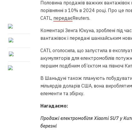
Половина продажів важких вантажівок в
порівнянні з 10% в 2024 році. Про це п
CATL,
передає
Reuters.
Коментарі Зенга Юкуна, зроблені під ча
вантажівок і передані шанхайським нови
CATL оголосила, що запустила в експлуа
акумуляторів для електромобілів потужні
першим подібним об’єктом на півночі Ки
В Шаньдуні також планують побудувати 
мільярдів доларів США, вона вироблятим
елементи та збірку.
Нагадаємо:
Продажі електромобіля Xiaomi SU7 у Кит
березні