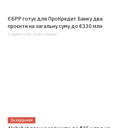
ЄБРР готує для ПроКредит Банку два
проєкти на загальну суму до €330 млн
7 серпня 2026, 14:45 • Новини
За кордоном