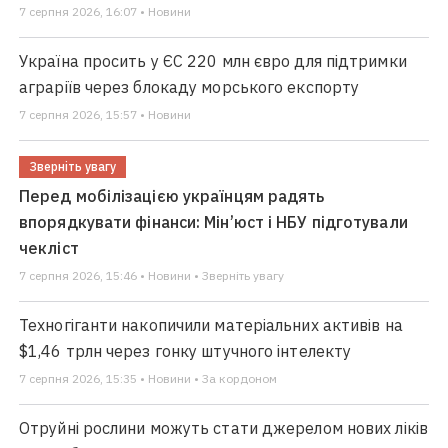
7 серпня 2026, 16:07 • Новини
Україна просить у ЄС 220 млн євро для підтримки
аграріїв через блокаду морського експорту
7 серпня 2026, 15:57 • Новини
Зверніть увагу
Перед мобілізацією українцям радять
впорядкувати фінанси: Мін’юст і НБУ підготували
чекліст
7 серпня 2026, 15:46 • Новини • Зверніть увагу
Техногіганти накопичили матеріальних активів на
$1,46 трлн через гонку штучного інтелекту
7 серпня 2026, 15:35 • Новини • За кордоном
Отруйні рослини можуть стати джерелом нових ліків