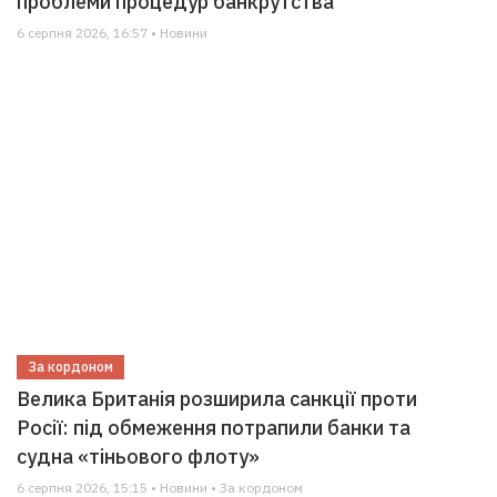
проблеми процедур банкрутства
6 серпня 2026, 16:57 • Новини
За кордоном
Велика Британія розширила санкції проти
Росії: під обмеження потрапили банки та
судна «тіньового флоту»
6 серпня 2026, 15:15 • Новини • За кордоном