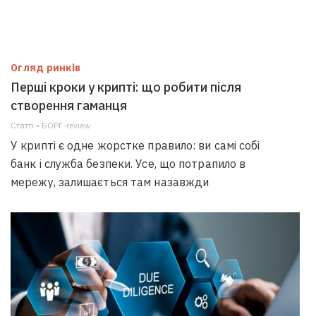
Огляд ринків
Перші кроки у крипті: що робити після
створення гаманця
Статті • БОРГ-review
У крипті є одне жорстке правило: ви самі собі
банк і служба безпеки. Усе, що потрапило в
мережу, залишається там назавжди