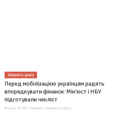
Зверніть увагу
Перед мобілізацією українцям радять
впорядкувати фінанси: Мін’юст і НБУ
підготували чекліст
Вчора, 15:46 • Новини • Зверніть увагу