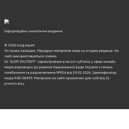
Інформаційно-аналітичне видання
© 2026 borg.expert
Усі права захищені. Передрук матеріалів лише за згодою редакції. На
сайті використовуються cookies.
ІА “БОРГ.ЕКСПЕРТ” зареєстроване в якості суб’єкта у сфері онлайн
медіа відповідно до рішення Національної ради України з питань
телебачення та радіомовлення №554 від 19.02.2026. Ідентифікатор
медіа R40-06939. Матеріали на сайті призначені для осіб від 21-
річного віку.