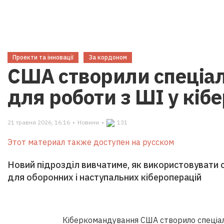
Проекти та інновації
За кордоном
США створили спеціал
для роботи з ШІ у кіб
21 травня 2026, 16:16
•
Новини
•
131
Этот материал также доступен на русском
Новий підрозділ вивчатиме, як використовувати с
для оборонних і наступальних кібероперацій
Кіберкомандування США створило спеціал