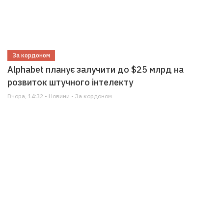
За кордоном
Alphabet планує залучити до $25 млрд на
розвиток штучного інтелекту
Вчора, 14:32 • Новини • За кордоном