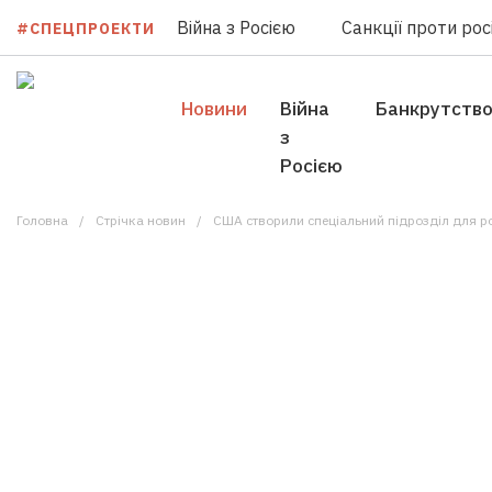
Війна з Росією
Санкції проти росі
#СПЕЦПРОЕКТИ
Новини
Війна
Банкрутств
з
Росією
Головна
Стрічка новин
США створили спеціальний підрозділ для ро