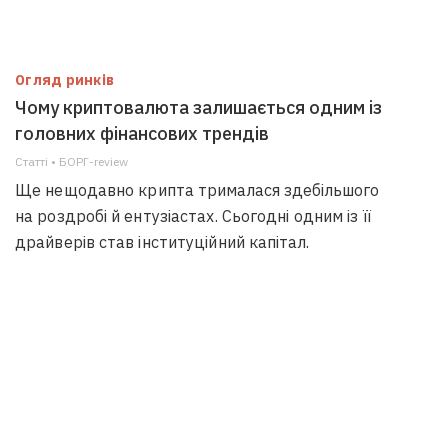
Огляд ринків
Чому криптовалюта залишається одним із
головних фінансових трендів
Статті • БОРГ-review
Ще нещодавно крипта трималася здебільшого
на роздробі й ентузіастах. Сьогодні одним із її
драйверів став інституційний капітал.