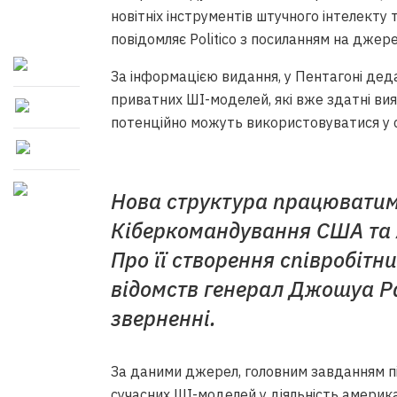
новітніх інструментів штучного інтелекту 
повідомляє Politico з посиланням на джерел
За інформацією видання, у Пентагоні дед
приватних ШІ-моделей, які вже здатні ви
потенційно можуть використовуватися у с
Нова структура працюватим
Кіберкомандування США та А
Про її створення співробітн
відомств генерал Джошуа Р
зверненні.
За даними джерел, головним завданням під
сучасних ШІ-моделей у діяльність америк