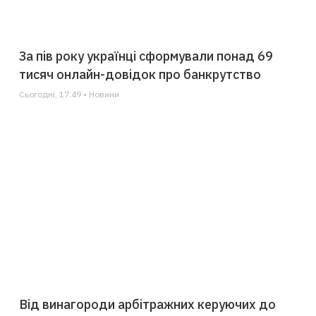
За пів року українці сформували понад 69
тисяч онлайн-довідок про банкрутство
Сьогодні, 17:49 • Новини
Від винагороди арбітражних керуючих до