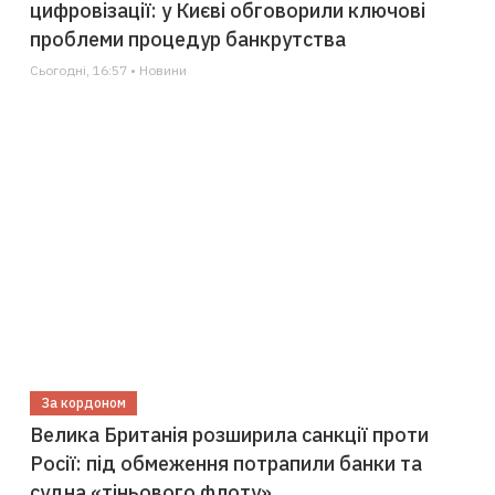
цифровізації: у Києві обговорили ключові
проблеми процедур банкрутства
Сьогодні, 16:57 • Новини
За кордоном
Велика Британія розширила санкції проти
Росії: під обмеження потрапили банки та
судна «тіньового флоту»