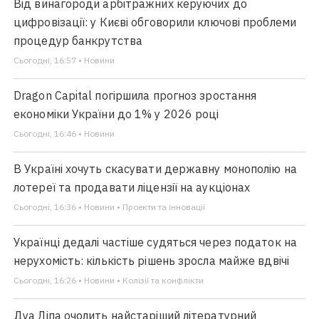
Від винагороди арбітражних керуючих до
цифровізації: у Києві обговорили ключові проблеми
процедур банкрутства
Сьогодні, 16:57 • Новини
Dragon Capital погіршила прогноз зростання
економіки України до 1% у 2026 році
Сьогодні, 16:46 • Новини
В Україні хочуть скасувати державну монополію на
лотереї та продавати ліцензії на аукціонах
Сьогодні, 16:36 • Новини • Проекти та інновації
Українці дедалі частіше судяться через податок на
нерухомість: кількість рішень зросла майже вдвічі
Сьогодні, 16:26 • Новини • Колізії та конфлікти
Дуа Ліпа очолить найстаріший літературний