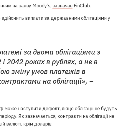
нням на заяву Moody’s,
зазначає
FinClub.
 здійснить виплати за державними облігаціями у
платежі за двома облігаціями з
і 2042 роках в рублях, а не в
ою зміну умов платежів в
онтрактами на облігації», –
ф може наступити дефолт, якщо облігації не будуть
періоду. Як зазначається, контракти на облігації не
й валюті, крім доларів.