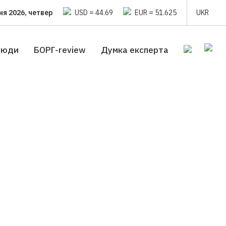
ня 2026, четвер
USD = 44.69
EUR = 51.625
UKR
люди
БОРГ-review
Думка експерта