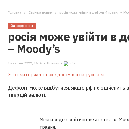
Головна
Стрічка новин
росія може увійти в дефолт 4 травня – Mo
За кордоном
росія може увійти в 
– Moody’s
15 квітня 2022, 16:02
•
Новини
•
534
Этот материал также доступен на русском
Дефолт може відбутися, якщо рф не здійснить в
твердій валюті.
Міжнародне рейтингове агентство Mood
травня.