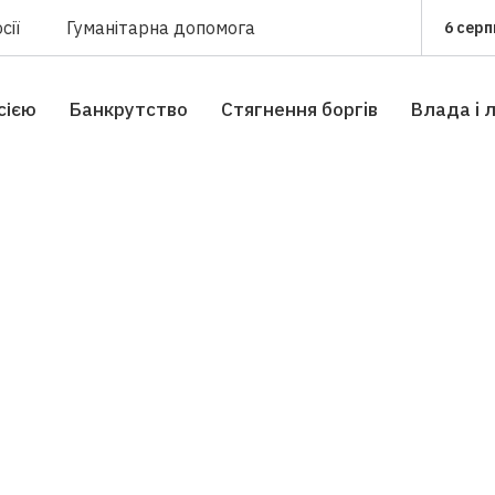
сії
Гуманітарна допомога
6 серп
сією
Банкрутство
Стягнення боргiв
Влада i 