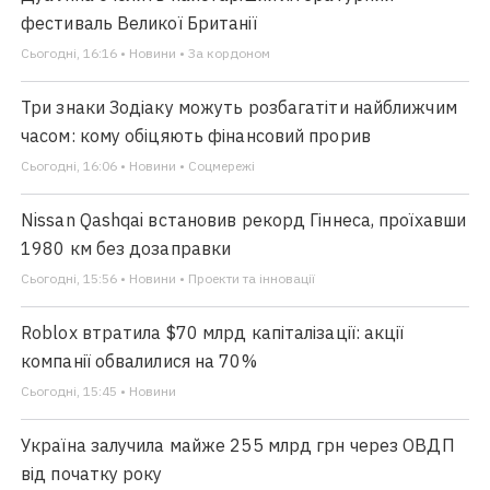
фестиваль Великої Британії
Сьогодні, 16:16 • Новини • За кордоном
Три знаки Зодіаку можуть розбагатіти найближчим
часом: кому обіцяють фінансовий прорив
Сьогодні, 16:06 • Новини • Соцмережі
Nissan Qashqai встановив рекорд Гіннеса, проїхавши
1980 км без дозаправки
Сьогодні, 15:56 • Новини • Проекти та інновації
Roblox втратила $70 млрд капіталізації: акції
компанії обвалилися на 70%
Сьогодні, 15:45 • Новини
Україна залучила майже 255 млрд грн через ОВДП
від початку року