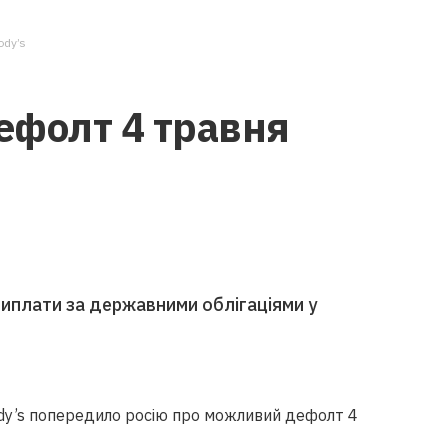
ody’s
дефолт 4 травня
иплати за державними облігаціями у
y’s попередило росію про можливий дефолт 4