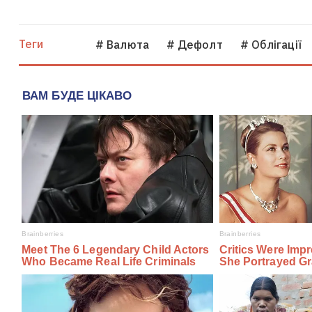
Теги
# Валюта
# Дефолт
# Облігації