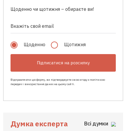
Щоденно чи щотижня – обираєте ви!
Щоденно
Щотижня
Підписатися на розсилку
Відправляючи цю форму, ви підтверджуєте свою згоду з політикою
передачі і використання даних на цьому сайті.
Думка експерта
Всі думки