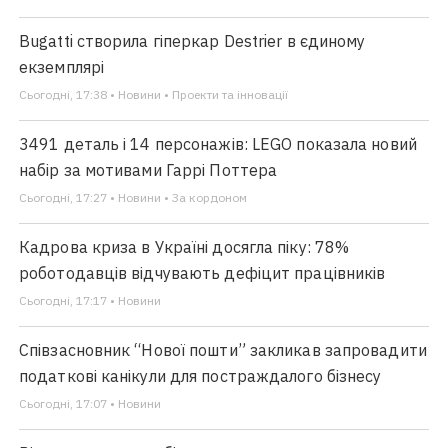
Bugatti створила гіперкар Destrier в єдиному
екземплярі
Сьогодні, 17:38 • Новини • Проекти та інновації
3491 деталь і 14 персонажів: LEGO показала новий
набір за мотивами Гаррі Поттера
Сьогодні, 17:27 • Новини • За кордоном
Кадрова криза в Україні досягла піку: 78%
роботодавців відчувають дефіцит працівників
Сьогодні, 17:17 • Новини
Співзасновник “Нової пошти” закликав запровадити
податкові канікули для постраждалого бізнесу
Сьогодні, 17:07 • Новини