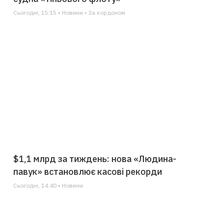
Сьогодні, 15:15 • Новини • За кордоном
$1,1 млрд за тиждень: нова «Людина-
павук» встановлює касові рекорди
Сьогодні, 14:40 • Новини