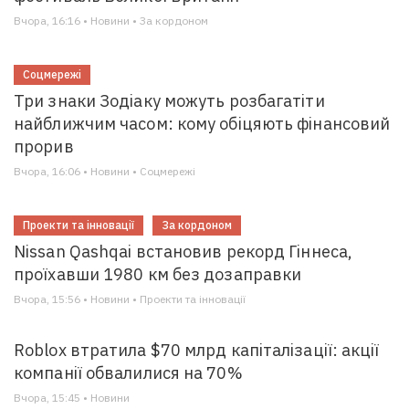
Вчора, 16:16 • Новини • За кордоном
Соцмережі
Три знаки Зодіаку можуть розбагатіти
найближчим часом: кому обіцяють фінансовий
прорив
Вчора, 16:06 • Новини • Соцмережі
Проекти та інновації
За кордоном
Nissan Qashqai встановив рекорд Гіннеса,
проїхавши 1980 км без дозаправки
Вчора, 15:56 • Новини • Проекти та інновації
Roblox втратила $70 млрд капіталізації: акції
компанії обвалилися на 70%
Вчора, 15:45 • Новини