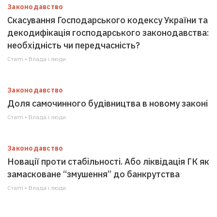
Законодавство
Скасування Господарського кодексу України та
декодифікація господарського законодавства:
необхідність чи передчасність?
Статті • Влада i люди
Законодавство
Доля самочинного будівництва в новому законі
Статті • Влада i люди
Законодавство
Новації проти стабільності. Або ліквідація ГК як
замасковане “змушення” до банкрутства
Статті • Влада i люди