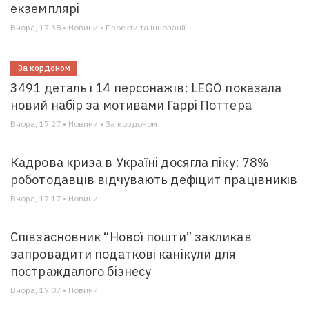
екземплярі
Вчора, 17:38 • Новини • Проекти та інновації
За кордоном
3491 деталь і 14 персонажів: LEGO показала
новий набір за мотивами Гаррі Поттера
Вчора, 17:27 • Новини • За кордоном
Кадрова криза в Україні досягла піку: 78%
роботодавців відчувають дефіцит працівників
Вчора, 17:17 • Новини
Співзасновник “Нової пошти” закликав
запровадити податкові канікули для
постраждалого бізнесу
Вчора, 17:07 • Новини