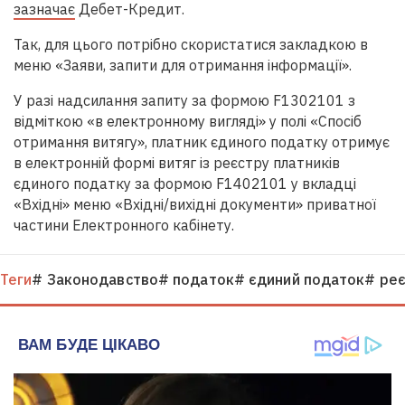
зазначає
Дебет-Кредит.
Так, для цього потрібно скористатися закладкою в
меню «Заяви, запити для отримання інформації».
У разі надсилання запиту за формою F1302101 з
відміткою «в електронному вигляді» у полі «Спосіб
отримання витягу», платник єдиного податку отримує
в електронній формі витяг із реєстру платників
єдиного податку за формою F1402101 у вкладці
«Вхідні» меню «Вхідні/вихідні документи» приватної
частини Електронного кабінету.
Теги
# Законодавство
# податок
# єдиний податок
# ре