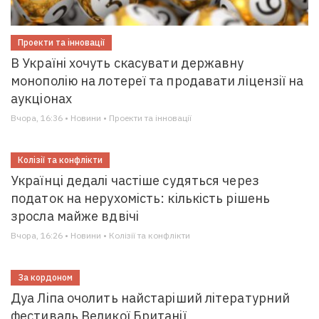
Проекти та інновації
В Україні хочуть скасувати державну
монополію на лотереї та продавати ліцензії на
аукціонах
Вчора, 16:36 • Новини • Проекти та інновації
Колізії та конфлікти
Українці дедалі частіше судяться через
податок на нерухомість: кількість рішень
зросла майже вдвічі
Вчора, 16:26 • Новини • Колізії та конфлікти
За кордоном
Дуа Ліпа очолить найстаріший літературний
фестиваль Великої Британії