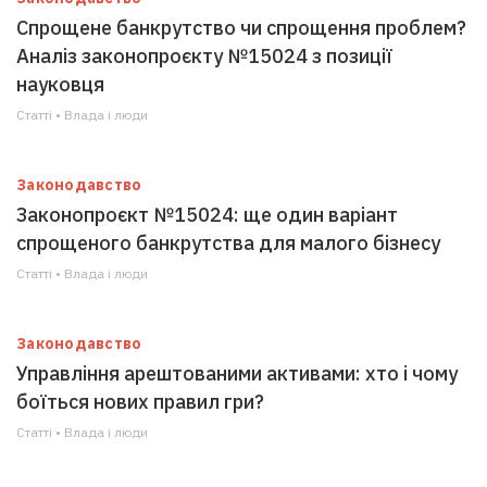
Спрощене банкрутство чи спрощення проблем?
Аналіз законопроєкту №15024 з позиції
науковця
Статті • Влада i люди
Законодавство
Законопроєкт №15024: ще один варіант
спрощеного банкрутства для малого бізнесу
Статті • Влада i люди
Законодавство
Управління арештованими активами: хто і чому
боїться нових правил гри?
Статті • Влада i люди