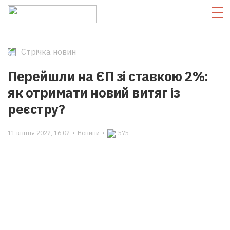
Стрічка новин
Перейшли на ЄП зі ставкою 2%:
як отримати новий витяг із
реєстру?
11 квітня 2022, 16:02
•
Новини
•
575