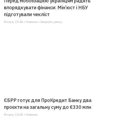
Перед мобілізацією українцям радять
впорядкувати фінанси: Мін’юст і НБУ
підготували чекліст
Вчора, 15:46 • Новини • Зверніть увагу
ЄБРР готує для ПроКредит Банку два
проєкти на загальну суму до €330 млн
Вчора, 14:45 • Новини