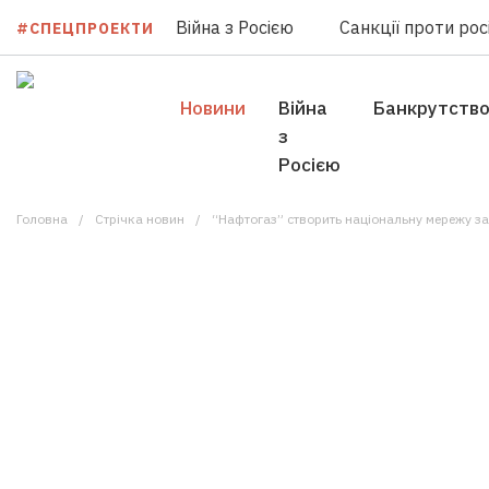
Війна з Росією
Санкції проти росі
#СПЕЦПРОЕКТИ
Новини
Війна
Банкрутств
з
Росією
Головна
Стрічка новин
“Нафтогаз” створить національну мережу зап