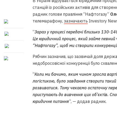
В Україні відбувається юридичний проце
станцій із російських активів для створе
радник голови правління “Нафтогазу”
Ол
телемарафону,
зазначають
Investory New
“
Зараз у процесі передачі близько 130-140 
Це юридичний процес, який займе певний 
“Нафтогазу”, щоб ми створили конкуренці
Рябчин зазначив, що зазвичай доля держав
недобросовісної конкуренції було схвален
“
Коли ми бачимо, яким чином зросла вартіс
логістикою, було завдання створити такий
розвиватися. Тому чекаємо остаточну пере
приступають до вивчення цих об’єктів. Спо
юридичне питання
”, — додав радник.