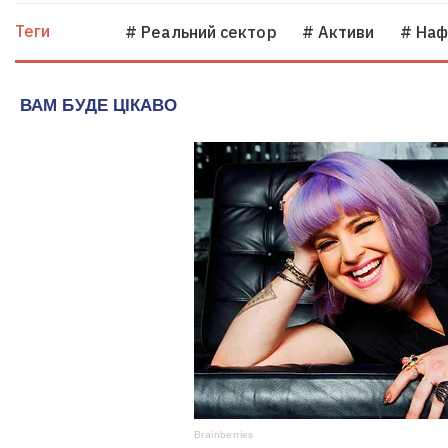
Теги
# Реальний сектор
# Активи
# Наф