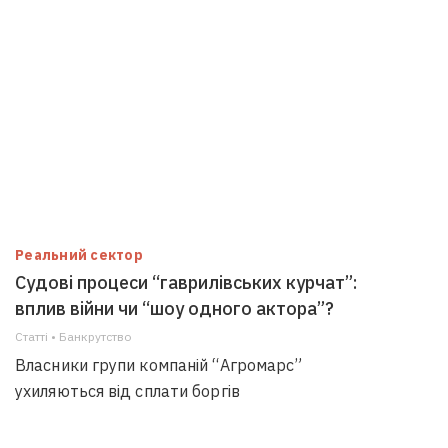
Реальний сектор
Судові процеси “гаврилівських курчат”:
вплив війни чи “шоу одного актора”?
Статті • Банкрутство
Власники групи компаній “Агромарс”
ухиляються від сплати боргів