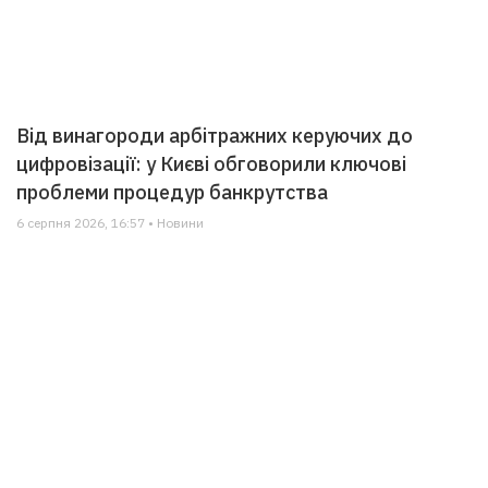
Від винагороди арбітражних керуючих до
цифровізації: у Києві обговорили ключові
проблеми процедур банкрутства
6 серпня 2026, 16:57 • Новини