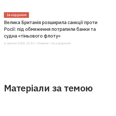
За кордоном
Велика Британія розширила санкції проти
Росії: під обмеження потрапили банки та
судна «тіньового флоту»
6 серпня 2026, 15:15 • Новини • За кордоном
Матеріали за темою