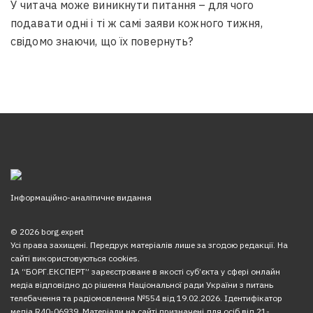
У читача може виникнути питання – для чого
подавати одні і ті ж самі заяви кожного тижня,
свідомо знаючи, що їх повернуть?
Інформаційно-аналітичне видання
© 2026 borg.expert
Усі права захищені. Передрук матеріалів лише за згодою редакції. На
сайті використовуються cookies.
ІА “БОРГ.ЕКСПЕРТ” зареєстроване в якості суб’єкта у сфері онлайн
медіа відповідно до рішення Національної ради України з питань
телебачення та радіомовлення №554 від 19.02.2026. Ідентифікатор
медіа R40-06939. Матеріали на сайті призначені для осіб від 21-