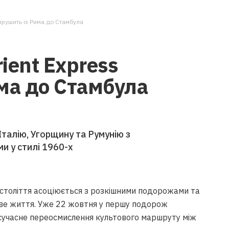
ирушить із Рима до Стамбула
ient Express
ма до Стамбула
талію, Угорщину та Румунію з
и у стилі 1960-х
 століття асоціюється з розкішними подорожами та
ве життя. Уже 22 жовтня у першу подорож
— сучасне переосмислення культового маршруту між