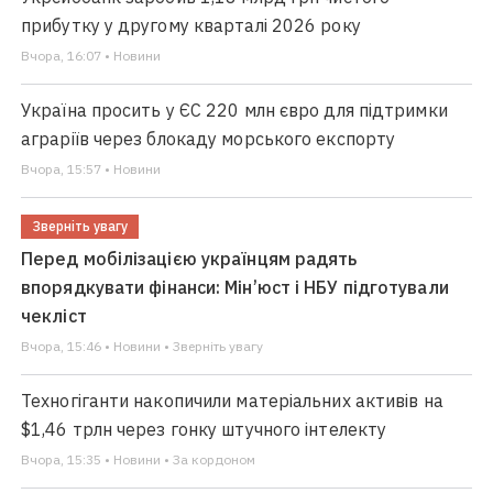
прибутку у другому кварталі 2026 року
Вчора, 16:07 • Новини
Україна просить у ЄС 220 млн євро для підтримки
аграріїв через блокаду морського експорту
Вчора, 15:57 • Новини
Зверніть увагу
Перед мобілізацією українцям радять
впорядкувати фінанси: Мін’юст і НБУ підготували
чекліст
Вчора, 15:46 • Новини • Зверніть увагу
Техногіганти накопичили матеріальних активів на
$1,46 трлн через гонку штучного інтелекту
Вчора, 15:35 • Новини • За кордоном