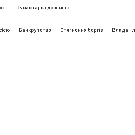
сії
Гуманітарна допомога
сією
Банкрутство
Стягнення боргiв
Влада i 