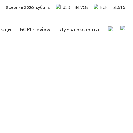
8 серпня 2026, субота
USD = 44.758
EUR = 51.615
люди
БОРГ-review
Думка експерта