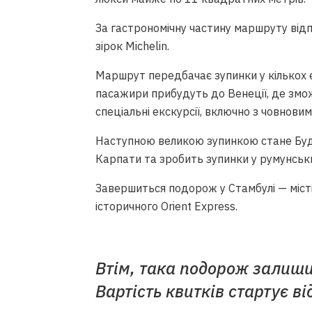
За гастрономічну частину маршруту ві
зірок Michelin.
Маршрут передбачає зупинки у кількох є
пасажири прибудуть до Венеції, де змо
спеціальні екскурсії, включно з човнов
Наступною великою зупинкою стане Буда
Карпати та зробить зупинки у румунських
Завершиться подорож у Стамбулі — місті
історичного Orient Express.
Втім, така подорож залиши
Вартість квитків стартує ві