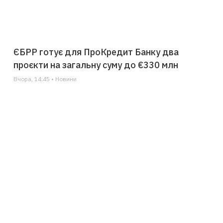
ЄБРР готує для ПроКредит Банку два
проєкти на загальну суму до €330 млн
Вчора, 14:45 • Новини