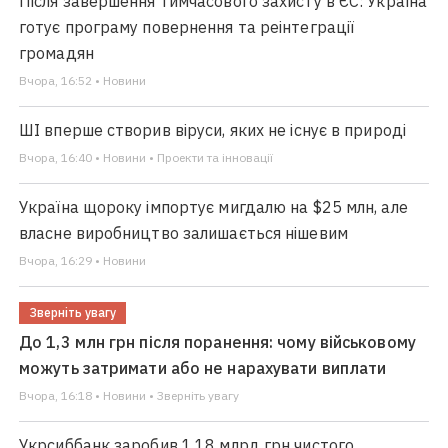
Після завершення тимчасового захисту в ЄС: Україна
готує програму повернення та реінтеграції
громадян
Вчора, 16:52 • Новини
ШІ вперше створив віруси, яких не існує в природі
Вчора, 16:40 • Новини • Проекти та інновації
Україна щороку імпортує мигдалю на $25 млн, але
власне виробництво залишається нішевим
Вчора, 16:29 • Новини
Зверніть увагу
До 1,3 млн грн після поранення: чому військовому
можуть затримати або не нарахувати виплати
Вчора, 16:18 • Новини • Зверніть увагу
Укрсиббанк заробив 1,18 млрд грн чистого