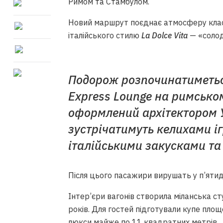
Римом та Стамбулом.
Новий маршрут поєднає атмосферу клас
італійського стилю
La Dolce Vita
— «солод
Подорож розпочинатиметься
Express Lounge на римськом
оформлений архітектором У
зустрічатимуть келихами і
італійськими закусками т
Після цього пасажири вирушать у п’ятид
Інтер’єри вагонів створила міланська ст
років. Для гостей підготували купе пло
люкси майже по 11 квадратних метрів.