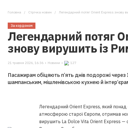
Головна
Стрічка новин
Легендарний потяг Orient Express знову в
За кордоном
Легендарний потяг Or
знову вирушить із Ри
21 травня 2026, 16:36
•
Новини
•
127
Пасажирам обіцяють п’ять днів подорожі через І
шампанським, мішленівською кухнею й інтер’єрам
Легендарний Orient Express, який понад
атмосферою старої Європи, отримав но
вирушить La Dolce Vita Orient Express 