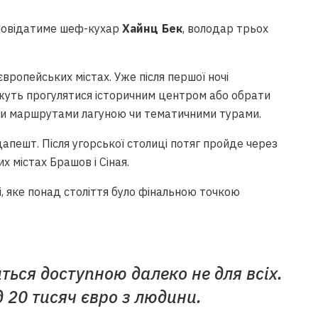
дповідатиме шеф-кухар
Хайнц Бек
, володар трьох
вропейських містах. Уже після першої ночі
жуть прогулятися історичним центром або обрати
ими маршрутами лагуною чи тематичними турами.
пешт. Після угорської столиці потяг пройде через
 містах Брашов і Сіная.
, яке понад століття було фінальною точкою
ться доступною далеко не для всіх.
д 20 тисяч євро з людини.