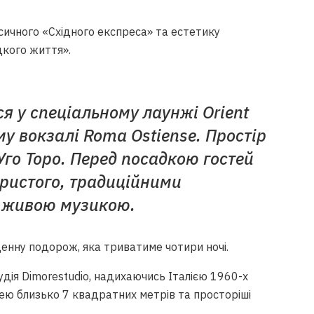
ичного «Східного експреса» та естетику
кого життя».
 у спеціальному лаунжі Orient
у вокзалі Roma Ostiense. Простір
го Торо. Перед посадкою гостей
гристого, традиційними
а живою музикою.
енну подорож, яка триватиме чотири ночі.
удія Dimorestudio, надихаючись Італією 1960-х
щею близько 7 квадратних метрів та просторіші