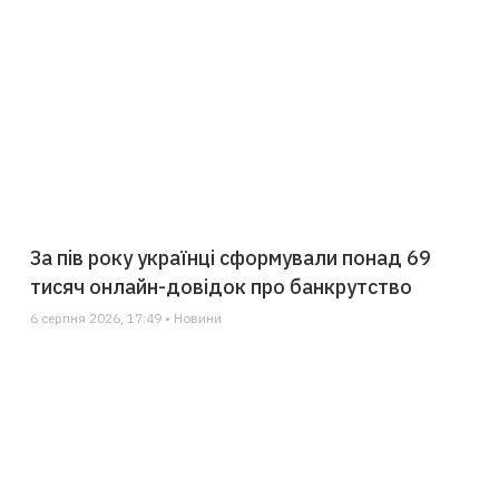
За пів року українці сформували понад 69
тисяч онлайн-довідок про банкрутство
6 серпня 2026, 17:49 • Новини