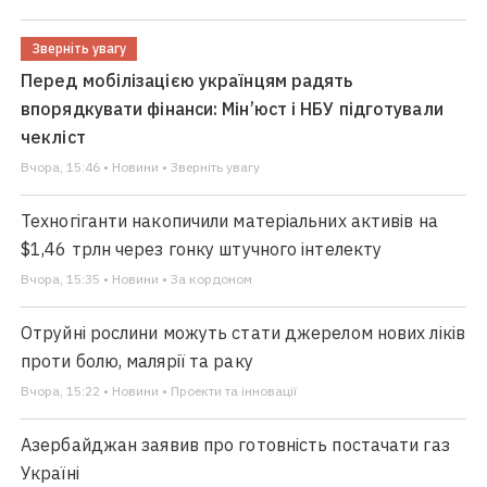
Зверніть увагу
Перед мобілізацією українцям радять
впорядкувати фінанси: Мін’юст і НБУ підготували
чекліст
Вчора, 15:46 • Новини • Зверніть увагу
Техногіганти накопичили матеріальних активів на
$1,46 трлн через гонку штучного інтелекту
Вчора, 15:35 • Новини • За кордоном
Отруйні рослини можуть стати джерелом нових ліків
проти болю, малярії та раку
Вчора, 15:22 • Новини • Проекти та інновації
Азербайджан заявив про готовність постачати газ
Україні