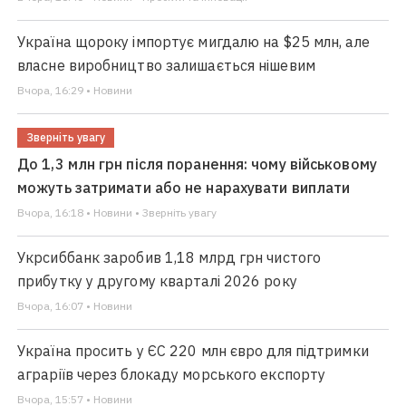
Україна щороку імпортує мигдалю на $25 млн, але
власне виробництво залишається нішевим
Вчора, 16:29 • Новини
Зверніть увагу
До 1,3 млн грн після поранення: чому військовому
можуть затримати або не нарахувати виплати
Вчора, 16:18 • Новини • Зверніть увагу
Укрсиббанк заробив 1,18 млрд грн чистого
прибутку у другому кварталі 2026 року
Вчора, 16:07 • Новини
Україна просить у ЄС 220 млн євро для підтримки
аграріїв через блокаду морського експорту
Вчора, 15:57 • Новини