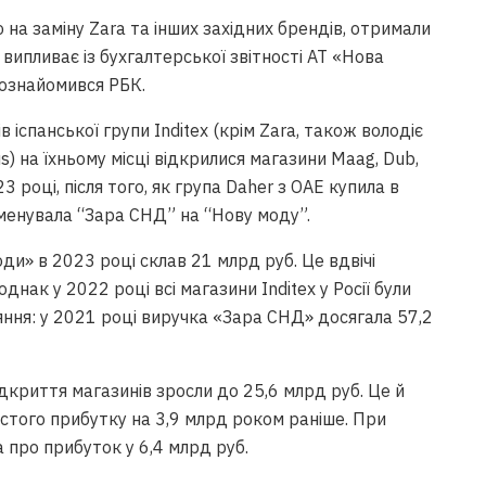
 на заміну Zara та інших західних брендів, отримали
 випливає із бухгалтерської звітності АТ «Нова
 ознайомився РБК.
в іспанської групи Inditex (крім Zara, також володіє
ius) на їхньому місці відкрилися магазини Maag, Dub,
3 році, після того, як група Daher з ОАЕ купила в
ейменувала “Зара СНД” на “Нову моду”.
ди» в 2023 році склав 21 млрд руб. Це вдвічі
днак у 2022 році всі магазини Inditex у Росії були
вняння: у 2021 році виручка «Зара СНД» досягала 57,2
дкриття магазинів зросли до 25,6 млрд руб. Це й
истого прибутку на 3,9 млрд роком раніше. При
 про прибуток у 6,4 млрд руб.