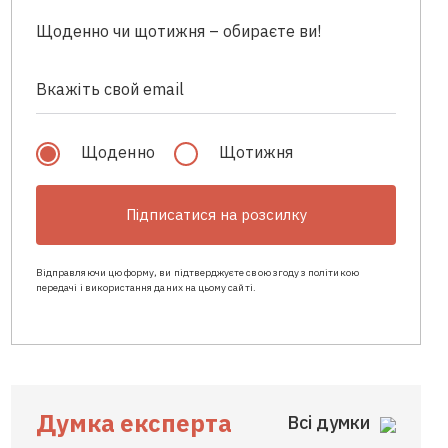
Щоденно чи щотижня – обираєте ви!
Щоденно
Щотижня
Підписатися на розсилку
Відправляючи цю форму, ви підтверджуєте свою згоду з політикою
передачі і використання даних на цьому сайті.
Думка експерта
Всі думки