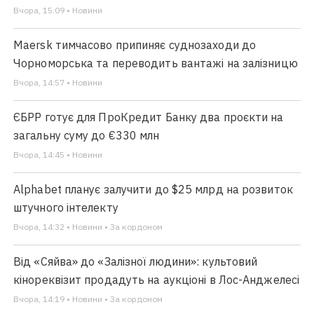
Вчора, 15:09 • Новини
Maersk тимчасово припиняє суднозаходи до
Чорноморська та переводить вантажі на залізницю
Вчора, 14:57 • Новини
ЄБРР готує для ПроКредит Банку два проєкти на
загальну суму до €330 млн
Вчора, 14:45 • Новини
Alphabet планує залучити до $25 млрд на розвиток
штучного інтелекту
Вчора, 14:32 • Новини • За кордоном
Від «Сяйва» до «Залізної людини»: культовий
кінореквізит продадуть на аукціоні в Лос-Анджелесі
Вчора, 14:19 • Новини • За кордоном