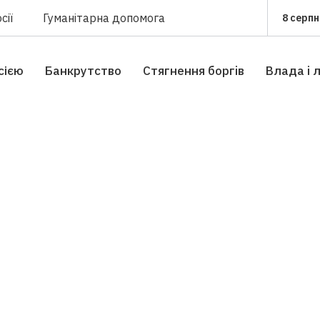
сії
Гуманітарна допомога
8 серпн
сією
Банкрутство
Стягнення боргiв
Влада i 