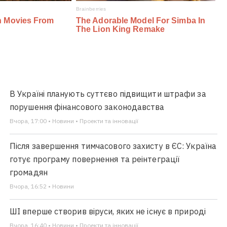
В Україні планують суттєво підвищити штрафи за
порушення фінансового законодавства
Вчора, 17:00 • Новини • Проекти та інновації
Після завершення тимчасового захисту в ЄС: Україна
готує програму повернення та реінтеграції
громадян
Вчора, 16:52 • Новини
ШІ вперше створив віруси, яких не існує в природі
Вчора, 16:40 • Новини • Проекти та інновації