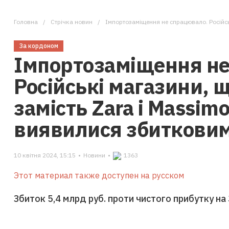
Головна
Стрічка новин
Імпортозаміщення не спрацювало. Російські магазини
За кордоном
Імпортозаміщення не
Російські магазини,
замість Zara і Massimo
виявилися збиткови
10 квітня 2024, 15:15
•
Новини
•
1363
Этот материал также доступен на русском
Збиток 5,4 млрд руб. проти чистого прибутку на