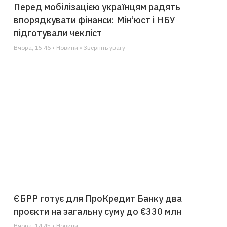
Перед мобілізацією українцям радять
впорядкувати фінанси: Мін’юст і НБУ
підготували чекліст
Вчора, 15:46 • Новини • Зверніть увагу
ЄБРР готує для ПроКредит Банку два
проєкти на загальну суму до €330 млн
Вчора, 14:45 • Новини