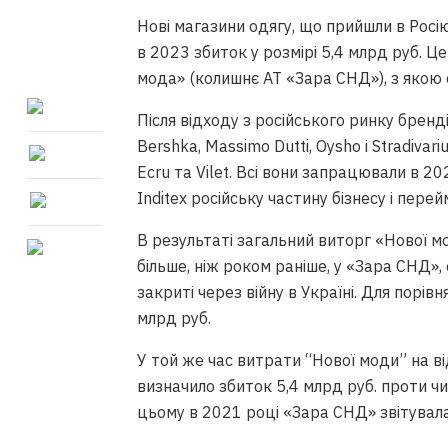
Нові магазини одягу, що прийшли в Росію
в 2023 збиток у розмірі 5,4 млрд руб. Це
мода» (колишнє АТ «Зара СНД»), з якою
Після відходу з російського ринку бренді
Bershka, Massimo Dutti, Oysho і Stradivar
Ecru та Vilet. Всі вони запрацювали в 202
Inditex російську частину бізнесу і пер
В результаті загальний виторг «Нової мо
більше, ніж роком раніше, у «Зара СНД», о
закриті через війну в Україні. Для порі
млрд руб.
У той же час витрати “Нової моди” на ві
визначило збиток 5,4 млрд руб. проти ч
цьому в 2021 році «Зара СНД» звітувала