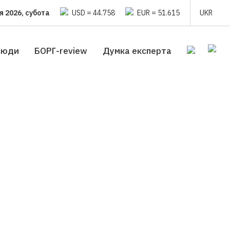
я 2026, субота
USD = 44.758
EUR = 51.615
UKR
люди
БОРГ-review
Думка експерта