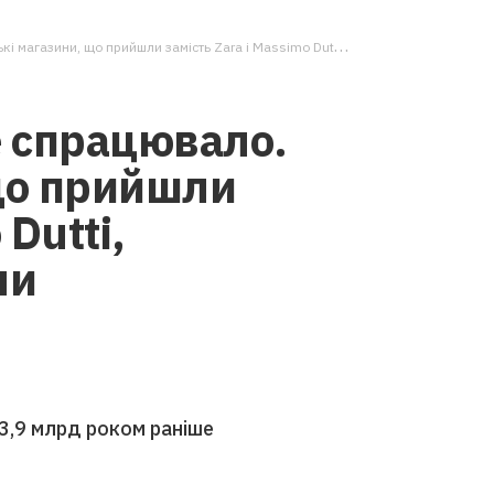
, що прийшли замість Zara і Massimo Dutti, виявилися збитковими
 спрацювало.
 що прийшли
 Dutti,
ми
 3,9 млрд роком раніше