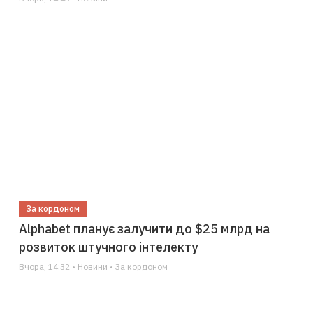
За кордоном
Alphabet планує залучити до $25 млрд на
розвиток штучного інтелекту
Вчора, 14:32 • Новини • За кордоном