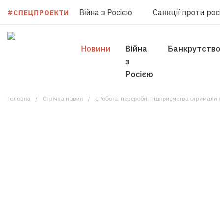
Війна з Росією
Санкції проти росі
#СПЕЦПРОЕКТИ
Новини
Війна
Банкрутств
з
Росією
Головна
Стрічка новин
єРобота: переробні підприємства отримали 