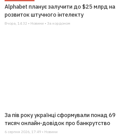
Alphabet планує залучити до $25 млрд на
розвиток штучного інтелекту
Вчора, 14:32 • Новини • За кордоном
За пів року українці сформували понад 69
тисяч онлайн-довідок про банкрутство
6 серпня 2026, 17:49 • Новини