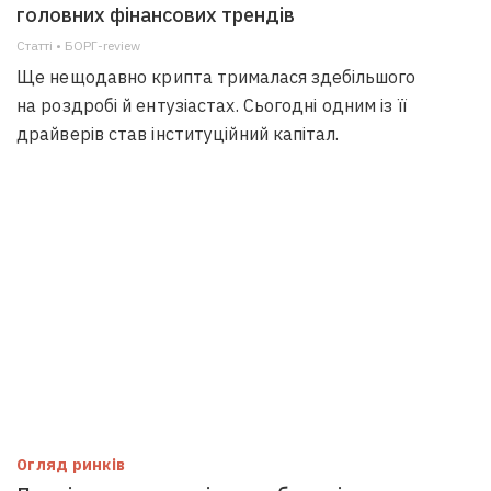
головних фінансових трендів
Статті • БОРГ-review
Ще нещодавно крипта трималася здебільшого
на роздробі й ентузіастах. Сьогодні одним із її
драйверів став інституційний капітал.
Огляд ринків