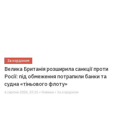
За кордоном
Велика Британія розширила санкції проти
Росії: під обмеження потрапили банки та
судна «тіньового флоту»
6 серпня 2026, 15:15 • Новини • За кордоном