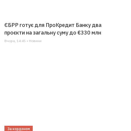
ЄБРР готує для ПроКредит Банку два
проєкти на загальну суму до €330 млн
Вчора, 14:45 • Новини
За кордоном