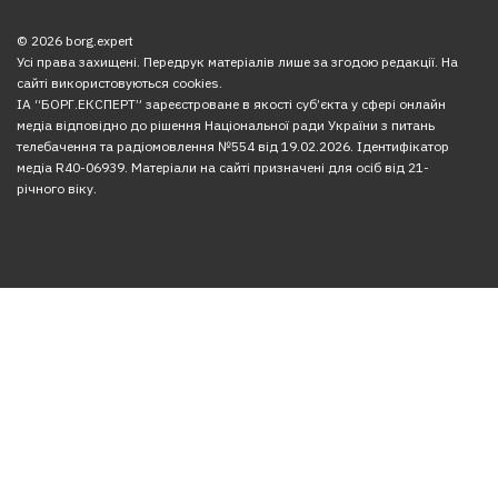
© 2026 borg.expert
Усі права захищені. Передрук матеріалів лише за згодою редакції. На
сайті використовуються cookies.
ІА “БОРГ.ЕКСПЕРТ” зареєстроване в якості суб’єкта у сфері онлайн
медіа відповідно до рішення Національної ради України з питань
телебачення та радіомовлення №554 від 19.02.2026. Ідентифікатор
медіа R40-06939. Матеріали на сайті призначені для осіб від 21-
річного віку.