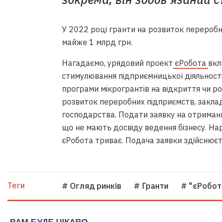
У 2022 році гранти на розвиток перероб
майже 1 млрд грн.
Нагадаємо, урядовий проект
єРобота
вкл
стимулювання підприємницької діяльності
програми мікрогрантів на відкриття чи ро
розвиток переробних підприємств, закла
господарства. Подати заявку на отримання
що не мають досвіду ведення бізнесу. На
єРобота триває. Подача заявки здійснюєт
Теги
# Огляд ринків
# Гранти
# "єРобот