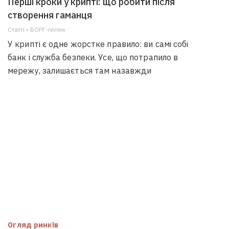
Перші кроки у крипті: що робити після
створення гаманця
Статті • БОРГ-review
У крипті є одне жорстке правило: ви самі собі
банк і служба безпеки. Усе, що потрапило в
мережу, залишається там назавжди
Огляд ринків