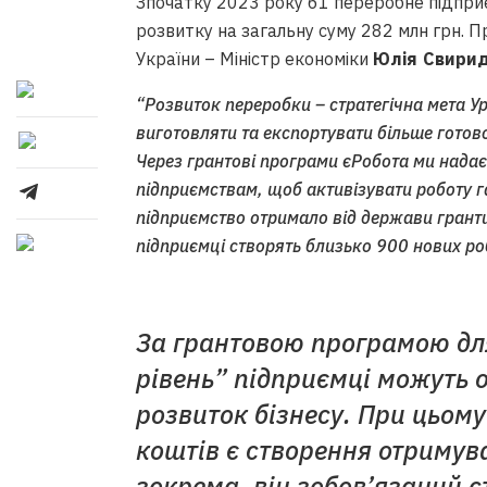
Зпочатку 2023 року 61 переробне підпри
розвитку на загальну суму 282 млн грн. 
України – Міністр економіки
Юлія Свири
“Розвиток переробки – стратегічна мета У
виготовляти та експортувати більше готово
Через грантові програми єРобота ми нада
підприємствам, щоб активізувати роботу г
підприємство отримало від держави гранти
підприємці створять близько 900 нових ро
За грантовою програмою дл
рівень” підприємці можуть о
розвиток бізнесу. При цьом
коштів є створення отримув
зокрема, він зобов’язаний с