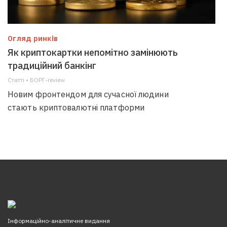
Огляд ринків
Як криптокартки непомітно замінюють
традиційний банкінг
Статті • БОРГ-review
Новим фронтендом для сучасної людини
стають криптовалютні платформи
Інформаційно-аналітичне видання