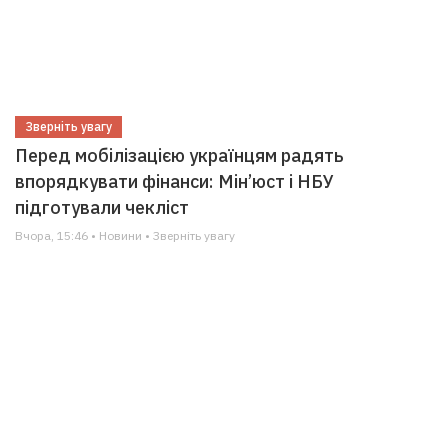
Зверніть увагу
Перед мобілізацією українцям радять
впорядкувати фінанси: Мін’юст і НБУ
підготували чекліст
Вчора, 15:46 • Новини • Зверніть увагу