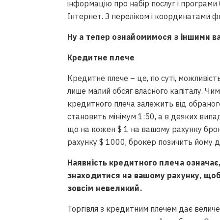
інформацію про набір послуг і програми 
Інтернет. З переліком і координатами 
Ну а тепер ознайомимося з іншими 
Кредитне плече
Кредитне плече – це, по суті, можливіс
лише малий обсяг власного капіталу. Чи
кредитного плеча залежить від обраного
становить мінімум 1:50, а в деяких випа
що на кожен $ 1 на вашому рахунку брок
рахунку $ 1000, брокер позичить йому дл
Наявність кредитного плеча означає
знаходитися на вашому рахунку, щоб
зовсім невеликий.
Торгівля з кредитним плечем дає величез