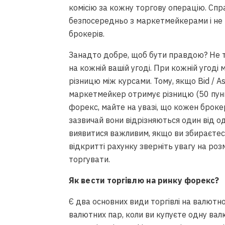
комісію за кожну торгову операцію. Спр
безпосередньо з маркетмейкерами і не 
брокерів.
Занадто добре, щоб бути правдою? Не 
на кожній вашій угоді. При кожній угод
різницю між курсами. Тому, якщо Bid / A
маркетмейкер отримує різницю (50 пунк
форекс, майте на увазі, що кожен брокер
зазвичай вони відрізняються один від од
виявитися важливим, якщо ви збираєтес
відкритті рахунку зверніть увагу на розм
торгувати.
Як вести торгівлю на ринку форекс?
Є два основних види торгівлі на валютн
валютних пар, коли ви купуєте одну валю