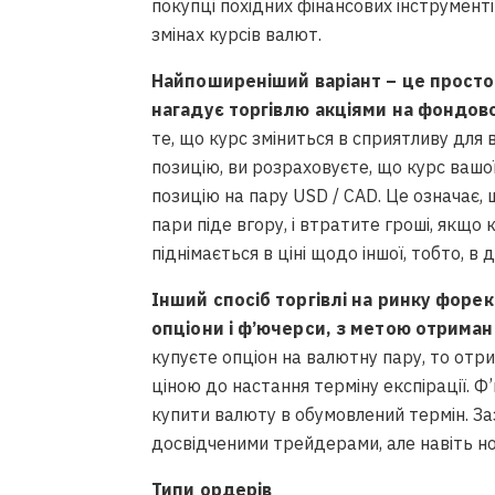
покупці похідних фінансових інструменті
змінах курсів валют.
Найпоширеніший варіант – це просто
нагадує торгівлю акціями на фондов
те, що курс зміниться в сприятливу для
позицію, ви розраховуєте, що курс вашо
позицію на пару USD / CAD. Це означає,
пари піде вгору, і втратите гроші, якщо
піднімається в ціні щодо іншої, тобто, в
Інший спосіб торгівлі на ринку форек
опціони і ф’ючерси, з метою отриман
купуєте опціон на валютну пару, то от
ціною до настання терміну експірації. Ф
купити валюту в обумовлений термін. За
досвідченими трейдерами, але навіть но
Типи ордерів