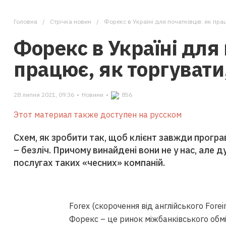
Головна
Стрічка новин
Форекс в Україні для початківців: як прац
Форекс в Україні для 
працює, як торгувати
28 липня 2021, 09:36
•
Новини
•
856
Этот материал также доступен на русском
Схем, як зробити так, щоб клієнт завжди програ
– безліч. Причому винайдені вони не у нас, але д
послугах таких «чесних» компаній.
Forex (скорочення від англійського Forei
Форекс – це ринок міжбанківського обмі