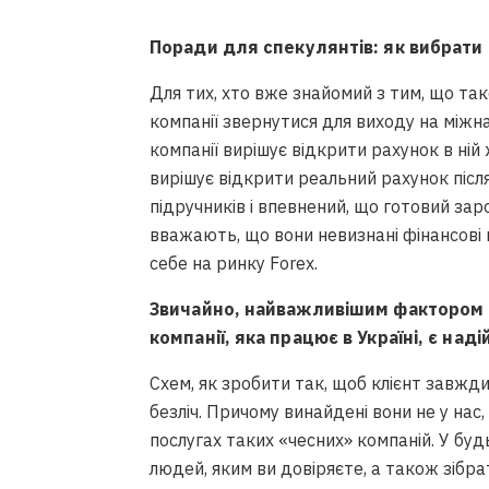
Поради для спекулянтів: як вибрати 
Для тих, хто вже знайомий з тим, що так
компанії звернутися для виходу на міжн
компанії вирішує відкрити рахунок в ній
вирішує відкрити реальний рахунок післ
підручників і впевнений, що готовий заро
вважають, що вони невизнані фінансові г
себе на ринку Forex.
Звичайно, найважливішим фактором д
компанії, яка працює в Україні, є наді
Схем, як зробити так, щоб клієнт завжди
безліч. Причому винайдені вони не у нас
послугах таких «чесних» компаній. У бу
людей, яким ви довіряєте, а також зібра