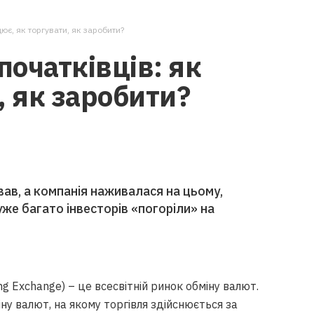
ює, як торгувати, як заробити?
початківців: як
, як заробити?
вав, а компанія наживалася на цьому,
уже багато інвесторів «погоріли» на
ng Exchange) – це всесвітній ринок обміну валют.
ну валют, на якому торгівля здійснюється за