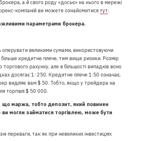
брокера, а й свого роду «досьє» на нього в мережі
форекс-компаній ви можете ознайомитися
тут
.
важливими параметрами брокера.
ть оперувати великими сумами, використовуючи
м більше кредитне плече, тим вище ризики. Розмір
 торгового рахунку, але в більшості випадків воно
дках досягає 1: 250. Кредитне плече 1:50 означає,
ер виділяє вам $ 50. Тобто, якщо у трейдера на
я торгівлі $ 50 000.
, що маржа, тобто депозит, який повинен
 ви могли займатися торгівлею, може бути
ні переваги, так як при невеликих інвестиціях