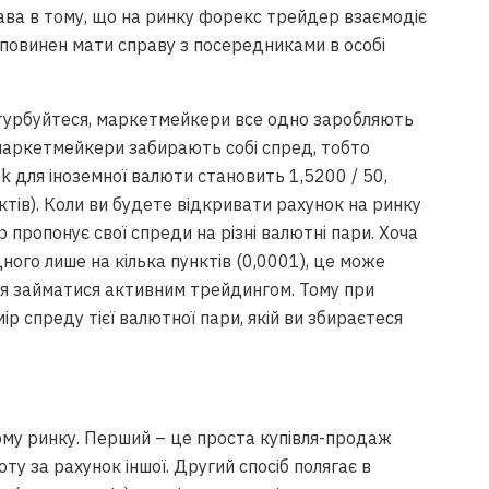
ава в тому, що на ринку форекс трейдер взаємодіє
повинен мати справу з посередниками в особі
турбуйтеся, маркетмейкери все одно заробляють
і маркетмейкери забирають собі спред, тобто
sk для іноземної валюти становить 1,5200 / 50,
тів). Коли ви будете відкривати рахунок на ринку
 пропонує свої спреди на різні валютні пари. Хоча
ного лише на кілька пунктів (0,0001), це може
я займатися активним трейдингом. Тому при
ір спреду тієї валютної пари, якій ви збираєтеся
ому ринку. Перший – це проста купівля-продаж
ту за рахунок іншої. Другий спосіб полягає в