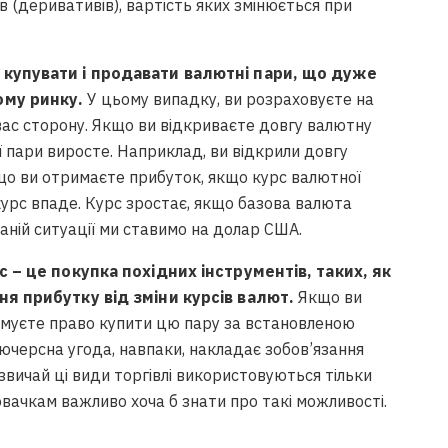
в (деривативів), вартість яких змінюється при
 купувати і продавати валютні пари, що дуже
ому ринку.
У цьому випадку, ви розраховуєте на
 вас сторону. Якщо ви відкриваєте довгу валютну
ї пари виросте. Наприклад, ви відкрили довгу
 що ви отримаєте прибуток, якщо курс валютної
 курс впаде. Курс зростає, якщо базова валюта
 даній ситуації ми ставимо на долар США.
с – це покупка похідних інструментів, таких, як
ня прибутку від зміни курсів валют.
Якщо ви
римуєте право купити цю пару за встановленою
’ючерсна угода, навпаки, накладає зобов’язання
звичай ці види торгівлі використовуються тільки
вачкам важливо хоча б знати про такі можливості.