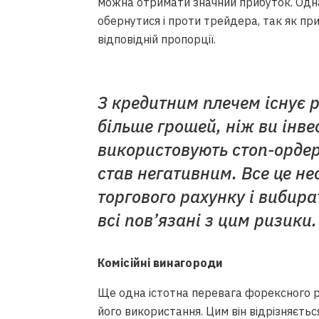
можна отримати значний прибуток. Одн
обернутися і проти трейдера, так як при
відповідній пропорції.
З кредитним плечем існує 
більше грошей, ніж ви інве
використовують стоп-ордер
став негативним. Все це не
торгового рахунку і вибир
всі пов’язані з цим ризики.
Комісійні винагороди
Ще одна істотна перевага форексного р
його використання. Цим він відрізняєть