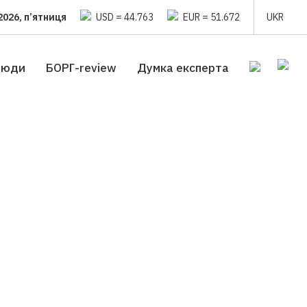
2026, п’ятниця
USD = 44.763
EUR = 51.672
UKR
люди
БОРГ-review
Думка експерта