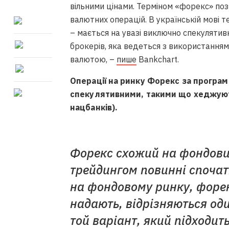
вільними цінами. Терміном «форекс» поз
валютних операцій. В українській мові т
– мається на увазі виключно спекулятив
брокерів, яка ведеться з використання
валютою, –
пише
Вankchart.
Операції на ринку Форекс за програ
спекулятивними, такими що хеджуют
нацбанків).
Форекс схожий на фондови
трейдингом повинні спочатк
на фондовому ринку, форекс
надають, відрізняються оди
той варіант, який підходит