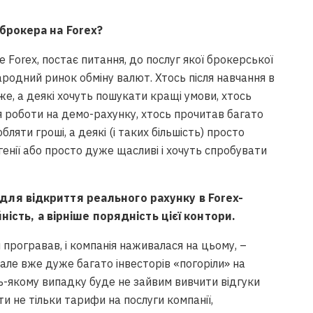
брокера на Forex?
е Forex, постає питання, до послуг якої брокерської
ародний ринок обміну валют. Хтось після навчання в
 же, а деякі хочуть пошукати кращі умови, хтось
я роботи на демо-рахунку, хтось прочитав багато
бляти гроші, а деякі (і таких більшість) просто
енії або просто дуже щасливі і хочуть спробувати
ля відкриття реального рахунку в Forex-
йність, а вірніше порядність цієї контори.
 програвав, і компанія наживалася на цьому, –
, але вже дуже багато інвесторів «погоріли» на
дь-якому випадку буде не зайвим вивчити відгуки
ти не тільки тарифи на послуги компанії,