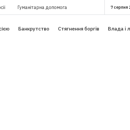
сії
Гуманітарна допомога
7 серпня 
сією
Банкрутство
Стягнення боргiв
Влада i 