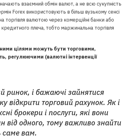
начають взаємний обмін валют, а не всю сукупність
ермін Forex використовують в більш вузькому сенсі
на торгівля валютою через комерційні банки або
м кредитного плеча, тобто маржинальна торгівля
мними цілями можуть бути торговими,
ь, регулюючими (валютні інтервенції
й ринок, і бажаючі зайнятися
у відкрити торговий рахунок. Як і
ні брокери і послуги, які вони
н від одного, тому важливо знайти
ь саме вам.