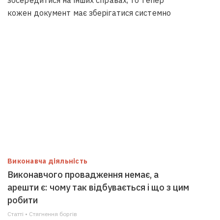
зосередитися на інших справах, то тепер
кожен документ має зберігатися системно
Виконавча діяльність
Виконавчого провадження немає, а
арешти є: чому так відбувається і що з цим
робити
Статті • Стягнення боргiв