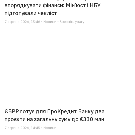
впорядкувати фінанси: Мін’юст і НБУ
підготували чекліст
7 серпня 2026, 15:46 • Новини • Зверніть увагу
ЄБРР готує для ПроКредит Банку два
проєкти на загальну суму до €330 млн
7 серпня 2026, 14:45 • Новини