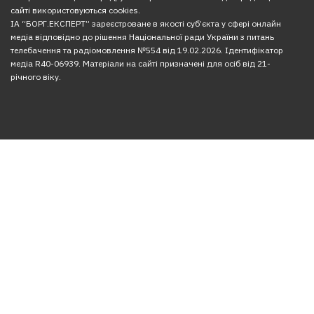
сайті використовуються cookies.
ІА “БОРГ.ЕКСПЕРТ” зареєстроване в якості суб’єкта у сфері онлайн
медіа відповідно до рішення Національної ради України з питань
телебачення та радіомовлення №554 від 19.02.2026. Ідентифікатор
медіа R40-06939. Матеріали на сайті призначені для осіб від 21-
річного віку.