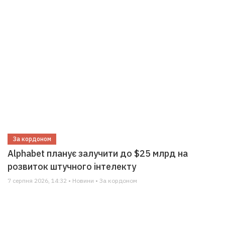
За кордоном
Alphabet планує залучити до $25 млрд на
розвиток штучного інтелекту
7 серпня 2026, 14:32 • Новини • За кордоном