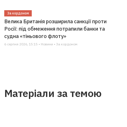
За кордоном
Велика Британія розширила санкції проти
Росії: під обмеження потрапили банки та
судна «тіньового флоту»
6 серпня 2026, 15:15 • Новини • За кордоном
Матеріали за темою