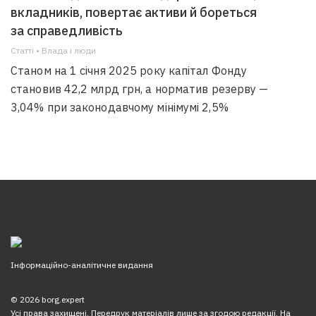
вкладників, повертає активи й бореться
за справедливість
Статті • Влада i люди
Станом на 1 січня 2025 року капітал Фонду
становив 42,2 млрд грн, а норматив резерву —
3,04% при законодавчому мінімумі 2,5%
Інформаційно-аналітичне видання
© 2026 borg.expert
Усі права захищені. Передрук матеріалів лише за згодою редакції. На