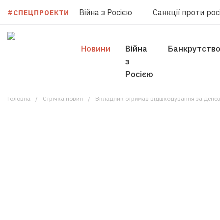
Війна з Росією
Санкції проти росі
#СПЕЦПРОЕКТИ
Новини
Війна
Банкрутств
з
Росією
Головна
Стрічка новин
Вкладник отримав відшкодування за депозитом 200 тис г