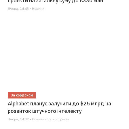
проєкти на загальну суму до €330 млн
Вчора, 14:45 • Новини
За кордоном
Alphabet планує залучити до $25 млрд на
розвиток штучного інтелекту
Вчора, 14:32 • Новини • За кордоном