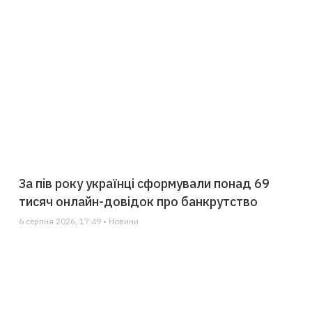
За пів року українці сформували понад 69
тисяч онлайн-довідок про банкрутство
6 серпня 2026, 17:49 • Новини