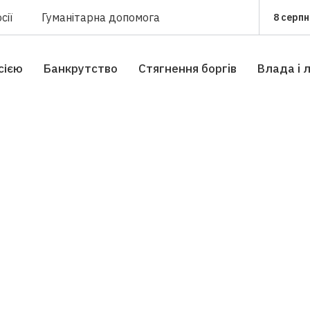
сії
Гуманітарна допомога
8 серпн
сією
Банкрутство
Стягнення боргiв
Влада i 