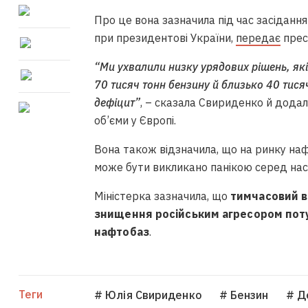
Про це вона зазначила під час засідання
при президентові України,
передає
прес
“Ми ухвалили низку урядових рішень, які
70 тисяч тонн бензину й близько 40 тис
дефіцит”
, – сказала Свириденко й додал
об’єми у Європі.
Вона також відзначила, що на ринку на
може бути викликано панікою серед нас
Міністерка зазначила, що
тимчасовий в
знищення російським агресором пот
нафтобаз
.
Теги
# Юлія Свириденко
# Бензин
# Д