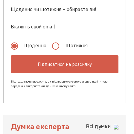
Щоденно чи щотижня – обираєте ви!
Щоденно
Щотижня
Підписатися на розсилку
Відправляючи цю форму, ви підтверджуєте свою згоду з політикою
передачі і використання даних на цьому сайті.
Думка експерта
Всі думки