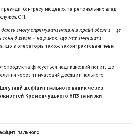
 президії Конгресу місцевих та регіональних влад
служба ОП.
 дають змогу спрямувати наявні в країні обсяги – це
яч тонн дизелю – на ринок, що має зменшити
а, що в операторів також законтрактовані певні
фтопродуктів фіксується надлишковий попит, що
елення через тимчасовий дефіцит пального.
ідчутний дефіцит пального виник через
ужностей Кременчуцького НПЗ та низки
ефіцит пального