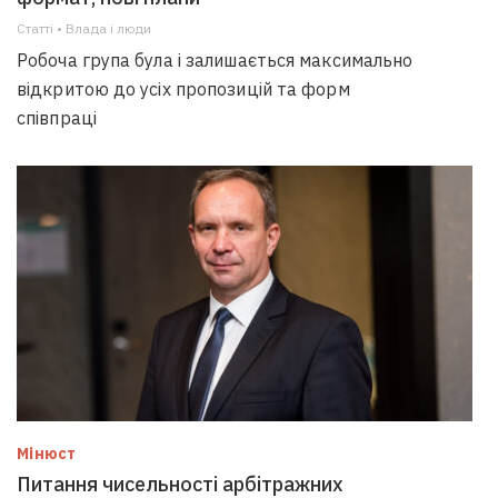
Статті • Влада i люди
Робоча група була і залишається максимально
відкритою до усіх пропозицій та форм
співпраці
Мінюст
Питання чисельності арбітражних