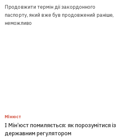
Продовжити термін дії закордонного
паспорту, який вже був продовжений раніше,
неможливо
Мінюст
І Мін’юст помиляється: як порозумітися із
державним регулятором