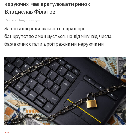
керуючих має врегулювати ринок, –
Владислав Філатов
Статті • Влада i люди
За останні роки кількість справ про
банкрутство зменшується, на відміну від числа
бажаючих стати арбітражними керуючими