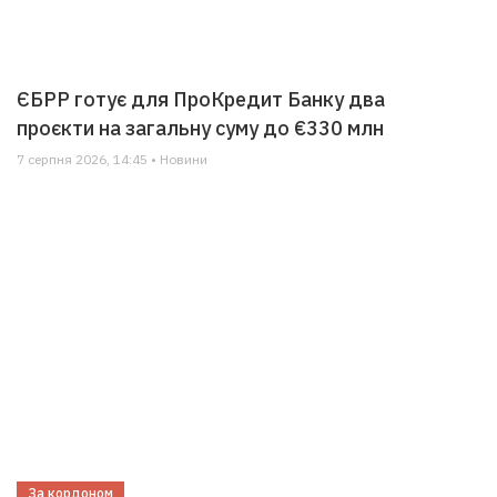
ЄБРР готує для ПроКредит Банку два
проєкти на загальну суму до €330 млн
7 серпня 2026, 14:45 • Новини
За кордоном