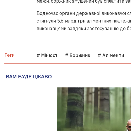
межи, боржник змушений був сплатити за
Водночас органи державної виконавчої сл
стягнули 5,6 млрд грн аліментних платежі
виконавцями завдяки застосуванню до б
Теги
# Мінюст
# Боржник
# Аліменти