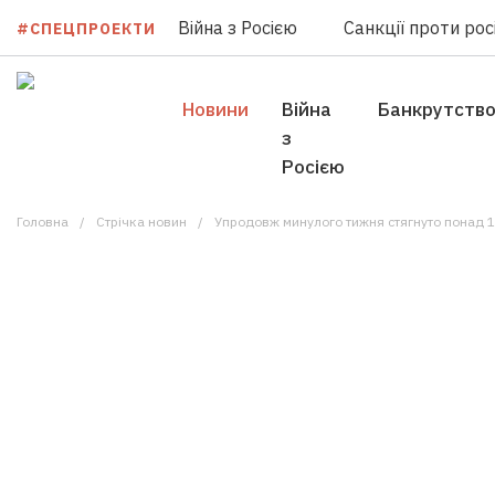
Війна з Росією
Санкції проти росі
#СПЕЦПРОЕКТИ
Новини
Війна
Банкрутств
з
Росією
Головна
Стрічка новин
Упродовж минулого тижня стягнуто понад 14