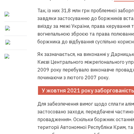
Так, із них 31,8 млн грн проблемної забо
завдяки застосуванню до боржників вста
виїзду за межі України, права керування
вогнепальною зброєю та права полювання
боржника до відбування суспільно корисни
Як зазначається, на виконанні у Дарницьк
Києві Центрального міжрегіонального управ
2009 року перебувало виконавче провадж
починаючи з лютого 2007 року.
У жовтня 2021 року заборгованість
Для забезпечення вимог щодо сплати алі
застосовано заходи, передбачені частино
провадження». Оскільки боржник останні
території Автономної Республіки Крим, та