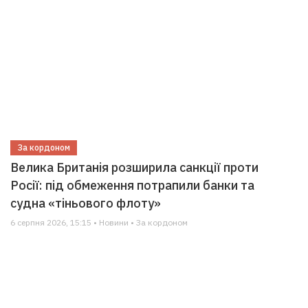
За кордоном
Велика Британія розширила санкції проти
Росії: під обмеження потрапили банки та
судна «тіньового флоту»
6 серпня 2026, 15:15 • Новини • За кордоном