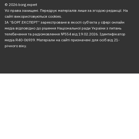
© 2026 borg.expert
Усі права захищені. Передрук матеріалів лише за згодою редакції. На
сайті використовуються cookies.
ІА “БОРГ.ЕКСПЕРТ” зареєстроване в якості суб’єкта у сфері онлайн
медіа відповідно до рішення Національної ради України з питань
телебачення та радіомовлення №554 від 19.02.2026. Ідентифікатор
медіа R40-06939. Матеріали на сайті призначені для осіб від 21-
річного віку.