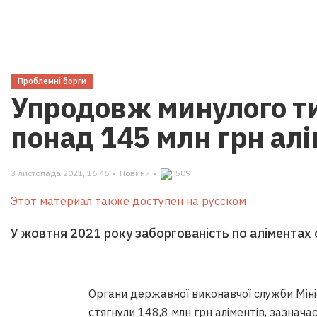
Проблемні борги
Упродовж минулого т
понад 145 млн грн алі
3 листопада 2021, 16:46
•
Новини
•
509
Этот материал также доступен на русском
У жовтня 2021 року заборгованість по аліментах 
Органи державної виконавчої служби Мін
стягнули 148,8 млн грн аліментів,
зазнача