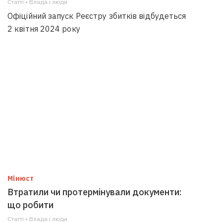
Статті • Влада i люди
Офіційний запуск Реєстру збитків відбудеться
2 квітня 2024 року
Мінюст
Втратили чи протермінували документи:
що робити
Статті • Влада i люди