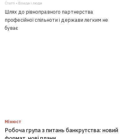
Статті • Влада i люди
Шлях до рівноправного партнерства
професійної спільноти і держави легким не
буває
Мінюст
Робоча група з питань банкрутства: новий
формат, нові плани