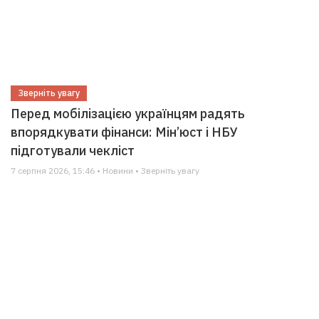
Зверніть увагу
Перед мобілізацією українцям радять
впорядкувати фінанси: Мін’юст і НБУ
підготували чекліст
7 серпня 2026, 15:46 • Новини • Зверніть увагу