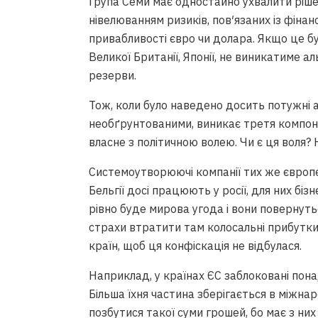
Група Семи має одностайно ухвалити ріше
нівелюванням ризиків, пов′язаних із фіна
привабливості євро чи долара. Якщо це б
Великої Британії, Японії, не виникатиме 
резерви.
Тож, коли було наведено досить потужні а
необґрунтованими, виникає третя компонен
НААКУ як єдина спільнота відбул
власне з політичною волею. Чи є ця воля? Н
відчув на собі, – Євгеній Лахнен
Системоутворюючі компанії тих же європе
Вiдео • НААКУ
Бельгії досі працюють у росії, для них бі
рівно буде мирова угода і вони повернутьс
страхи втратити там колосальні прибутки
країн, щоб ця конфіскація не відбулася.
Наприклад, у країнах ЄС заблоковані пон
Більша їхня частина зберігається в міжнар
позбутися такої суми грошей, бо має з ни