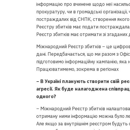
задоволення позову, – експерт
Вiдео • Судова практика
інформацію про вчинене щодо неї насильст
прокуратуру, чи в громадські організації,
постраждалих від СНПК, створення якого 
Реєстру збитків має подати постраждала
Реєстр збитків має отримати зі згаданих
Міжнародний Реєстр збитків – це цифро
дані. Передбачається, що ми разом з Офісо
підготовимо інформаційну кампанію, яка 
Працюватимемо, зокрема в регіонах
НААКУ як єдина спільнота відбул
відчув на собі, – Євгеній Лахнен
– В Україні планують створити свій ре
Вiдео • НААКУ
агресії. Як буде налагоджена співпра
одного?
– Міжнародний Реєстр збитків налаштова
отриману ними інформацію можна було лег
Але якщо за внутрішнім реєстром будуть с