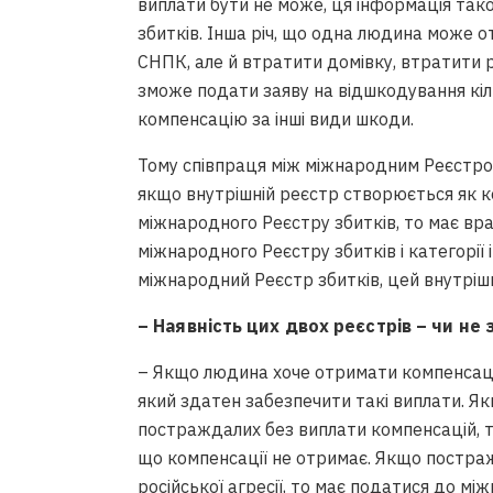
виплати бути не може, ця інформація та
збитків. Інша річ, що одна людина може 
СНПК, але й втратити домівку, втратити р
зможе подати заяву на відшкодування кіль
компенсацію за інші види шкоди.
Тому співпраця між міжнародним Реєстром
якщо внутрішній реєстр створюється як к
міжнародного Реєстру збитків, то має в
міжнародного Реєстру збитків і категорії 
міжнародний Реєстр збитків, цей внутріш
– Наявність цих двох реєстрів – чи не
– Якщо людина хоче отримати компенсаці
який здатен забезпечити такі виплати. Я
постраждалих без виплати компенсацій, т
що компенсації не отримає. Якщо постра
російської агресії, то має податися до мі