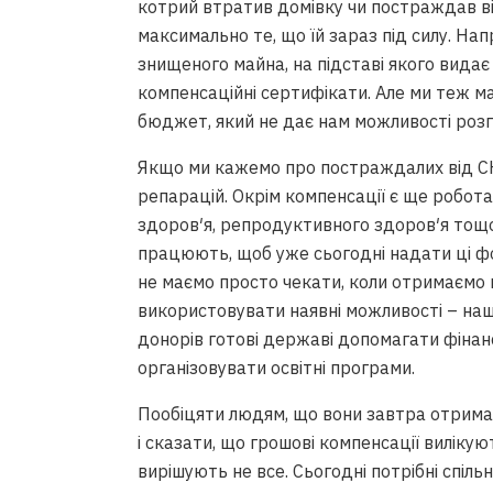
котрий втратив домівку чи постраждав 
максимально те, що їй зараз під силу. Н
знищеного майна, на підставі якого видає
компенсаційні сертифікати. Але ми теж ма
бюджет, який не дає нам можливості розг
Якщо ми кажемо про постраждалих від СН
репарацій. Окрім компенсації є ще робота
здоров′я, репродуктивного здоров′я тощо.
працюють, щоб уже сьогодні надати ці ф
не маємо просто чекати, коли отримаємо к
використовувати наявні можливості – нашо
донорів готові державі допомагати фінансо
організовувати освітні програми.
Пообіцяти людям, що вони завтра отримаю
і сказати, що грошові компенсації виліку
вирішують не все. Сьогодні потрібні спіль