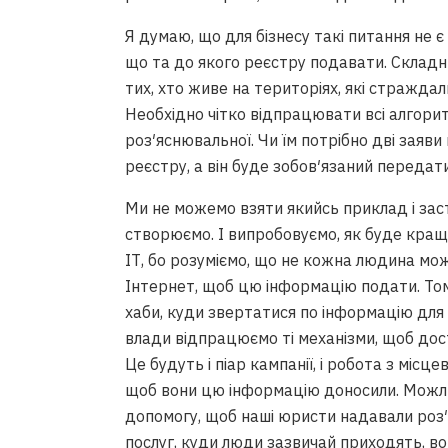
Я думаю, що для бізнесу такі питання не є
що та до якого реєстру подавати. Складн
тих, хто живе на територіях, які страждал
Необхідно чітко відпрацювати всі алгори
роз′яснювальної. Чи їм потрібно дві заяви
реєстру, а він буде зобов′язаний передати
Ми не можемо взяти якийсь приклад і заст
створюємо. І випробовуємо, як буде кращ
ІТ, бо розуміємо, що не кожна людина мо
Інтернет, щоб цю інформацію подати. Том
хаби, куди звертатися по інформацію для
влади відпрацюємо ті механізми, щоб дос
Це будуть і піар кампанії, і робота з міс
щоб вони цю інформацію доносили. Можл
допомогу, щоб наші юристи надавали роз
послуг, куди люди зазвичай приходять, 