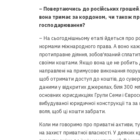
– Повертаючись до російських грошей.
вона тримає за кордоном, чи також про 
господарювання?
– На сьогоднішньому етапі йдеться про ро
нормами міжнародного права. А воно каж
протиправне діяння, зобов′язаний сплати
своїми коштами. Якщо вона це не робить д
направлені на примусове виконання поруш
щоб отримати доступ до коштів, до сувере
даними у відкритих джерелах, біля 300 мл
основних юрисдикціях Групи Семи і Євро
вибудуваної юридичної конструкції та за
воля, щоб ці кошти забрати.
Коли ми говоримо про приватні активи, ту
на захист приватної власності. У деяких к