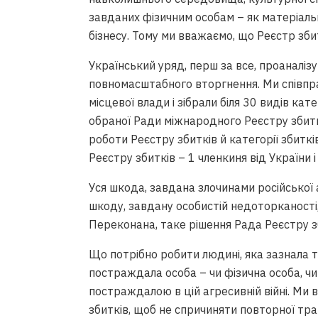
завданих фізичним особам – як матеріальни
бізнесу. Тому ми вважаємо, що Реєстр збит
Український уряд, перш за все, проаналізув
повномасштабного вторгнення. Ми співпр
Борг-review. Розмова з Андрієм 
місцевої влади і зібрали біля 30 видів ка
обраної Ради міжнародного Реєстру збит
Вiдео • НААКУ
роботи Реєстру збитків й категорії збиткі
Реєстру збитків – 1 членкиня від України 
Уся шкода, завдана злочинами російської 
шкоду, завдану особистій недоторканості,
Переконана, таке рішення Рада Реєстру з
Що потрібно робити людині, яка зазнала 
постраждала особа – чи фізична особа, чи
Позовна давність для стягнення
постраждалою в цій агресивній війні. Ми
предмет іпотеки може бути під
збитків, щоб не спричиняти повторної тра