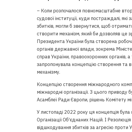
– Коли розпочалося повномасштабне вторгн
судової інституції, куди постраждалі, які 
збитків, могли б звернутися, щоб отримат
створити механізм, який би дозволяв це з
Президента України була створена робоча
органів державної влади, зокрема Мініст
справ України, правоохоронних органів, а
запропонувала концепцію створення та 
механізму.
Концепцію створення міжнародного компе
міжнародні організації. З цього приводу 
Асамблеї Ради Європи, рішень Комітету мі
У листопаді 2022 року ця концепція бул
Організації Об′єднаних Націй. І Резолюц
відшкодування збитків за агресію проти 