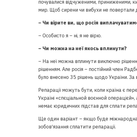
почувалися відчуженими, приниженими, кин
мир. Щоб сирени чи вибухи не повертали 
– Чи вірите ви, що росія виплачуватиме
– Особисто я – ні, я не вірю.
– Чи можна на неї якось вплинути?
– На неї можна вплинути виключно рішенн
рішенням. Але росія – постійний член Радб
було внесено 35 рішень щодо України. За 
Репарації можуть бути, коли країна є пере
Україні «спєціальной воєнной операцієй»,
немає юридичних підстав для сплати репа
Ще один варіант – якщо буде міжнародна у
зобов′язання сплатити репарації.