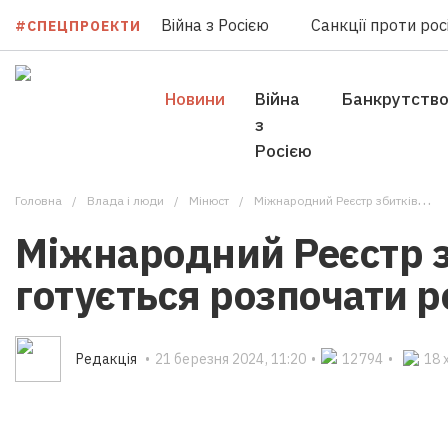
Війна з Росією
Санкції проти росі
#СПЕЦПРОЕКТИ
Новини
Війна
Банкрутств
з
Росією
Головна
Влада i люди
Мінюст
Міжнародний Реєстр збитків готується розпочати роботу
Міжнародний Реєстр з
готується розпочати р
Редакцiя
•
21 березня 2024, 11:20
•
12794
•
18 