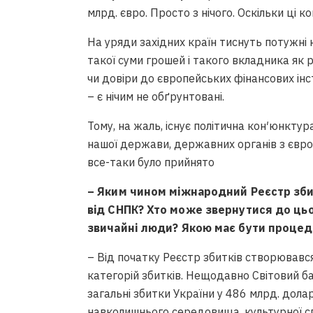
млрд. євро. Просто з нічого. Оскільки ці 
Треба повністю відійти від радя
системи побудови СРО, – Сергій
На уряди західних країн тиснуть потужні 
такої суми грошей і такого вкладника як р
Вiдео • НААКУ
чи довіри до європейських фінансових інс
– є нічим не обґрунтовані.
Тому, на жаль, існує політична кон′юнктур
нашої держави, державних органів з євро
все-таки було прийнято
– Яким чином міжнародний Реєстр зби
від СНПК? Хто може звернутися до цьо
Борг-review. Розмова з Андрієм
звичайні люди? Якою має бути процед
Вiдео • НААКУ
– Від початку Реєстр збитків створювавс
категорій збитків. Нещодавно Світовий б
загальні збитки України у 486 млрд. дола
навколишнього середовища, культурної с