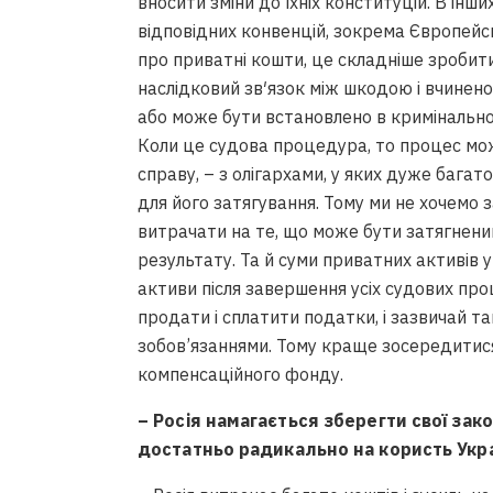
вносити зміни до їхніх конституцій. В інш
відповідних конвенцій, зокрема Європейсь
про приватні кошти, це складніше зробити
наслідковий зв′язок між шкодою і вчинен
або може бути встановлено в кримінально
Коли це судова процедура, то процес мож
справу, – з олігархами, у яких дуже бага
для його затягування. Тому ми не хочемо з
витрачати на те, що може бути затягненим
результату. Та й суми приватних активів у
активи після завершення усіх судових пр
продати і сплатити податки, і зазвичай 
зобов’язаннями. Тому краще зосередитися
компенсаційного фонду.
– Росія намагається зберегти свої зак
достатньо радикально на користь Укр