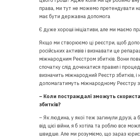
цього гроші? Адже коли ми це робимо вн
права, ми тут не можемо претендувати на
має бути державна допомога
Є дуже хороші ініціативи, але ми маємо пр
Якщо ми створюємо ці реєстри, щоб допо
російських активів і визнавати це репара
міжнародним Реєстром збитків. Вони пов
спочатку слід дочекатися правил і процеду
визначить міжнародний Реєстр збитків, і н
допомагатимуть міжнародному Реєстру з
– Коли постраждалі зможуть скорист
збитків?
– Як людина, у якої теж загинули друзі, а 
від цієї війни, я б хотіла та роблю все м
швидше. Але ми розуміємо, що зараз юри