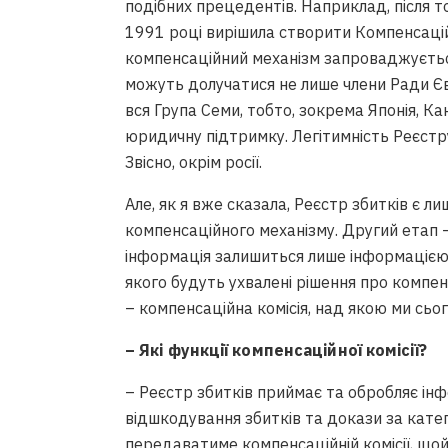
подібних прецедентів. Наприклад, після т
1991 році вирішила створити Компенсацій
компенсаційний механізм запроваджується 
можуть долучатися не лише члени Ради Єв
вся Група Семи, тобто, зокрема Японія, К
юридичну підтримку. Легітимність Реєстру
Звісно, окрім росії.
Але, як я вже сказала, Реєстр збитків є
компенсаційного механізму. Другий етап –
інформація залишиться лише інформацією,
якого будуть ухвалені рішення про компен
– компенсаційна комісія, над якою ми сьо
– Які функції компенсаційної комісії?
– Реєстр збитків приймає та обробляє ін
відшкодування збитків та докази за катег
передаватиме компенсаційній комісії, щой