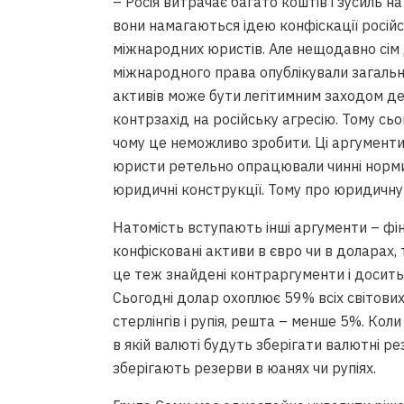
– Росія витрачає багато коштів і зусиль н
вони намагаються ідею конфіскації росій
міжнародних юристів. Але нещодавно сім
міжнародного права опублікували загальну
активів може бути легітимним заходом де
контрзахід на російську агресію. Тому сь
чому це неможливо зробити. Ці аргументи 
юристи ретельно опрацювали чинні норми
юридичні конструкції. Тому про юридичну
Натомість вступають інші аргументи – фі
конфісковані активи в євро чи в доларах, 
це теж знайдені контраргументи і досить 
Сьогодні долар охоплює 59% всіх світових 
Позовна давність для стягнення
стерлінгів і рупія, решта – менше 5%. Кол
предмет іпотеки може бути під
в якій валюті будуть зберігати валютні рез
задоволення позову, – експерт
Вiдео • Судова практика
зберігають резерви в юанях чи рупіях.