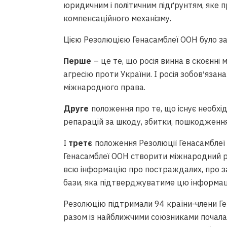
юридичним і політичним підґрунтям, яке 
компенсаційного механізму.
Цією Резолюцією Генасамблеї ООН було за
Перше
– це те, що росія винна в скоєнні 
агресію проти України. І росія зобов′язан
міжнародного права.
Друге
положення про те, що існує необхід
репарацій за шкоду, збитки, пошкодження,
І
третє
положення Резолюції Генасамбле
Генасамблеї ООН створити міжнародний ре
всю інформацію про постраждалих, про з
бази, яка підтверджуватиме цю інформац
Резолюцію підтримали 94 країни-члени Ге
разом із найближчими союзниками почал