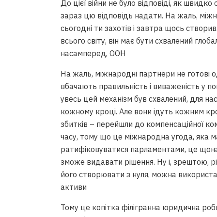
До цієї війни не було відповіді, як швидк
зараз цю відповідь надати. На жаль, мі
сьогодні ти захотів і завтра щось створив
всього світу, він має бути схвалений глоб
насамперед, ООН
На жаль, міжнародні партнери не готові 
вбачають правильність і виваженість у по
увесь цей механізм був схвалений, для на
кожному кроці. Але вони ідуть кожним кр
збитків – перейшли до компенсаційної ком
часу, тому що це міжнародна угода, яка м
ратифіковуватися парламентами, це щонай
зможе видавати рішення. Ну і, зрештою, 
його створювати з нуля, можна використа
активи
Тому це копітка філігранна юридична роб