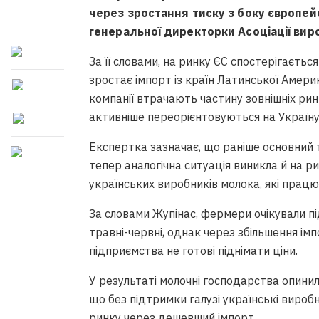
через зростання тиску з боку європей
генеральної директорки Асоціації ви
За її словами, на ринку ЄС спостерігаєть
зростає імпорт із країн Латинської Амери
компанії втрачають частину зовнішніх рин
активніше переорієнтовуються на Україну
Експертка зазначає, що раніше основний 
тепер аналогічна ситуація виникла й на р
українських виробників молока, які працю
За словами Жупінас, фермери очікували п
травні-червні, однак через збільшення імп
підприємства не готові піднімати ціни.
У результаті молочні господарства опин
що без підтримки галузі українські виро
ринку через дешевший імпорт.