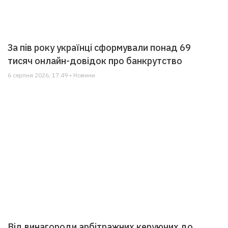
За пів року українці сформували понад 69
тисяч онлайн-довідок про банкрутство
6 серпня 2026, 17:49 • Новини
Від винагороди арбітражних керуючих до