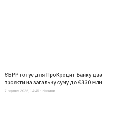
ЄБРР готує для ПроКредит Банку два
проєкти на загальну суму до €330 млн
7 серпня 2026, 14:45 • Новини