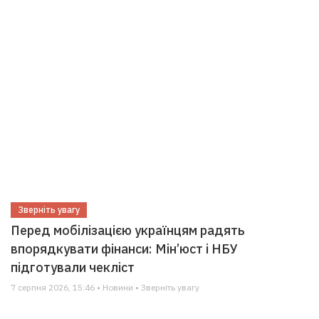
Зверніть увагу
Перед мобілізацією українцям радять
впорядкувати фінанси: Мін’юст і НБУ
підготували чекліст
7 серпня 2026, 15:46 • Новини • Зверніть увагу