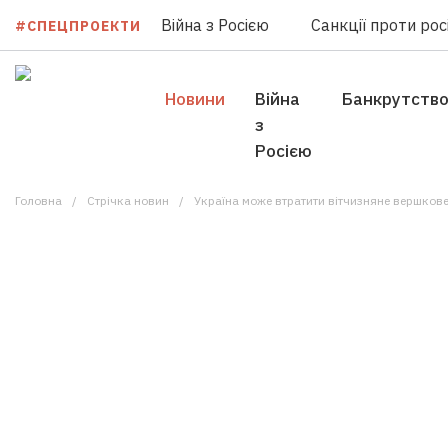
Війна з Росією
Санкції проти росі
#СПЕЦПРОЕКТИ
Новини
Війна
Банкрутств
з
Росією
Головна
Стрічка новин
Україна може втратити вітчизняне вершков