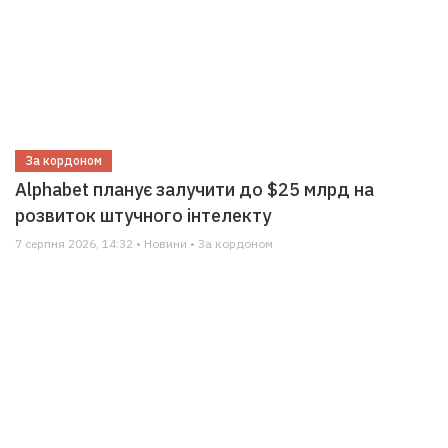
За кордоном
Alphabet планує залучити до $25 млрд на
розвиток штучного інтелекту
7 серпня 2026, 14:32 • Новини • За кордоном