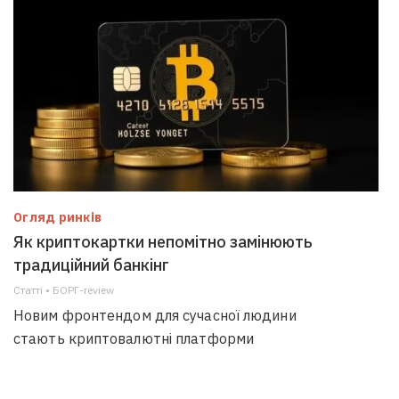
Огляд ринків
Як криптокартки непомітно замінюють
традиційний банкінг
Статті • БОРГ-review
Новим фронтендом для сучасної людини
стають криптовалютні платформи