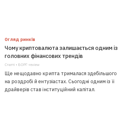
Огляд ринків
Чому криптовалюта залишається одним із
головних фінансових трендів
Статті • БОРГ-review
Ще нещодавно крипта трималася здебільшого
на роздробі й ентузіастах. Сьогодні одним із її
драйверів став інституційний капітал.