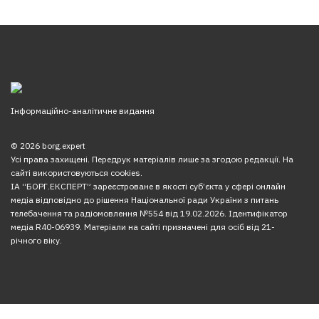
Інформаційно-аналітичне видання
© 2026 borg.expert
Усі права захищені. Передрук матеріалів лише за згодою редакції. На
сайті використовуються cookies.
ІА “БОРГ.ЕКСПЕРТ” зареєстроване в якості суб’єкта у сфері онлайн
медіа відповідно до рішення Національної ради України з питань
телебачення та радіомовлення №554 від 19.02.2026. Ідентифікатор
медіа R40-06939. Матеріали на сайті призначені для осіб від 21-
річного віку.