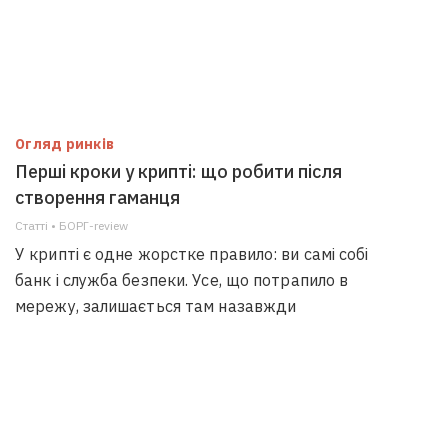
Огляд ринків
Перші кроки у крипті: що робити після
створення гаманця
Статті • БОРГ-review
У крипті є одне жорстке правило: ви самі собі
банк і служба безпеки. Усе, що потрапило в
мережу, залишається там назавжди