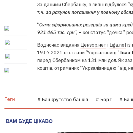
За даними Сбербанку, в липні відбулося “
с
т.ч. за рахунок погашення у повному обсяз
“
Сума сформованих резервів за цими кред
921 465 тис. грн
“, – констатує “дочка” р
Водночас видання
Цензор.нет
і
Liga.net
із
19.07.2021 в.о. глави “Укрзалізниці”
Іван
перед Сбербанком на 131 млн дол. Як заз
коштів, отриманих “Укрзалізницею” від н
Теги
# Банкрутство банків
# Борг
# Бан