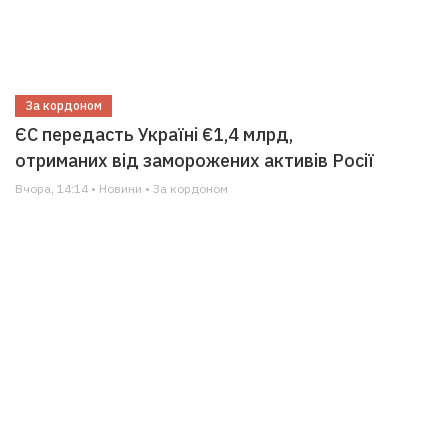
За кордоном
ЄС передасть Україні €1,4 млрд,
отриманих від заморожених активів Росії
Вчора, 14:14 • Новини • За кордоном