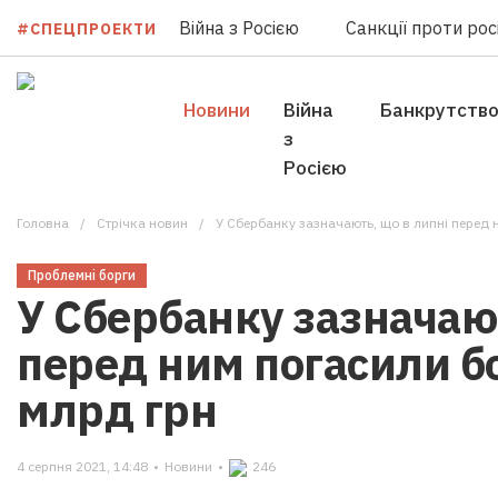
Війна з Росією
Санкції проти росі
#СПЕЦПРОЕКТИ
Новини
Війна
Банкрутств
з
Росією
Головна
Стрічка новин
У Сбербанку зазначають, що в липні перед 
Проблемні борги
У Сбербанку зазначают
перед ним погасили бо
млрд грн
4 серпня 2021, 14:48
•
Новини
•
246