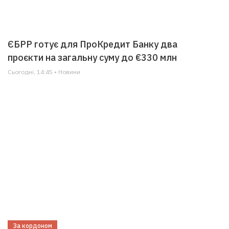
ЄБРР готує для ПроКредит Банку два
проєкти на загальну суму до €330 млн
Сьогодні, 14:45 • Новини
За кордоном