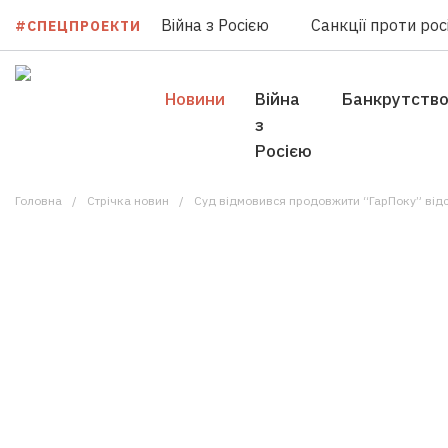
Війна з Росією
Санкції проти росі
#СПЕЦПРОЕКТИ
Новини
Війна
Банкрутств
з
Росією
Головна
Стрічка новин
Суд відмовився продовжити “ГарПоку” відс