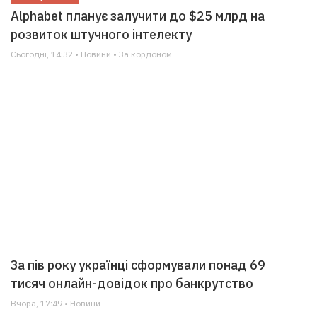
Alphabet планує залучити до $25 млрд на
розвиток штучного інтелекту
Сьогодні, 14:32 • Новини • За кордоном
За пів року українці сформували понад 69
тисяч онлайн-довідок про банкрутство
Вчора, 17:49 • Новини