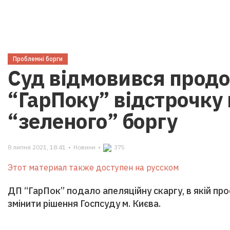
Проблемні борги
Суд відмовився прод
“ГарПоку” відстрочку 
“зеленого” боргу
8 липня 2021, 18:41
•
Новини
•
375
Этот материал также доступен на русском
ДП “ГарПок” подало апеляційну скаргу, в якій пр
змінити рішення Госпсуду м. Києва.