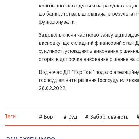
коштів, що знаходяться на рахунках відп
до банкрутства відповідача, в результаті
функціонувати.
Задовольняючи частково заяву відповідача
висновку, що складний фінансовий стан Д
сукупності ускладнять виконання рішення,
сторін, відстрочив виконання рішення на с
Водночас ДП “ГарПок” подало апеляційну с
госпсуд змінити рішення Госпсуду м. Києва
28.02.2022.
Теги
# Борг
# Суд
# Заборгованість
#