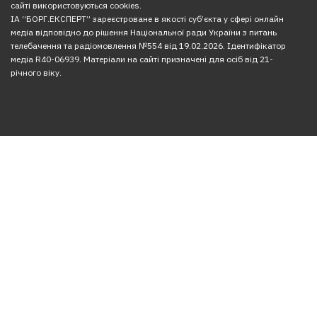
сайті використовуються cookies.
ІА “БОРГ.ЕКСПЕРТ” зареєстроване в якості суб’єкта у сфері онлайн
медіа відповідно до рішення Національної ради України з питань
телебачення та радіомовлення №554 від 19.02.2026. Ідентифікатор
медіа R40-06939. Матеріали на сайті призначені для осіб від 21-
річного віку.