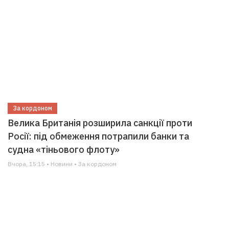
За кордоном
Велика Британія розширила санкції проти
Росії: під обмеження потрапили банки та
судна «тіньового флоту»
Вчора, 15:15 • Новини • За кордоном