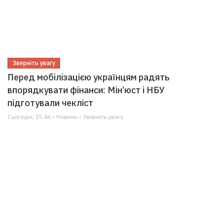
Зверніть увагу
Перед мобілізацією українцям радять
впорядкувати фінанси: Мін’юст і НБУ
підготували чекліст
Сьогодні, 15:46 • Новини • Зверніть увагу