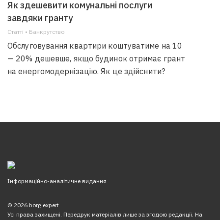
Як здешевити комунальні послуги
завдяки гранту
Статті • Банкрутство
Обслуговування квартири коштуватиме на 10
— 20% дешевше, якщо будинок отримає грант
на енергомодернізацію. Як це здійснити?
Інформаційно-аналітичне видання
© 2026 borg.expert
Усі права захищені. Передрук матеріалів лише за згодою редакції. На