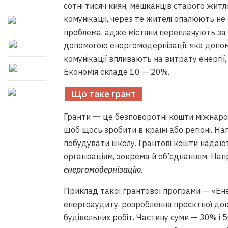
сотні тисяч киян, мешканців старого житл
комунікації, через те жителі опалюють не 
проблема, адже містяни переплачують за к
допомогою енергомодернізації, яка допом
комунікації впливають на витрату енергії, 
Економія складе 10 — 20%.
Що таке грант
Гранти 一 це безповоротні кошти міжнародни
щоб щось зробити в країні або регіоні. Н
побудувати школу. Грантові кошти надаю
організаціям, зокрема й об’єднанням. На
енергомодернізацію
.
Приклад такої грантової програми — «Ене
енергоаудиту, розроблення проєктної доку
будівельних робіт. Частину суми — 30% і