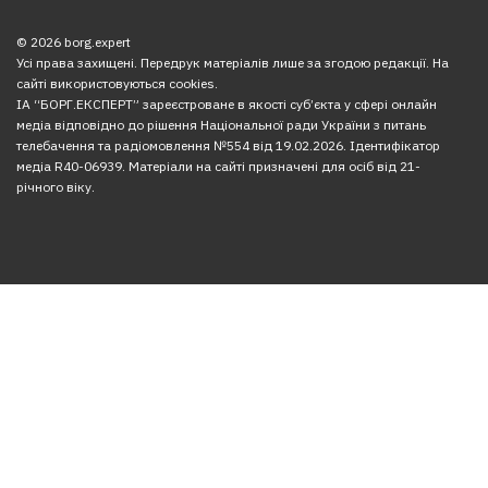
© 2026 borg.expert
Усі права захищені. Передрук матеріалів лише за згодою редакції. На
сайті використовуються cookies.
ІА “БОРГ.ЕКСПЕРТ” зареєстроване в якості суб’єкта у сфері онлайн
медіа відповідно до рішення Національної ради України з питань
телебачення та радіомовлення №554 від 19.02.2026. Ідентифікатор
медіа R40-06939. Матеріали на сайті призначені для осіб від 21-
річного віку.