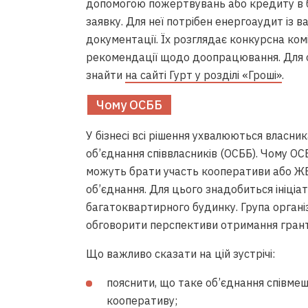
допомогою пожертвувань або кредиту в б
заявку. Для неї потрібен енергоаудит із в
документації. Їх розглядає конкурсна комі
рекомендації щодо доопрацювання. Для об
знайти
на сайті Гурт у розділі «Гроші»
.
Чому ОСББ
У бізнесі всі рішення ухвалюються власни
об’єднання співвласників (ОСББ). Чому ОС
можуть брати участь кооперативи або ЖЕ
об’єднання. Для цього знадобиться ініці
багатоквартирного будинку. Група організ
обговорити перспективи отримання грант
Що важливо сказати на цій зустрічі:
пояснити, що таке об’єднання співме
кооперативу;