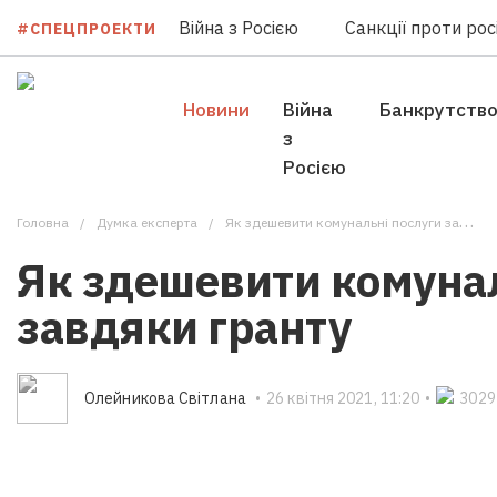
Війна з Росією
Санкції проти росі
#СПЕЦПРОЕКТИ
Новини
Війна
Банкрутств
з
Росією
Головна
Думка експерта
Як здешевити комунальні послуги завдяки гранту
Як здешевити комунал
завдяки гранту
Олейникова Світлана
•
26 квітня 2021, 11:20
•
3029