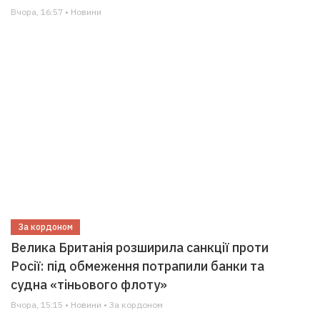
Вчора, 16:57 • Новини
За кордоном
Велика Британія розширила санкції проти
Росії: під обмеження потрапили банки та
судна «тіньового флоту»
Вчора, 15:15 • Новини • За кордоном