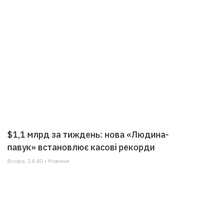
$1,1 млрд за тиждень: нова «Людина-
павук» встановлює касові рекорди
Вчора, 14:40 • Новини