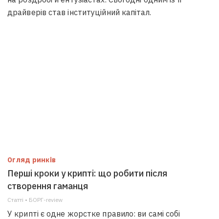
драйверів став інституційний капітал.
Огляд ринків
Перші кроки у крипті: що робити після
створення гаманця
Статті • БОРГ-review
У крипті є одне жорстке правило: ви самі собі