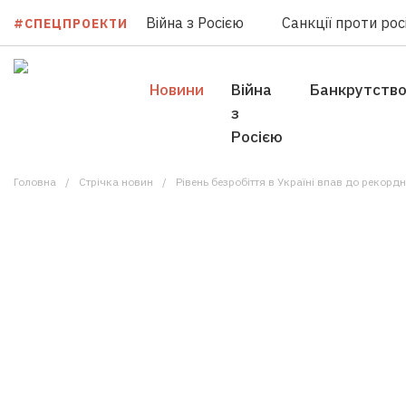
Війна з Росією
Санкції проти росі
#СПЕЦПРОЕКТИ
Новини
Війна
Банкрутств
з
Росією
Головна
Стрічка новин
Рівень безробіття в Україні впав до рекордн