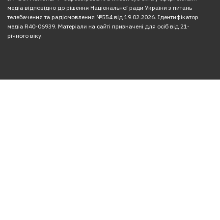
медіа відповідно до рішення Національної ради України з питань
телебачення та радіомовлення №554 від 19.02.2026. Ідентифікатор
медіа R40-06939. Матеріали на сайті призначені для осіб від 21-
річного віку.