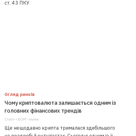
ст. 43 ПКУ
Огляд ринків
Чому криптовалюта залишається одним із
головних фінансових трендів
Статті • БОРГ-review
Ще нещодавно крипта трималася здебільшого
на роздробі й ентузіастах. Сьогодні одним із її