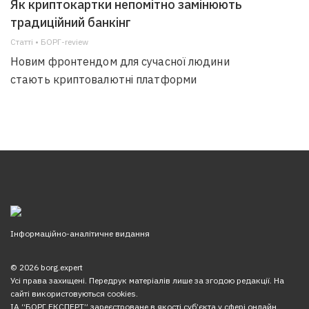
Як криптокартки непомітно замінюють
традиційний банкінг
Статті • БОРГ-review
Новим фронтендом для сучасної людини
стають криптовалютні платформи
Інформаційно-аналітичне видання
© 2026 borg.expert
Усі права захищені. Передрук матеріалів лише за згодою редакції. На
сайті використовуються cookies.
ІА “БОРГ.ЕКСПЕРТ” зареєстроване в якості суб’єкта у сфері онлайн