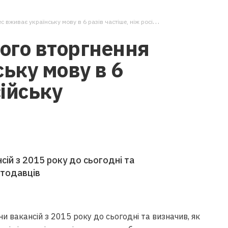
живає українську мову в 6 разів частіше, ніж російську
ого вторгнення
ську мову в 6
сійську
сій з 2015 року до сьогодні та
отодавців
и вакансій з 2015 року до сьогодні та визначив, як