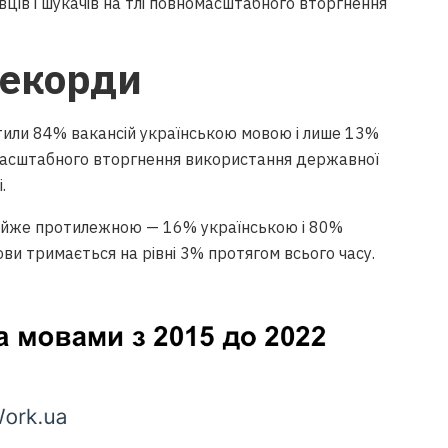
ців і шукачів на тлі повномасштабного вторгнення
рекорди
тили 84% вакансій українською мовою і лише 13%
масштабного вторгнення використання державної
.
 майже протилежною — 16% українською і 80%
ови тримається на рівні 3% протягом всього часу.