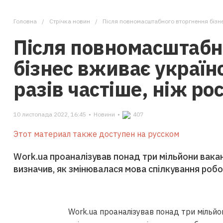
Головна
Стрічка новин
Після повномасштабного вторгнення бізнес в
Після повномасштабн
бізнес вживає україн
разів частіше, ніж ро
10 листопада 2022, 16:45
•
Новини
•
407
Этот материал также доступен на русском
Work.ua проаналізував понад три мільйони вакан
визначив, як змінювалася мова спілкування роб
Work.ua проаналізував понад три мільйон