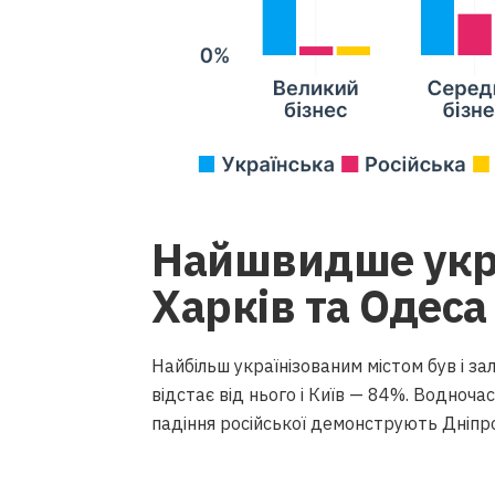
Найшвидше укра
Харків та Одеса
Найбільш українізованим містом був і з
відстає від нього і Київ — 84%. Водноча
падіння російської демонструють Дніпро