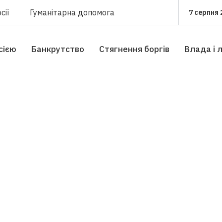
сії
Гуманітарна допомога
7 серпня 
сією
Банкрутство
Стягнення боргiв
Влада i 