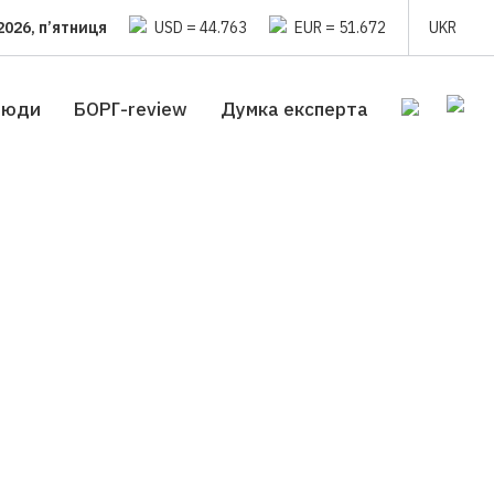
2026, п’ятниця
USD = 44.763
EUR = 51.672
UKR
люди
БОРГ-review
Думка експерта