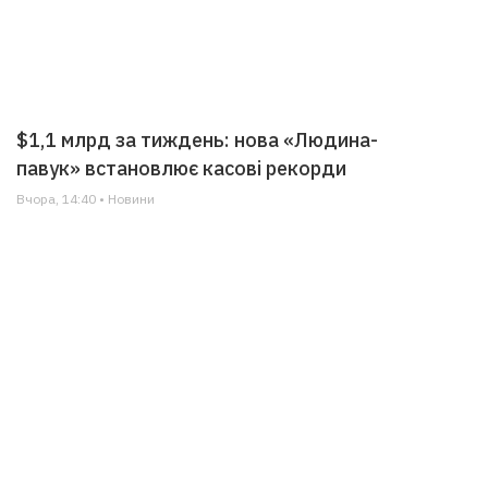
$1,1 млрд за тиждень: нова «Людина-
павук» встановлює касові рекорди
Вчора, 14:40 • Новини