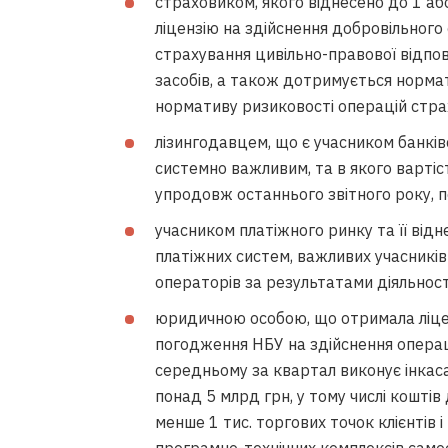
страховиком, якого віднесено до 1 або
ліцензію на здійснення добровільного
страхування цивільно-правової відпо
засобів, а також дотримується норма
нормативу ризиковості операцій стра
лізингодавцем, що є учасником банківс
системно важливим, та в якого вартіс
упродовж останнього звітного року, 
учасником платіжного ринку та її ві
платіжних систем, важливих учасників
операторів за результатами діяльност
юридичною особою, що отримала ліцен
погодження НБУ на здійснення операці
середньому за квартал виконує інкаса
понад 5 млрд грн, у тому числі коштів
менше 1 тис. торгових точок клієнтів 