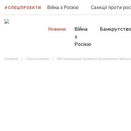
Війна з Росією
Санкції проти росі
#СПЕЦПРОЕКТИ
Новини
Війна
Банкрутств
з
Росією
Головна
Стрічка новин
НБУ затвердив правила бронювання військ