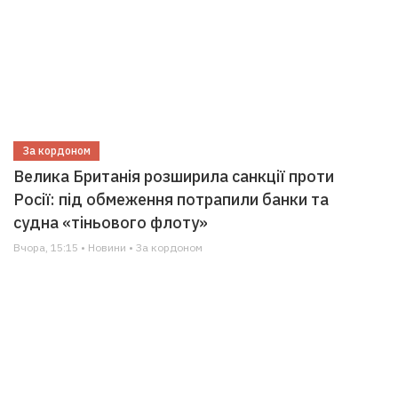
За кордоном
Велика Британія розширила санкції проти
Росії: під обмеження потрапили банки та
судна «тіньового флоту»
Вчора, 15:15 • Новини • За кордоном