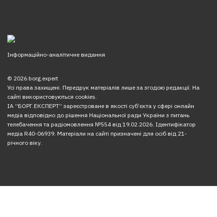
Інформаційно-аналітичне видання
© 2026 borg.expert
Усі права захищені. Передрук матеріалів лише за згодою редакції. На
сайті використовуються cookies.
ІА “БОРГ.ЕКСПЕРТ” зареєстроване в якості суб’єкта у сфері онлайн
медіа відповідно до рішення Національної ради України з питань
телебачення та радіомовлення №554 від 19.02.2026. Ідентифікатор
медіа R40-06939. Матеріали на сайті призначені для осіб від 21-
річного віку.