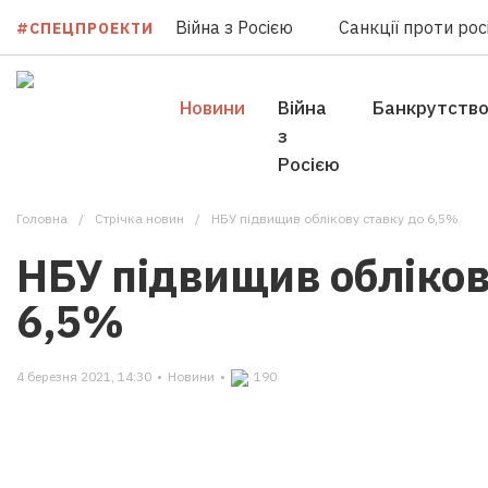
Війна з Росією
Санкції проти росі
#СПЕЦПРОЕКТИ
Новини
Війна
Банкрутств
з
Росією
Головна
Стрічка новин
НБУ підвищив облікову ставку до 6,5%
НБУ підвищив обліков
6,5%
4 березня 2021, 14:30
•
Новини
•
190