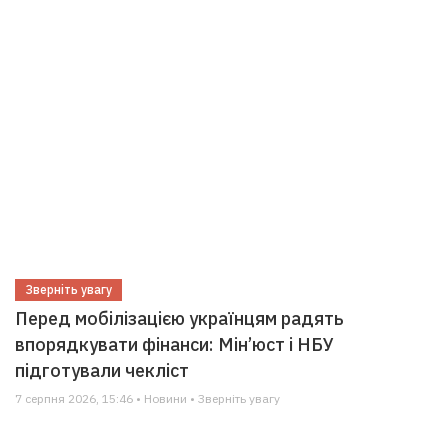
Зверніть увагу
Перед мобілізацією українцям радять
впорядкувати фінанси: Мін’юст і НБУ
підготували чекліст
7 серпня 2026, 15:46 • Новини • Зверніть увагу