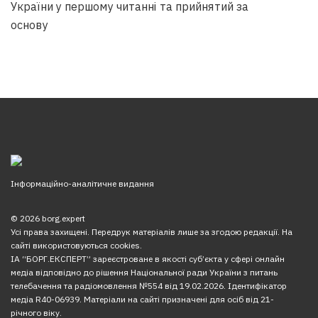
України у першому читанні та прийнятий за
основу
Інформаційно-аналітичне видання
© 2026 borg.expert
Усі права захищені. Передрук матеріалів лише за згодою редакції. На
сайті використовуються cookies.
ІА “БОРГ.ЕКСПЕРТ” зареєстроване в якості суб’єкта у сфері онлайн
медіа відповідно до рішення Національної ради України з питань
телебачення та радіомовлення №554 від 19.02.2026. Ідентифікатор
медіа R40-06939. Матеріали на сайті призначені для осіб від 21-
річного віку.