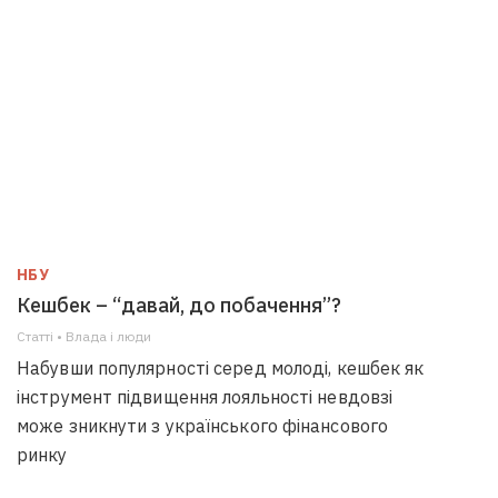
НБУ
Кешбек – “давай, до побачення”?
Статті • Влада i люди
Набувши популярності серед молоді, кешбек як
інструмент підвищення лояльності невдовзі
може зникнути з українського фінансового
ринку