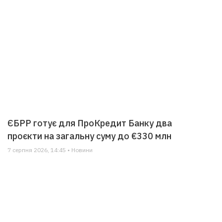
ЄБРР готує для ПроКредит Банку два
проєкти на загальну суму до €330 млн
7 серпня 2026, 14:45 • Новини