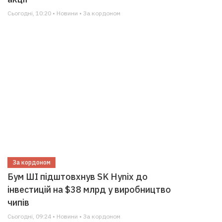
Сьогодні, 10:20 • Новини • За кордоном
За кордоном
Бум ШІ підштовхнув SK Hynix до
інвестицій на $38 млрд у виробництво
чипів
Сьогодні, 09:24 • Новини • За кордоном