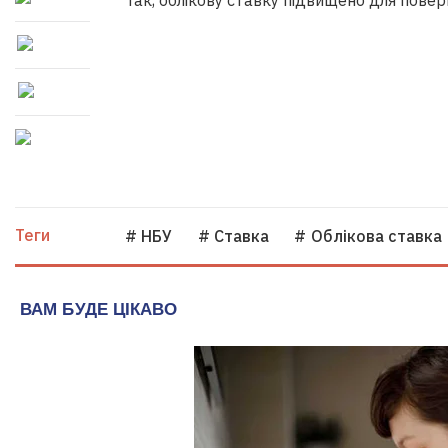
Так, облікову ставку підвищено для поверн
Теги
# НБУ
# Ставка
# Облікова ставка