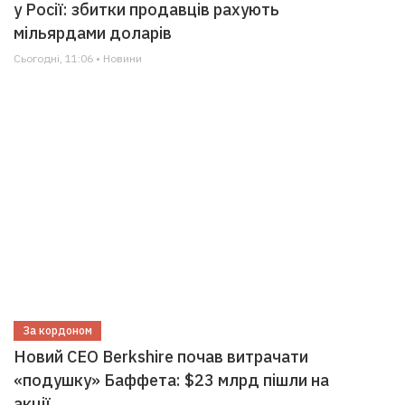
у Росії: збитки продавців рахують
мільярдами доларів
Сьогодні, 11:06 • Новини
За кордоном
Новий CEO Berkshire почав витрачати
«подушку» Баффета: $23 млрд пішли на
акції