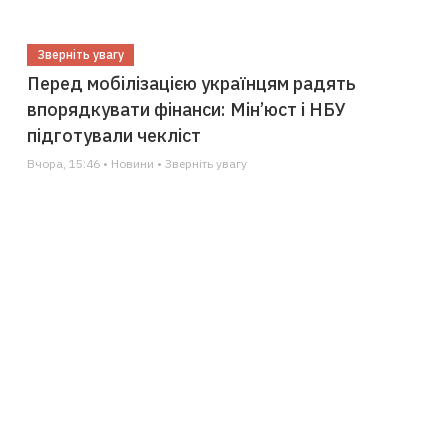
Зверніть увагу
Перед мобілізацією українцям радять
впорядкувати фінанси: Мін’юст і НБУ
підготували чекліст
Вчора, 15:46 • Новини • Зверніть увагу