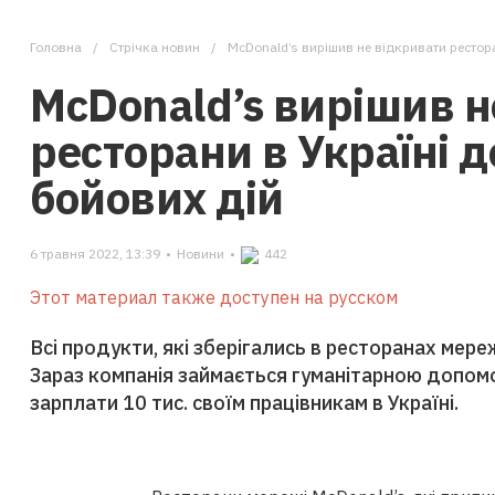
Головна
Стрічка новин
McDonald’s вирішив не відкривати рестор
McDonald’s вирішив н
ресторани в Україні 
бойових дій
6 травня 2022, 13:39
•
Новини
•
442
Этот материал также доступен на русском
Всі продукти, які зберігались в ресторанах мере
Зараз компанія займається гуманітарною допо
зарплати 10 тис. своїм працівникам в Україні.