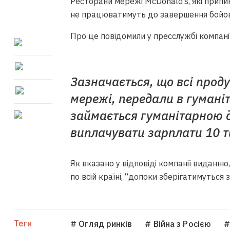
Ресторани мережі McDonald’s, які припин
не працюватимуть до завершення бойов
Про це повідомили у пресслужбі компані
Зазначається, що всі проду
мережі, передали в гумані
займається гуманітарною 
виплачувати зарплати 10 ти
Як вказано у відповіді компанії виданн
по всій країні, “допоки зберігатимуться 
Теги
# Огляд ринків
# Війна з Росією
#