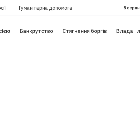
сії
Гуманітарна допомога
8 серпн
сією
Банкрутство
Стягнення боргiв
Влада i 