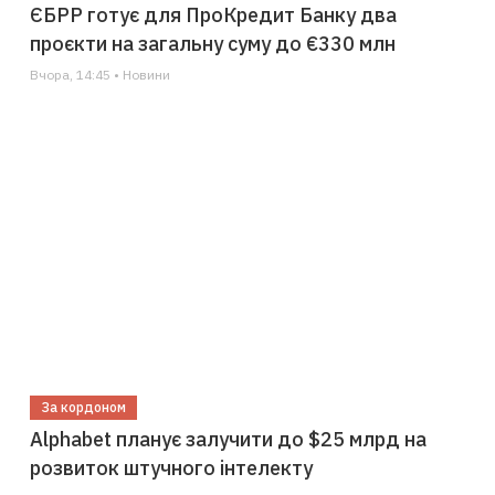
ЄБРР готує для ПроКредит Банку два
проєкти на загальну суму до €330 млн
Вчора, 14:45 • Новини
За кордоном
Alphabet планує залучити до $25 млрд на
розвиток штучного інтелекту