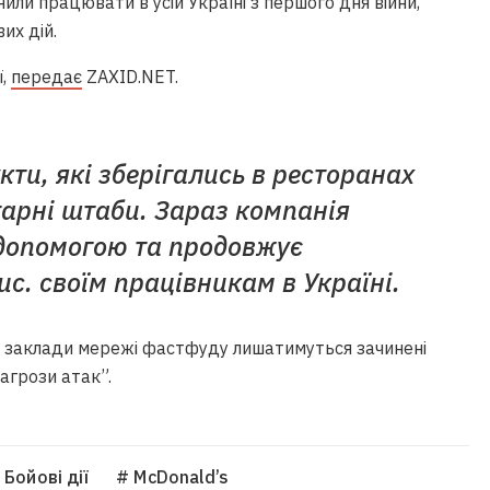
или працювати в усій Україні з першого дня війни,
их дій.
ї,
передає
ZAXID.NET.
кти, які зберігались в ресторанах
тарні штаби. Зараз компанія
допомогою та продовжує
с. своїм працівникам в Україні.
ю, заклади мережі фастфуду лишатимуться зачинені
загрози атак”.
 Бойові дії
# McDonald’s