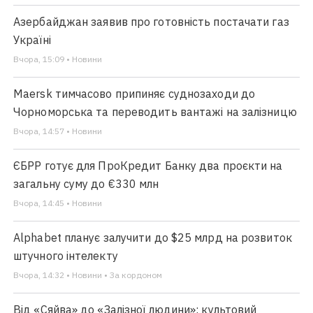
Азербайджан заявив про готовність постачати газ
Україні
Вчора, 15:09 • Новини
Maersk тимчасово припиняє суднозаходи до
Чорноморська та переводить вантажі на залізницю
Вчора, 14:57 • Новини
ЄБРР готує для ПроКредит Банку два проєкти на
загальну суму до €330 млн
Вчора, 14:45 • Новини
Alphabet планує залучити до $25 млрд на розвиток
штучного інтелекту
Вчора, 14:32 • Новини • За кордоном
Від «Сяйва» до «Залізної людини»: культовий