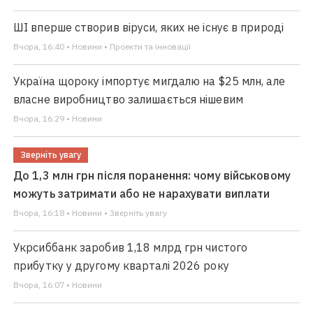
ШІ вперше створив віруси, яких не існує в природі
Вчора, 16:40 • Новини • Проекти та інновації
Україна щороку імпортує мигдалю на $25 млн, але
власне виробництво залишається нішевим
Вчора, 16:29 • Новини
Зверніть увагу
До 1,3 млн грн після поранення: чому військовому
можуть затримати або не нарахувати виплати
Вчора, 16:18 • Новини • Зверніть увагу
Укрсиббанк заробив 1,18 млрд грн чистого
прибутку у другому кварталі 2026 року
Вчора, 16:07 • Новини