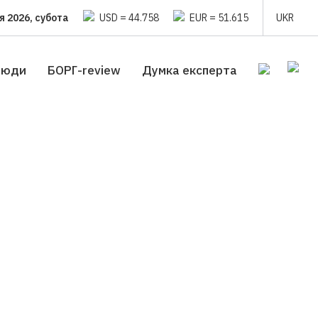
я 2026, субота
USD = 44.758
EUR = 51.615
UKR
люди
БОРГ-review
Думка експерта