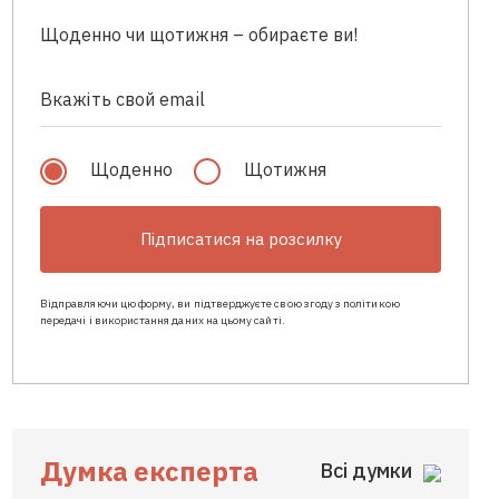
Щоденно чи щотижня – обираєте ви!
Щоденно
Щотижня
Підписатися на розсилку
Відправляючи цю форму, ви підтверджуєте свою згоду з політикою
передачі і використання даних на цьому сайті.
Думка експерта
Всі думки