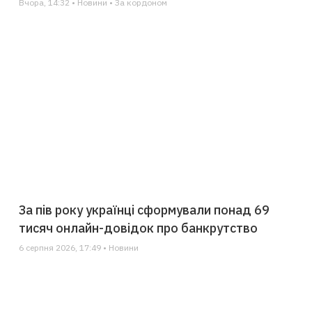
Вчора, 14:32 • Новини • За кордоном
За пів року українці сформували понад 69
тисяч онлайн-довідок про банкрутство
6 серпня 2026, 17:49 • Новини