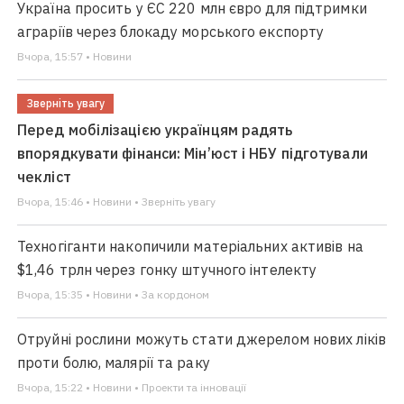
Україна просить у ЄС 220 млн євро для підтримки
аграріїв через блокаду морського експорту
Вчора, 15:57 • Новини
Зверніть увагу
Перед мобілізацією українцям радять
впорядкувати фінанси: Мін’юст і НБУ підготували
чекліст
Вчора, 15:46 • Новини • Зверніть увагу
Техногіганти накопичили матеріальних активів на
$1,46 трлн через гонку штучного інтелекту
Вчора, 15:35 • Новини • За кордоном
Отруйні рослини можуть стати джерелом нових ліків
проти болю, малярії та раку
Вчора, 15:22 • Новини • Проекти та інновації