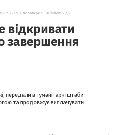
ани в Україні до завершення бойових дій
е відкривати
до завершення
жі, передали в гуманітарні штаби.
могою та продовжує виплачувати