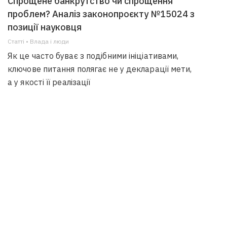
Спрощене банкрутство чи спрощення
проблем? Аналіз законопроєкту №15024 з
позиції науковця
Статті • Влада i люди
Як це часто буває з подібними ініціативами,
ключове питання полягає не у декларації мети,
а у якості її реалізації