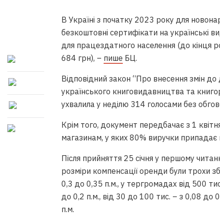
В Україні з початку 2023 року для новон
безкоштовні сертифікати на українські ви
для працездатного населення (до кінця ро
684 грн), –
пише
БЦ.
Відповідний закон “Про внесення змін до
українського книговидавництва та книг
ухвалила у неділю 314 голосами без обгов
Крім того, документ передбачає з 1 квітн
магазинам, у яких 80% виручки припадає
Після прийняття 25 січня у першому читан
розміри компенсації оренди були трохи зб
0,3 до 0,35 п.м., у тергромадах від 500 тис.
до 0,2 п.м., від 30 до 100 тис. – з 0,08 до 
п.м.