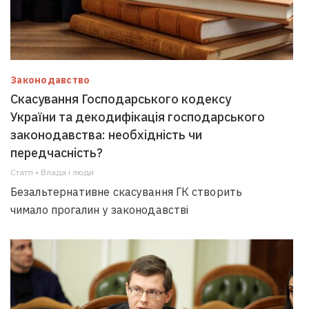
Законодавство
Скасування Господарського кодексу
України та декодифікація господарського
законодавства: необхідність чи
передчасність?
Статті • Влада i люди
Безальтернативне скасування ГК створить
чимало прогалин у законодавстві