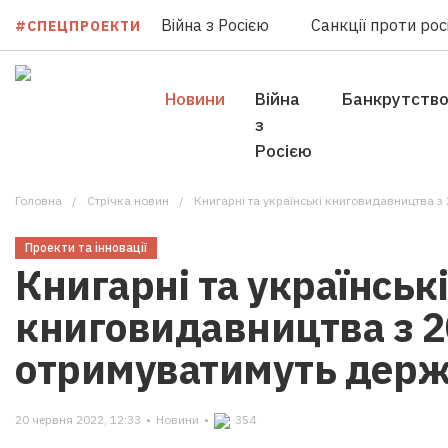
Війна з Росією
Санкції проти росі
#СПЕЦПРОЕКТИ
Новини
Війна
Банкрутств
з
Росією
Головна
Стрічка новин
Книгарні та українські книговидавництва з
Проекти та інновації
Книгарні та українські
книговидавництва з 2
отримуватимуть держ
20 червня 2022, 12:33
•
Новини
•
354