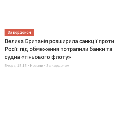
За кордоном
Велика Британія розширила санкції проти
Росії: під обмеження потрапили банки та
судна «тіньового флоту»
Вчора, 15:15 • Новини • За кордоном