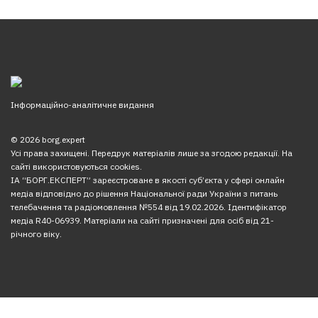
Інформаційно-аналітичне видання
© 2026 borg.expert
Усі права захищені. Передрук матеріалів лише за згодою редакції. На
сайті використовуються cookies.
ІА “БОРГ.ЕКСПЕРТ” зареєстроване в якості суб’єкта у сфері онлайн
медіа відповідно до рішення Національної ради України з питань
телебачення та радіомовлення №554 від 19.02.2026. Ідентифікатор
медіа R40-06939. Матеріали на сайті призначені для осіб від 21-
річного віку.