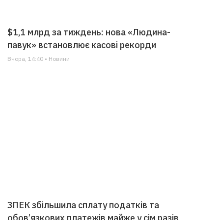
$1,1 млрд за тиждень: нова «Людина-
павук» встановлює касові рекорди
Вчора, 14:40 • Новини
ЗПЕК збільшила сплату податків та
обов’язкових платежів майже у сім разів