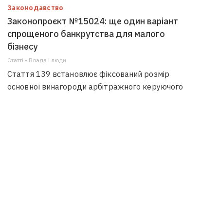
Законодавство
Законопроєкт №15024: ще один варіант
спрощеного банкрутства для малого
бізнесу
Статті • Влада i люди
Стаття 139 встановлює фіксований розмір
основної винагороди арбітражного керуючого