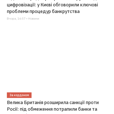
цифровізації: у Києві обговорили ключові
проблеми процедур банкрутства
Вчора, 16:57 • Новини
За кордоном
Велика Британія розширила санкції проти
Росії: під обмеження потрапили банки та