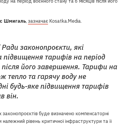
оду на період воєнного стану та 6 місяців після його
с Шмигаль
,
зазначає
Kosatka.Media.
 Ради законопроєкти, які
 підвищення тарифів на період
в після його завершення. Тарифи на
ож тепло та гарячу воду не
 дні будь-яке підвищення тарифів
в він.
их законопроєктів буде визначено компенсаторні
и належний рівень критичної інфраструктури та її