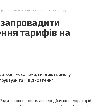
ій на підвищення тарифів на газ, тепло та воду
 запровадити
ення тарифів на
аторні механізми, які дають змогу
руктури та її відновлення.
ї Ради законопроєкти, які передбачають мораторій