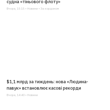
судна «тіньового флоту»
Вчора, 15:15 • Новини • За кордоном
$1,1 млрд за тиждень: нова «Людина-
павук» встановлює касові рекорди
Вчора, 14:40 • Новини