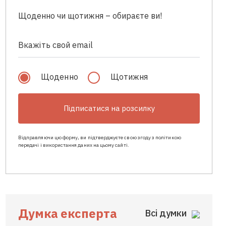
Щоденно чи щотижня – обираєте ви!
Щоденно
Щотижня
Підписатися на розсилку
Відправляючи цю форму, ви підтверджуєте свою згоду з політикою
передачі і використання даних на цьому сайті.
Думка експерта
Всі думки