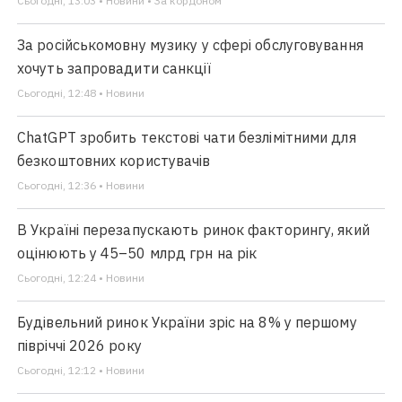
Сьогодні, 13:03 • Новини • За кордоном
За російськомовну музику у сфері обслуговування
хочуть запровадити санкції
Сьогодні, 12:48 • Новини
ChatGPT зробить текстові чати безлімітними для
безкоштовних користувачів
Сьогодні, 12:36 • Новини
В Україні перезапускають ринок факторингу, який
оцінюють у 45–50 млрд грн на рік
Сьогодні, 12:24 • Новини
Будівельний ринок України зріс на 8% у першому
півріччі 2026 року
Сьогодні, 12:12 • Новини