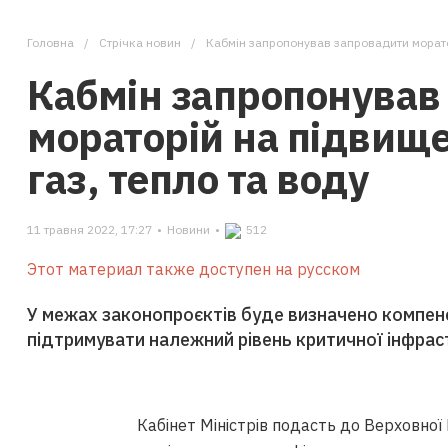
Головна
Стрічка новин
Кабмін запропонував запровадити моратор
Кабмін запропонував
мораторій на підвищ
газ, тепло та воду
11 травня 2022, 17:27
•
Новини
•
512
Этот материал также доступен на русском
У межах законопроєктів буде визначено компенс
підтримувати належний рівень критичної інфраст
Кабінет Міністрів подасть до Верховно