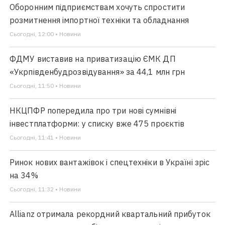
Оборонним підприємствам хочуть спростити
розмитнення імпортної техніки та обладнання
Сьогодні, 12:00 • Новини
ФДМУ виставив на приватизацію ЄМК ДП
«Укрпівденбудрозвідування» за 44,1 млн грн
Сьогодні, 11:50 • Новини
НКЦПФР попередила про три нові сумнівні
інвестплатформи: у списку вже 475 проєктів
Сьогодні, 11:41 • Новини
Ринок нових вантажівок і спецтехніки в Україні зріс
на 34%
Сьогодні, 11:32 • Новини
Allianz отримала рекордний квартальний прибуток