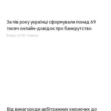
За пів року українці сформували понад 69
тисяч онлайн-довідок про банкрутство
Вчора, 17:49 • Новини
Від винагороди арбітражних керуючих до