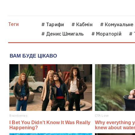
Теги
# Тарифи
# Кабмін
# Комунальне
# Денис Шмигаль
# Мораторій
# 