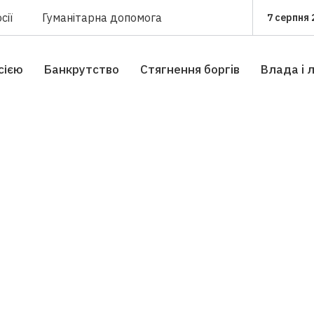
сії
Гуманітарна допомога
7 серпня 
сією
Банкрутство
Стягнення боргiв
Влада i 