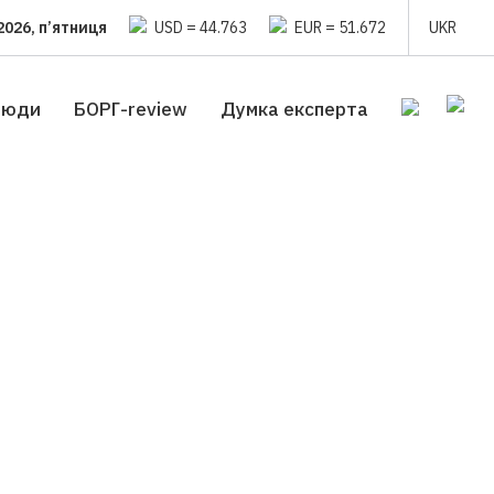
2026, п’ятниця
USD = 44.763
EUR = 51.672
UKR
люди
БОРГ-review
Думка експерта