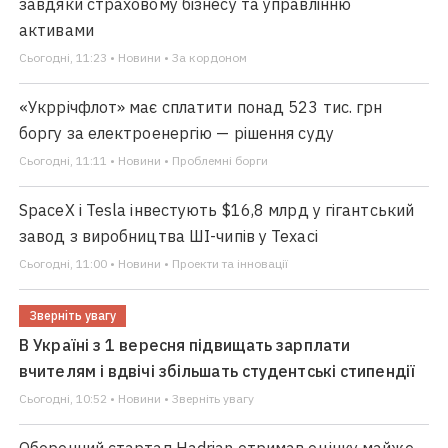
завдяки страховому бізнесу та управлінню
активами
Сьогодні, 11:23 • Новини • За кордоном
«Укррічфлот» має сплатити понад 523 тис. грн
боргу за електроенергію — рішення суду
Сьогодні, 11:11 • Новини • Проблемні борги
SpaceX і Tesla інвестують $16,8 млрд у гігантський
завод з виробництва ШІ-чипів у Техасі
Сьогодні, 11:00 • Новини • Проекти та інновації
Зверніть увагу
В Україні з 1 вересня підвищать зарплати
вчителям і вдвічі збільшать студентські стипендії
Сьогодні, 10:52 • Новини • Зверніть увагу