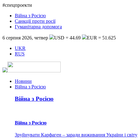
#спецпроекти
Війна з Росією
Санкції проти росії
Гуманітарна допомога
6 серпня 2026, четвер
USD = 44.69
EUR = 51.625
UKR
RUS
Новини
Війна з Росією
Війна з Росією
Війна з Росією
Зруйнувати Карфаген – заради виживання України і світу