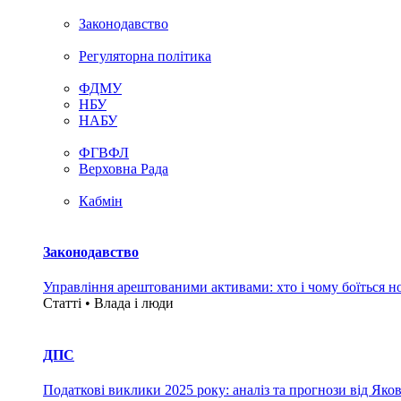
Законодавство
Регуляторна політика
ФДМУ
НБУ
НАБУ
ФГВФЛ
Верховна Рада
Кабмін
Законодавство
Управління арештованими активами: хто і чому боїться н
Статті • Влада i люди
ДПС
Податкові виклики 2025 року: аналіз та прогнози від Яко