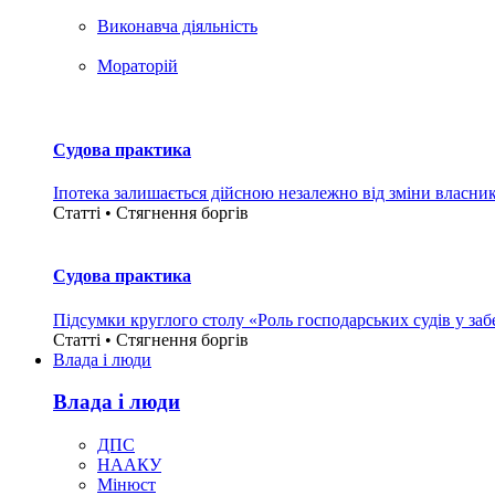
Виконавча діяльність
Мораторій
Судова практика
Іпотека залишається дійсною незалежно від зміни власни
Статті • Стягнення боргiв
Судова практика
Підсумки круглого столу «Роль господарських судів у за
Статті • Стягнення боргiв
Влада i люди
Влада i люди
ДПС
НААКУ
Мінюст