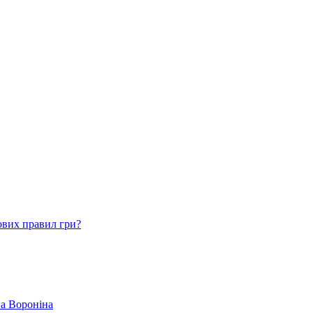
ових правил гри?
ва Вороніна