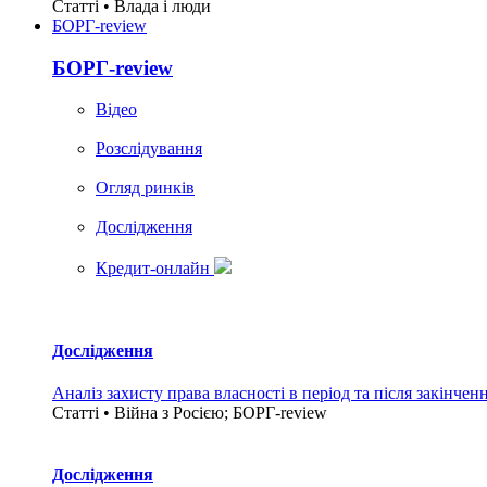
Статті • Влада i люди
БОРГ-review
БОРГ-review
Вiдео
Розслідування
Огляд ринків
Дослідження
Кредит-онлайн
Дослідження
Аналіз захисту права власності в період та після закінчен
Статті • Війна з Росією; БОРГ-review
Дослідження