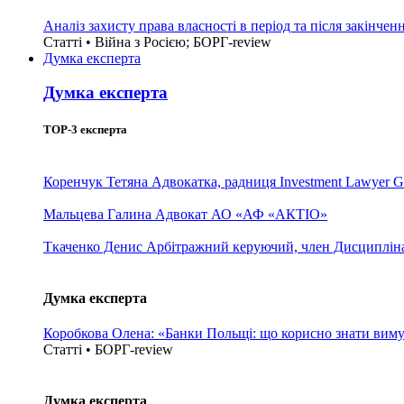
Аналіз захисту права власності в період та після закінчен
Статті • Війна з Росією; БОРГ-review
Думка експерта
Думка експерта
TOP-3 експерта
Коренчук Тетяна
Адвокатка, радниця Investment Lawyer G
Мальцева Галина
Адвокат АО «АФ «АКТІО»
Ткаченко Денис
Арбітражний керуючий, член Дисциплінар
Думка експерта
Коробкова Олена: «Банки Польщі: що корисно знати вим
Статті • БОРГ-review
Думка експерта