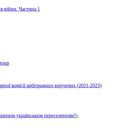
ня війни. Частина 1
roup
ної комісії арбітражних керуючих (2021-2023)
ушеним українським переселенцям?»