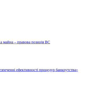
ка майна – правова позиція ВС
безпеченні ефективності процедур банкрутства»