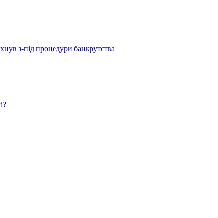
рхнув з-під процедури банкрутства
і?