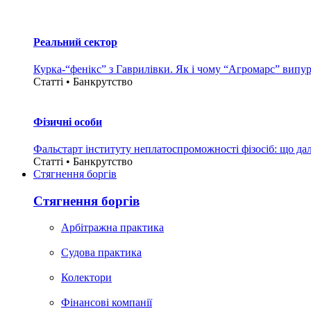
Реальний сектор
Курка-“фенікс” з Гаврилівки. Як і чому “Агромарс” випу
Статті • Банкрутство
Фізичні особи
Фальстарт інституту неплатоспроможності фізосіб: що дал
Статті • Банкрутство
Стягнення боргiв
Стягнення боргiв
Арбітражна практика
Судова практика
Колектори
Фінансові компанії