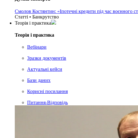
Смолов Костянтин: «Іпотечні кредити під час воєнного с
Статті • Банкрутство
Теорія i практика
Теорія i практика
Вебінари
Зразки документів
Актуальні кейси
Бази даних
Корисні посилання
Питання-Відповідь