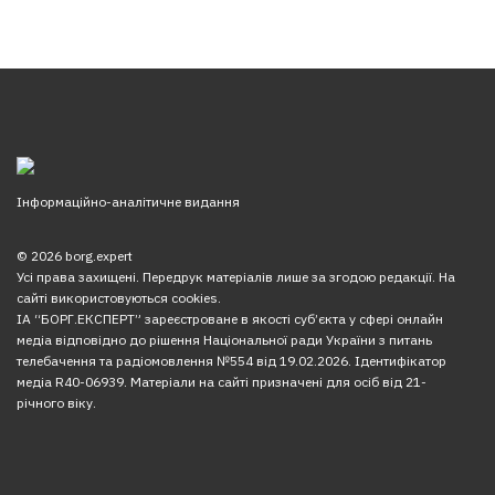
Інформаційно-аналітичне видання
© 2026 borg.expert
Усі права захищені. Передрук матеріалів лише за згодою редакції. На
сайті використовуються cookies.
ІА “БОРГ.ЕКСПЕРТ” зареєстроване в якості суб’єкта у сфері онлайн
медіа відповідно до рішення Національної ради України з питань
телебачення та радіомовлення №554 від 19.02.2026. Ідентифікатор
медіа R40-06939. Матеріали на сайті призначені для осіб від 21-
річного віку.