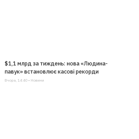
$1,1 млрд за тиждень: нова «Людина-
павук» встановлює касові рекорди
Вчора, 14:40 • Новини