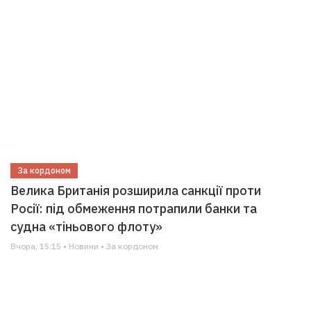
За кордоном
Велика Британія розширила санкції проти
Росії: під обмеження потрапили банки та
судна «тіньового флоту»
Вчора, 15:15 • Новини • За кордоном