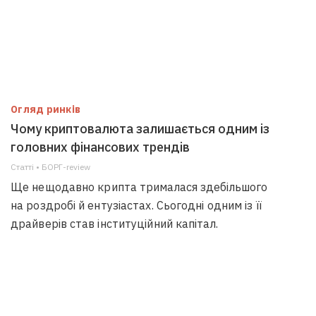
Огляд ринків
Чому криптовалюта залишається одним із
головних фінансових трендів
Статті • БОРГ-review
Ще нещодавно крипта трималася здебільшого
на роздробі й ентузіастах. Сьогодні одним із її
драйверів став інституційний капітал.