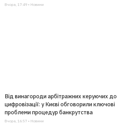
Вчора, 17:49 • Новини
Від винагороди арбітражних керуючих до
цифровізації: у Києві обговорили ключові
проблеми процедур банкрутства
Вчора, 16:57 • Новини