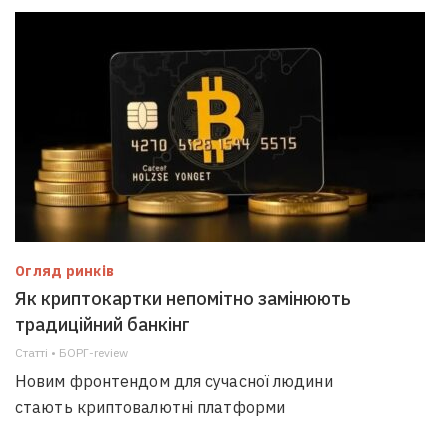
Огляд ринків
Як криптокартки непомітно замінюють
традиційний банкінг
Статті • БОРГ-review
Новим фронтендом для сучасної людини
стають криптовалютні платформи