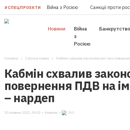
Війна з Росією
Санкції проти росі
#СПЕЦПРОЕКТИ
Новини
Війна
Банкрутств
з
Росією
Головна
Стрічка новин
Кабмін схвалив законопроєкт про поверненн
Кабмін схвалив закон
повернення ПДВ на ім
– нардеп
30 травня 2022, 09:02
•
Новини
•
353