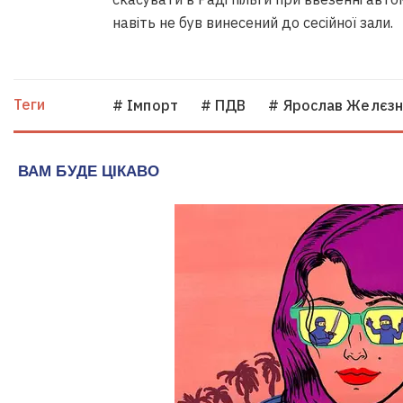
навіть не був винесений до сесійної зали.
Теги
# Імпорт
# ПДВ
# Ярослав Желєзн