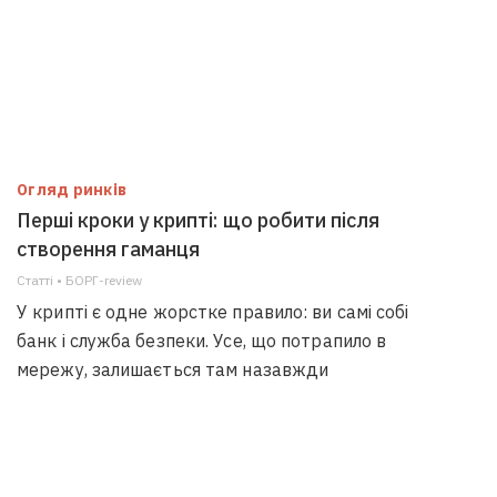
Огляд ринків
Перші кроки у крипті: що робити після
створення гаманця
Статті • БОРГ-review
У крипті є одне жорстке правило: ви самі собі
банк і служба безпеки. Усе, що потрапило в
мережу, залишається там назавжди