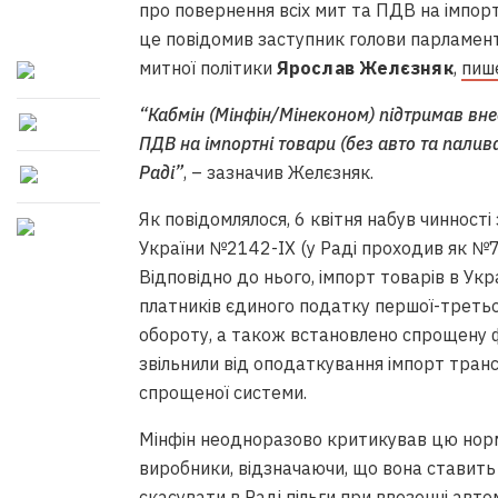
про повернення всіх мит та ПДВ на імпорт
це повідомив заступник голови парламентс
митної політики
Ярослав Желєзняк
,
пиш
“Кабмін (Мінфін/Мінеконом) підтримав вне
ПДВ на імпортні товари (без авто та палив
Раді”
, – зазначив Желєзняк.
Як повідомлялося, 6 квітня набув чинност
України №2142-IX (у Раді проходив як №71
Відповідно до нього, імпорт товарів в Укр
платників єдиного податку першої-третьо
обороту, а також встановлено спрощену 
звільнили від оподаткування імпорт тран
спрощеної системи.
Мінфін неодноразово критикував цю норму.
виробники, відзначаючи, що вона ставить 
скасувати в Раді пільги при ввезенні авт