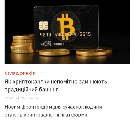
Огляд ринків
Як криптокартки непомітно замінюють
традиційний банкінг
Статті • БОРГ-review
Новим фронтендом для сучасної людини
стають криптовалютні платформи