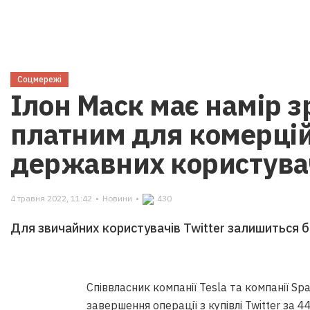
Соцмережі
Ілон Маск має намір з
платним для комерцій
державних користува
4 травня 2022, 11:42
•
Новини
•
430
Для звичайних користувачів Twitter залишиться
Cпіввласник компанії Tesla та компанії Sp
завершення операції з купівлі Twitter за