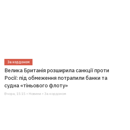
За кордоном
Велика Британія розширила санкції проти
Росії: під обмеження потрапили банки та
судна «тіньового флоту»
Вчора, 15:15 • Новини • За кордоном