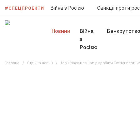
Війна з Росією
Санкції проти росі
#СПЕЦПРОЕКТИ
Новини
Війна
Банкрутств
з
Росією
Головна
Стрічка новин
Ілон Маск має намір зробити Twitter платн