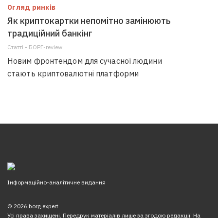
Огляд ринків
Як криптокартки непомітно замінюють
традиційний банкінг
Статті • БОРГ-review
Новим фронтендом для сучасної людини
стають криптовалютні платформи
Інформаційно-аналітичне видання
© 2026 borg.expert
Усі права захищені. Передрук матеріалів лише за згодою редакції. На