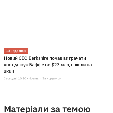
За кордоном
Новий CEO Berkshire почав витрачати
«подушку» Баффета: $23 млрд пішли на
акції
Сьогодні, 10:20 • Новини • За кордоном
Матеріали за темою