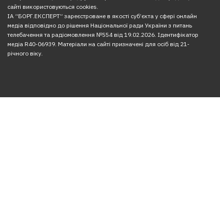
сайті використовуються cookies.
ІА “БОРГ.ЕКСПЕРТ” зареєстроване в якості суб’єкта у сфері онлайн
медіа відповідно до рішення Національної ради України з питань
телебачення та радіомовлення №554 від 19.02.2026. Ідентифікатор
медіа R40-06939. Матеріали на сайті призначені для осіб від 21-
річного віку.