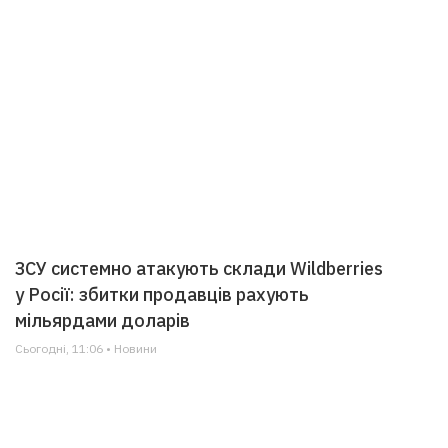
ЗСУ системно атакують склади Wildberries
у Росії: збитки продавців рахують
мільярдами доларів
Сьогодні, 11:06 • Новини