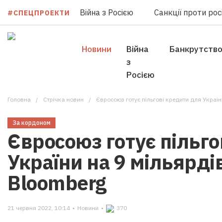
Війна з Росією
Санкції проти росі
#СПЕЦПРОЕКТИ
Новини
Війна
Банкрутств
з
Росією
Головна
Стрічка новин
Євросоюз готує пільгові кредити для Україн
За кордоном
Євросоюз готує пільго
України на 9 мільярдів
Bloomberg
21 червня 2022, 10:14
•
Новини
•
370