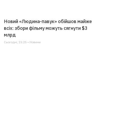
Новий «Людина-павук» обійшов майже
всіх: збори фільму можуть сягнути $3
млрд
Сьогодні, 15:25 • Новини