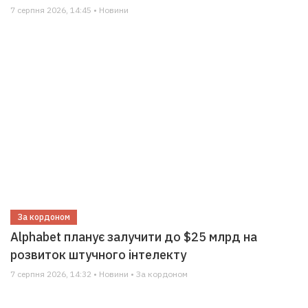
7 серпня 2026, 14:45 • Новини
За кордоном
Alphabet планує залучити до $25 млрд на
розвиток штучного інтелекту
7 серпня 2026, 14:32 • Новини • За кордоном