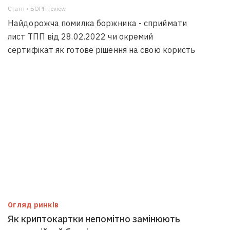
Статті • БОРГ-review
Найдорожча помилка боржника - сприймати
лист ТПП від 28.02.2022 чи окремий
сертифікат як готове рішення на свою користь
Огляд ринків
Як криптокартки непомітно замінюють