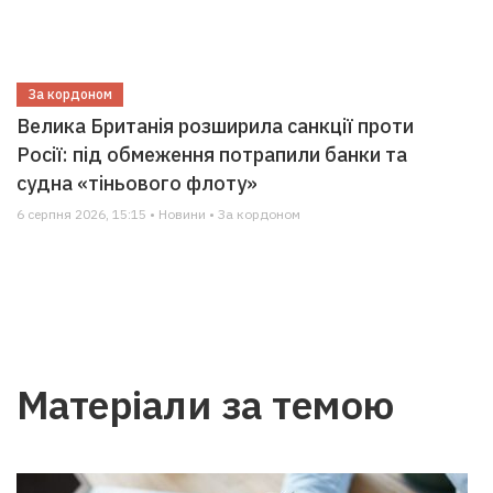
За кордоном
Велика Британія розширила санкції проти
Росії: під обмеження потрапили банки та
судна «тіньового флоту»
6 серпня 2026, 15:15 • Новини • За кордоном
Матеріали за темою