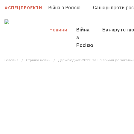
Війна з Росією
Санкції проти росі
#СПЕЦПРОЕКТИ
Новини
Війна
Банкрутств
з
Росією
Головна
Стрічка новин
Держбюджет-2021: За I півріччя до загально