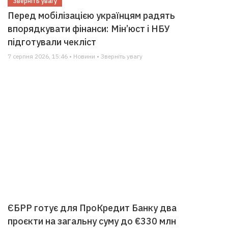
Зверніть увагу
Перед мобілізацією українцям радять
впорядкувати фінанси: Мін’юст і НБУ
підготували чекліст
7 серпня 2026, 15:46 • Новини • Зверніть увагу
ЄБРР готує для ПроКредит Банку два
проєкти на загальну суму до €330 млн