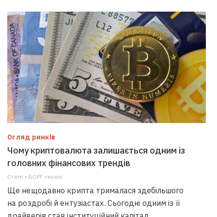
Огляд ринків
Чому криптовалюта залишається одним із
головних фінансових трендів
Статті • БОРГ-review
Ще нещодавно крипта трималася здебільшого
на роздробі й ентузіастах. Сьогодні одним із її
драйверів став інституційний капітал.