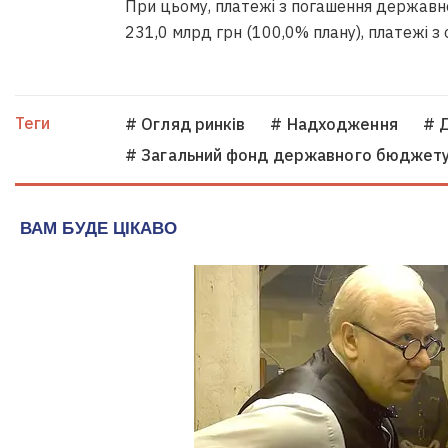
При цьому, платежі з погашення державно
231,0 млрд грн (100,0% плану), платежі з 
Теги
# Огляд ринків
# Надходження
# 
# Загальний фонд державного бюджет