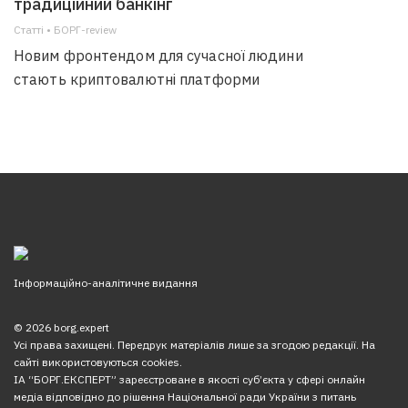
традиційний банкінг
Статті • БОРГ-review
Новим фронтендом для сучасної людини
стають криптовалютні платформи
Інформаційно-аналітичне видання
© 2026 borg.expert
Усі права захищені. Передрук матеріалів лише за згодою редакції. На
сайті використовуються cookies.
ІА “БОРГ.ЕКСПЕРТ” зареєстроване в якості суб’єкта у сфері онлайн
медіа відповідно до рішення Національної ради України з питань