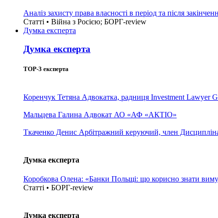
Аналіз захисту права власності в період та після закінчен
Статті • Війна з Росією; БОРГ-review
Думка експерта
Думка експерта
TOP-3 експерта
Коренчук Тетяна
Адвокатка, радниця Investment Lawyer G
Мальцева Галина
Адвокат АО «АФ «АКТІО»
Ткаченко Денис
Арбітражний керуючий, член Дисциплінар
Думка експерта
Коробкова Олена: «Банки Польщі: що корисно знати вим
Статті • БОРГ-review
Думка експерта