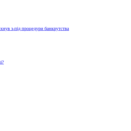
рхнув з-під процедури банкрутства
і?