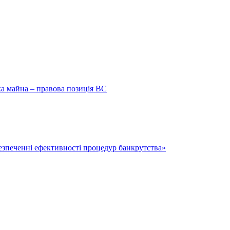
ка майна – правова позиція ВС
безпеченні ефективності процедур банкрутства»