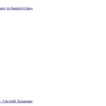
тану та банкрутство»
, – Євгеній Лахненко