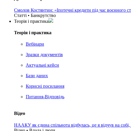
Смолов Костянтин: «Іпотечні кредити під час воєнного с
Статті • Банкрутство
Теорія i практика
Теорія i практика
Вебінари
Зразки документів
Актуальні кейси
Бази даних
Корисні посилання
Питання-Відповідь
Відео
НААКУ як єдина спільнота відбулась, це я відчув на собі
Відео • Влада i люди