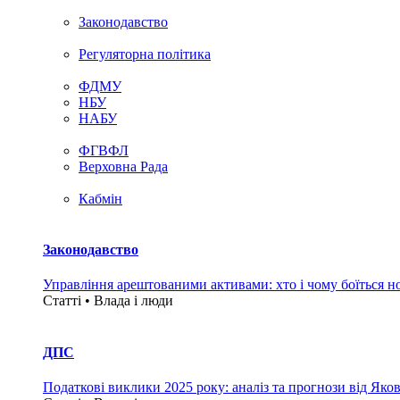
Законодавство
Регуляторна політика
ФДМУ
НБУ
НАБУ
ФГВФЛ
Верховна Рада
Кабмін
Законодавство
Управління арештованими активами: хто і чому боїться н
Статті • Влада i люди
ДПС
Податкові виклики 2025 року: аналіз та прогнози від Яко