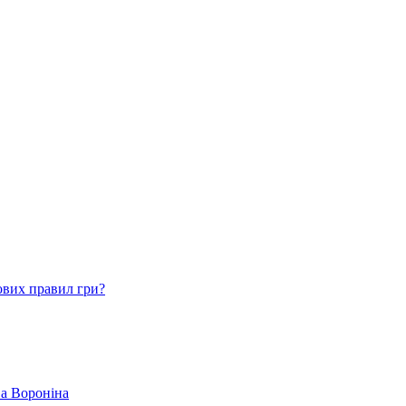
ових правил гри?
ва Вороніна