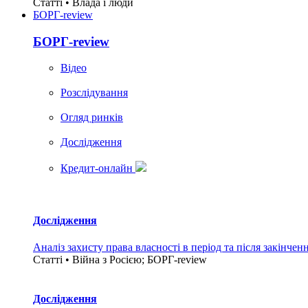
Статті • Влада i люди
БОРГ-review
БОРГ-review
Вiдео
Розслідування
Огляд ринків
Дослідження
Кредит-онлайн
Дослідження
Аналіз захисту права власності в період та після закінчен
Статті • Війна з Росією; БОРГ-review
Дослідження