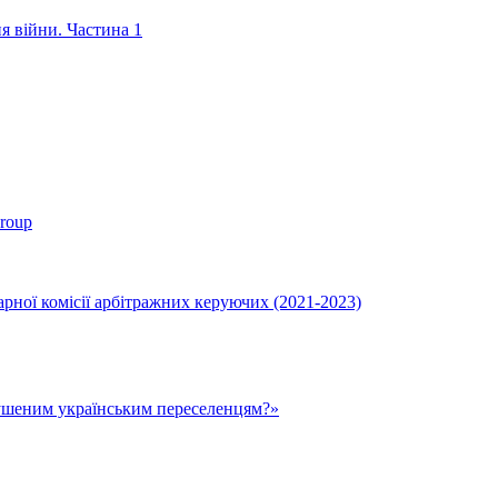
ня війни. Частина 1
roup
ної комісії арбітражних керуючих (2021-2023)
ушеним українським переселенцям?»