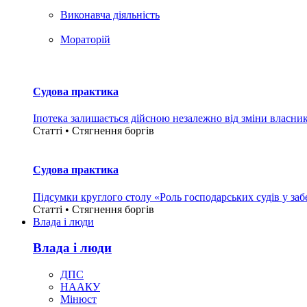
Виконавча діяльність
Мораторій
Судова практика
Іпотека залишається дійсною незалежно від зміни власни
Статті • Стягнення боргiв
Судова практика
Підсумки круглого столу «Роль господарських судів у за
Статті • Стягнення боргiв
Влада i люди
Влада i люди
ДПС
НААКУ
Мінюст