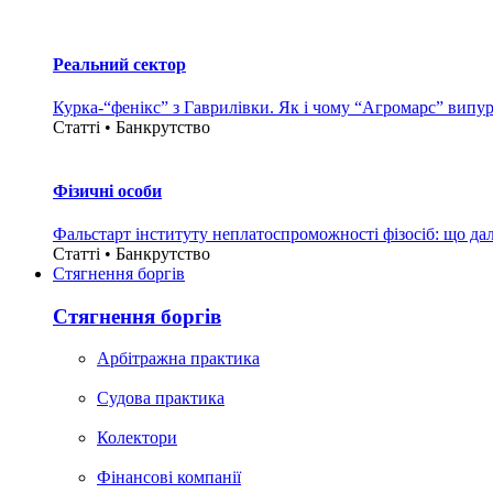
Реальний сектор
Курка-“фенікс” з Гаврилівки. Як і чому “Агромарс” випу
Статті • Банкрутство
Фізичні особи
Фальстарт інституту неплатоспроможності фізосіб: що дал
Статті • Банкрутство
Стягнення боргiв
Стягнення боргiв
Арбітражна практика
Судова практика
Колектори
Фінансові компанії