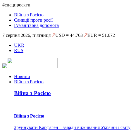
#спецпроекти
Війна з Росією
Санкції проти росії
Гуманітарна допомога
7 серпня 2026, п’ятниця
USD = 44.763
EUR = 51.672
UKR
RUS
Новини
Війна з Росією
Війна з Росією
Війна з Росією
Зруйнувати Карфаген – заради виживання України і світу